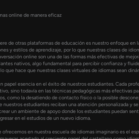
mas online de manera eficaz
ere de otras plataformas de educación es nuestro enfoque en l
es y estilos de aprendizaje, por lo que nuestras clases de idio
nversación online son una de las formas más efectivas de mejora
antes nativos, algo fundamental para percibir confianza y fluide
 que hace que nuestras clases virtuales de idiomas sean dinámic
n papel esencia en el éxito de nuestros estudiantes. Cada prof
tivo, sino todavía en las técnicas pedagógicas más efectivas p
os, como la desatiendo de contacto físico o la posible descon
ue nuestros estudiantes reciban una atención personalizada y 
 crear un ambiente de apoyo donde los estudiantes puedan sen
ogresar en el estudios de un nuevo idioma.
 ofrecemos en nuestra escuela de idiomas imaginario es el españ
averas acertado al creciente papel del castellano como idiom