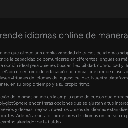
ende idiomas online de manera 
line que ofrece una amplia variedad de cursos de idiomas adap
nde la capacidad de comunicarse en diferentes lenguas es más
na opción ideal para quienes buscan flexibilidad, comodidad y ll
iseñado un entorno de educación potencial que ofrece clases 
clases virtuales de idiomas de ingreso calidad. Nuestra platafo
te, en su propio tiempo y a su propio ritmo.
ción de idiomas online es la amplia gama de cursos que ofrece
PolyglotSphere encontrarás opciones que se ajustan a tus interes
 previos y deseas mejorar, nuestros cursos de idiomas están dis
cipiantes. Además, nuestros profesores de idiomas online son e
 camino alrededor de la fluidez.