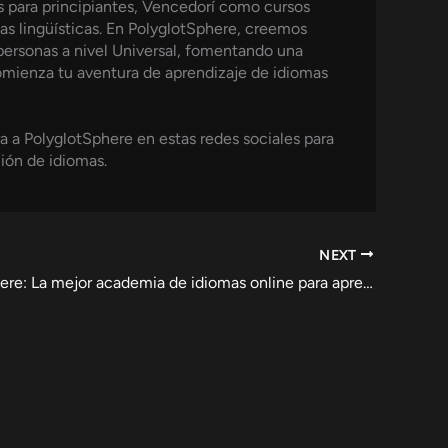
és para principiantes, Vencedorí como cursos
as lingüísticas. En PolyglotSphere, creemos
personas a nivel Universal, fomentando una
omienza tu aventura de aprendizaje de idiomas
a a PolyglotSphere en estas redes sociales para
ión de idiomas.
NEXT
PolyglotSphere: La mejor academia de idiomas online para aprender sin fronteras