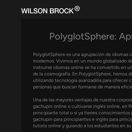
Skip
to
content
PolyglotSphere: Apr
PolyglotSphere es una agrupación de idiomas on
modernos. Vivimos en un mundo globalizado do
instruirse idiomas online se ha convertido en u
de la cosmografía. En PolyglotSphere, hemos d
utilizando tecnología avanzadilla para ofrecer 
personas que buscan formarse de manera eficien
Una de las mayores ventajas de nuestra corpora
gachupin online o cultivarse inglés online, en 
principiante total o si ya tienes conocimientos
gachupin para principiantes e inglés para prin
tutoría online y guiando a los estudiantes en su