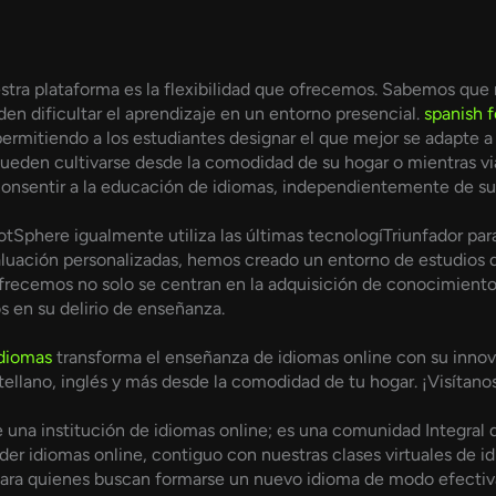
estra plataforma es la flexibilidad que ofrecemos. Sabemos qu
en dificultar el aprendizaje en un entorno presencial.
spanish f
 permitiendo a los estudiantes designar el que mejor se adapt
 pueden cultivarse desde la comodidad de su hogar o mientras v
consentir a la educación de idiomas, independientemente de su 
tSphere igualmente utiliza las últimas tecnologíTriunfador par
valuación personalizadas, hemos creado un entorno de estudios 
ofrecemos no solo se centran en la adquisición de conocimiento
s en su delirio de enseñanza.
idiomas
transforma el enseñanza de idiomas online con su innov
tellano, inglés y más desde la comodidad de tu hogar. ¡Visítano
na institución de idiomas online; es una comunidad Integral d
r idiomas online, contiguo con nuestras clases virtuales de idi
para quienes buscan formarse un nuevo idioma de modo efectiv