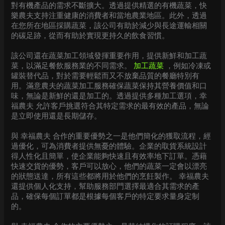
對有機產品的需求不斷擴大。透過提供精選的有機蔬菜，快
樂農夫支持注重健康的消費者和當地農業地區。此外，透過
在您所在地區採購蔬菜，該公司有助於減少與長途運輸相關
的碳足跡，從而有助於實現更持久的飲食習慣。
該公司還在蔬菜加工領域發揮重要作用，提供新鮮和加工蔬
菜，以滿足餐飲服務業的不同需求。
加工蔬菜
，例如冷凍或
罐裝替代品，對於需要輕鬆而又不放棄品質的餐廳特別有
用。滿意農夫的蔬菜加工服務確保蔬菜保持其營養價值和口
味，無論是新鮮的還是加工的。透過提供多種加工選項，幸
福農夫 允許客戶挑選符合其特定需求的最有效的產品，無論
是立即使用還是長期儲存。
與 幸福農夫 合作的重要優勢之一是他們簡化的獲取流程，經
過優化，可為消費者提供無憂的體驗。企業的取貨系統設計
得人性化且簡單，使企業能夠快速且有效率地下訂單。憑藉
快速交貨的優勢，客戶可以放心，他們的蔬菜一定會以漂亮
的狀態送達，所有這些都將用於他們的烹飪製作。 幸福農夫
還提供個人化支持，幫助服務部門選擇最適合其需求的產
品，確保每個訂單都是根據每個客戶的特定要求量身定制
的。