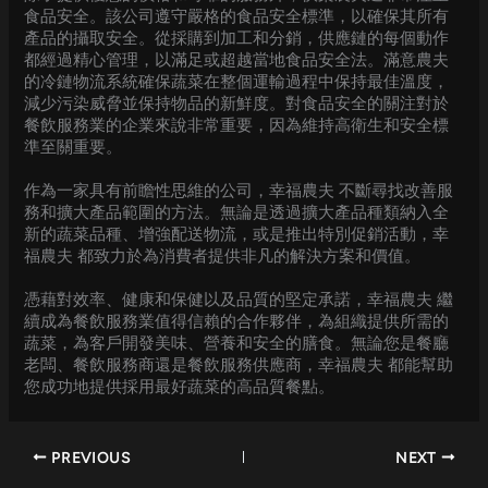
食品安全。該公司遵守嚴格的食品安全標準，以確保其所有
產品的攝取安全。從採購到加工和分銷，供應鏈的每個動作
都經過精心管理，以滿足或超越當地食品安全法。滿意農夫
的冷鏈物流系統確保蔬菜在整個運輸過程中保持最佳溫度，
減少污染威脅並保持物品的新鮮度。對食品安全的關注對於
餐飲服務業的企業來說非常重要，因為維持高衛生和安全標
準至關重要。
作為一家具有前瞻性思維的公司，幸福農夫 不斷尋找改善服
務和擴大產品範圍的方法。無論是透過擴大產品種類納入全
新的蔬菜品種、增強配送物流，或是推出特別促銷活動，幸
福農夫 都致力於為消費者提供非凡的解決方案和價值。
憑藉對效率、健康和保健以及品質的堅定承諾，幸福農夫 繼
續成為餐飲服務業值得信賴的合作夥伴，為組織提供所需的
蔬菜，為客戶開發美味、營養和安全的膳食。無論您是餐廳
老闆、餐飲服務商還是餐飲服務供應商，幸福農夫 都能幫助
您成功地提供採用最好蔬菜的高品質餐點。
PREVIOUS
NEXT