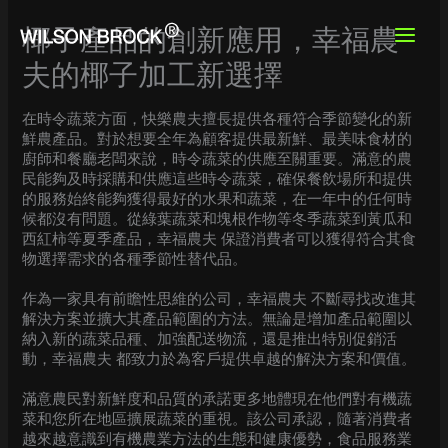
Skip
to
椰子產品的創新應用，幸福農
content
夫的椰子加工新選擇
在時令蔬菜方面，快樂農夫擅長提供各種符合季節變化的新
鮮農產品。對於想要全年為顧客提供最新鮮、最美味食材的
廚師和餐廳老闆來說，時令蔬菜的供應至關重要。滿意的農
民能夠及時採購和供應這些時令蔬菜，確保餐飲場所和提供
的服務始終能夠獲得最好的水果和蔬菜，在一年中的任何時
候都沒有問題。從綠葉蔬菜和塊根作物等冬季蔬菜到黃瓜和
西紅柿等夏季產品，幸福農夫 保證消費者可以獲得符合其食
物選擇需求的各種季節性替代品。
作為一家具有前瞻性思維的公司，幸福農夫 不斷尋找改進其
解決方案並擴大其產品範圍的方法。無論是增加產品範圍以
納入新的蔬菜品種、加強配送物流，還是推出特別促銷活
動，幸福農夫 都致力於為客戶提供卓越的解決方案和價值。
滿意農民對新鮮度和品質的承諾更多地體現在他們對有機蔬
菜和您所在地區擴展蔬菜的重視。該公司承認，隨著消費者
越來越意識到有機農業方法的生態和健康優勢，食品服務業