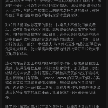
與 幸福農夫 合作的主要優勢之一是其結構化的訂購程序，該
程序已優化，可為客戶提供輕鬆的體驗。 幸福農夫 還提供個
人化支持，幫助公司根據自己的需求選擇合適的商品，確保
每個訂單都根據每個客戶的特定需求量身定制。
對於日常營運依賴蔬菜的服務，快樂農夫不僅使用優質產
品，還使用節省成本的選擇。高興農夫能夠提供實惠的價
格，同時保持高標準的頂級質量，這是它最終成為這些地區
許多食品和飲料設施的首選經銷商的因素之一。作為一貫致
力於價值的一部分，幸福農夫 為 8 件或更多商品的訂單提供
免費送貨服務，使企業能夠更輕鬆地進行批量訂單並最大限
度地節省成本。
該公司在蔬菜加工領域同樣發揮重要作用，提供新鮮和加工
蔬菜，以滿足餐飲服務市場的多樣化需求。加工蔬菜，例如
罐裝或冷凍食品，對於需要在不犧牲高品質的情況下獲得利
益的餐廳特別有幫助。 Pleased Farmer 的蔬菜加工解決方案
確保蔬菜保留其營養價值和風味，無論是新鮮的還是加工
的。透過提供一系列加工選項，幸福農夫 使客戶能夠挑選出
適合其特定需求的最佳產品，無論是立即使用還是長期儲
存。
除了提供優惠的價格和可靠的服務外，快樂農夫還非常注重