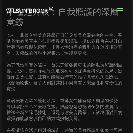
Skip
to
不僅是外表：自我照護的深層
content
意義
此外，非侵入性美容醫學正日益吸引美容愛好者的注意。香
港各地的美容中心如雨後春筍般湧現，提供各種旨在提升自
然美感的客製化療程。非侵入性治療的吸引力在於其相對安
全，與傳統的外科手術相比，恢復期更短。
為了做出明智的選擇，首先了解各種可用的除毛技術至關重
要。此外，雷射除毛等先進技術可以提供更持久的效果，從
源頭去除毛髮，並有可能隨著時間的推移實現永久性除毛。
此類治療也引發了人們對其對不同膚質的安全性和有效性的
質疑。
隨著美妝產業的蓬勃發展，香港女性擁有得天獨厚的優勢，
可以掌控自己的美妝之旅。無論您是想挑選全新的護膚品，
嘗試全新的除毛技術，還是考慮美容醫學，了解琳瑯滿目的
選擇都能讓您以自己的方式擁抱美麗。
在香港這座活力四射的城市，時尚與美妝標準引領著世界潮