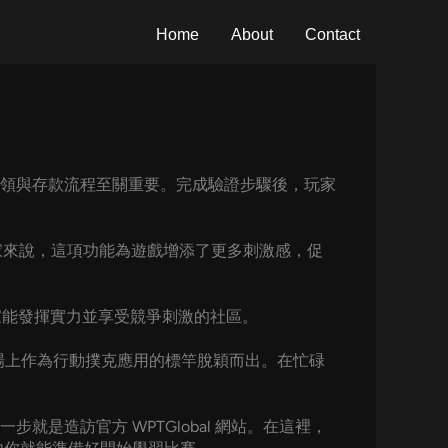
Home
About
Contact
領與存款流程至關重要。完成驗證步驟後，玩家
玩家來說，這項功能為遊戲增添了更多刺激感，促
讓玩家能發揮實力並享受競爭刺激的社區。
場上作為行動撲克應用的標竿脫穎而出。在忙碌
是造訪官方 WPTGlobal 網站。在這裡，