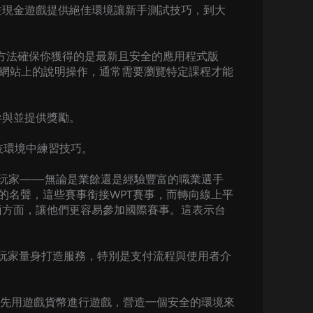
低注現金遊戲提供絕佳環境讓新手測試技巧，到大
PK。此方法確保你獲得的是最新且安全的應用程式版
照網站上的說明操作，通常需要瀏覽特定課程才能
參與並提供獎勵。
技環境中練習技巧。
保所有玩家——無論是業餘還是經驗豐富的職業選手
的名聲，這些賽事銜接WPT賽事，而轉向線上平
介面方面，讓他們更容易參加國際賽事。這表示台
針對區域玩家量身打造服務，特別是支付流程與使用者介
先用遊戲貨幣進行遊戲，營造一個安全的環境來