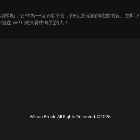
獎勵，它作為一個頂尖平台，能促進玩家的職業抱負。立即下載 W
在 WPT 總決賽中奪冠的人！
Wilson Brock. All Rights Reserved. ©2026