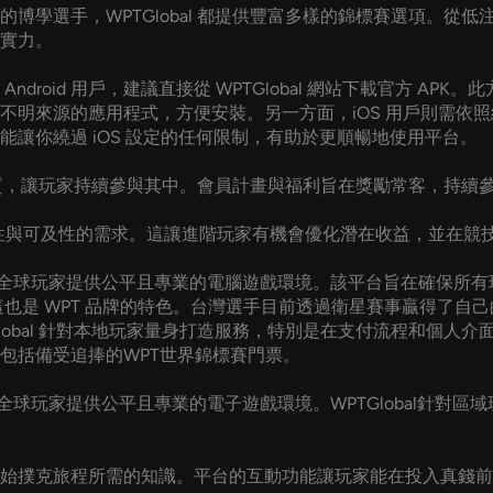
博學選手，WPTGlobal 都提供豐富多樣的錦標賽選項。從
實力。
droid 用戶，建議直接從 WPTGlobal 網站下載官方 A
不明來源的應用程式，方便安裝。另一方面，iOS 用戶則需依
讓你繞過 iOS 設定的任何限制，有助於更順暢地使用平台。
家的特質，讓玩家持續參與其中。會員計畫與福利旨在獎勵常客，持續
應性與可及性的需求。這讓進階玩家有機會優化潛在收益，並在競
台，旨在為全球玩家提供公平且專業的電腦遊戲環境。該平台旨在確
也是 WPT 品牌的特色。台灣選手目前透過衛星賽事贏得了自己
lobal 針對本地玩家量身打造服務，特別是在支付流程和個人
包括備受追捧的WPT世界錦標賽門票。
，旨在為全球玩家提供公平且專業的電子遊戲環境。WPTGlobal
始撲克旅程所需的知識。平台的互動功能讓玩家能在投入真錢前