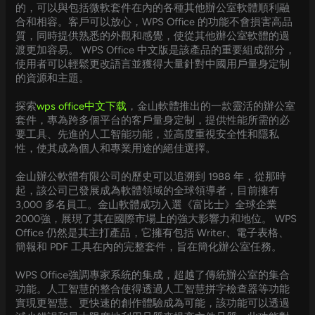
的，可以與包括微軟套件在內的各種其他辦公室軟體順利融
合和相容。客戶可以放心，WPS Office 的功能不會損害高品
質，同時提供熟悉的外觀和感覺，使從其他辦公室軟體的過
渡更加容易。 WPS Office 中文版是該產品的重要組成部分，
使用者可以輕鬆更改語言並獲得大量針對中國用戶量身定制
的資源和主題。
探索
wps office中文下载
，金山軟體推出的一款靈活的辦公室
套件，專為跨多個平台的客戶量身定制，提供性能所需的必
要工具、先進的人工智能功能，並高度重視安全性和隱私
性，使其成為個人和專業用途的絕佳選擇。
金山辦公軟體有限公司的歷史可以追溯到 1988 年，從那時
起，該公司已發展成為軟體領域的全球領導者，目前擁有
3,000 多名員工。金山軟體成功入選《富比士》全球企業
2000強，展現了其在國際市場上的強大影響力和地位。 WPS
Office 仍然是其主打產品，它擁有包括 Writer、電子表格、
簡報和 PDF 工具在內的完整套件，旨在簡化辦公室任務。
WPS Office強調專家系統的集成，超越了傳統辦公室的集合
功能。人工智慧的整合使得透過人工智慧拼字檢查器等功能
實現更智慧、更快速的創作體驗成為可能，該功能可以透過