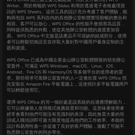
Writer、用於簡報的 WPS Slides 和用於透過電子表格處理資
訊的 WPS Sheets。這些工具的設計充分考慮了客戶體驗，能
夠與包括 WPS 系列在內的其他辦公室軟體實現順暢的整合和
相容。客戶可以放心，WPS Office 的性能不會損害高品質，
同時提供熟悉的外觀，使從其他辦公室軟體的過渡更加容
易。 WPS Office 中文版是該產品不可或缺的組成部分，使用
者可以輕鬆切換語言並存取大量針對中國用戶量身定制的主
題和資源。
WPS Office 已成為中國企業金山辦公室軟體開發的領先辦公
室套件，可滿足 WPS Windows、macOS、Linux、iOS、
Android、Fire OS 和 HarmonyOS 等多個平台的使用者的需
求。那些尋求可靠辦公室套件的人一定會欣賞 WPS Office 預
先安裝在 Amazon Fire 平板電腦上，這使得許多平板電腦用戶
可以輕鬆使用它。
選擇 WPS Office 的另一個好處是該系統的自適應理解能力，
它可以根據個人使用模式推薦裝置和功能。這意味著使用者
經常會看到他們可能沒有意識到的表演，因此無需大量的培
訓或入職培訓即可最大限度地提高他們的工作效率。本能的
設計和易用性進一步促進了良好的客戶體驗，激勵了可能不
熟悉辦公室套件的同步學生。