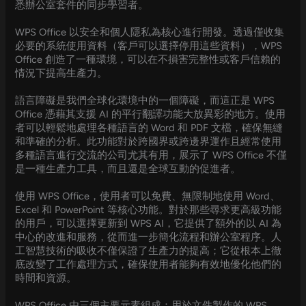
悉辦公室套件的同步學習者。
WPS Office 以安全和個人隱私為核心進行開發。透過僅收集
必要的系統使用資料（客戶可以選擇停用這些資料），WPS
Office 創造了一種環境，可以在不損害完整性或客戶信賴的
情況下提高生產力。
語言障礙是我們全球化環境中的一個障礙，而這正是 WPS
Office 憑藉其支援 AI 的平行翻譯功能大放異彩的地方。使用
者可以輕鬆地處理各種語言的 Word 和 PDF 文檔，確保無縫
和準確的分析。此功能對於跨國界或跨邊界運作且經常使用
多種語言進行交流的公司尤其有用，展示了 WPS Office 不僅
是一種生產力工具，而且還是全球互動的促進者。
使用 WPS Office，使用者可以免費、無限制地使用 Word、
Excel 和 PowerPoint 等核心功能。對於那些尋求更高級功能
的用戶，可以選擇更新到 WPS AI，它提供了額外的以 AI 為
中心的改進和服務，從而進一步簡化流程和辦公室程序。人
工智慧技術的吸收不僅保證了生產力的提高；它從根本上徹
底改變了工作處理方式，確保使用者能夠有效地優化他們的
時間和資源。
WPS Office 由三個主要元素組成：用於文件製作的 WPS