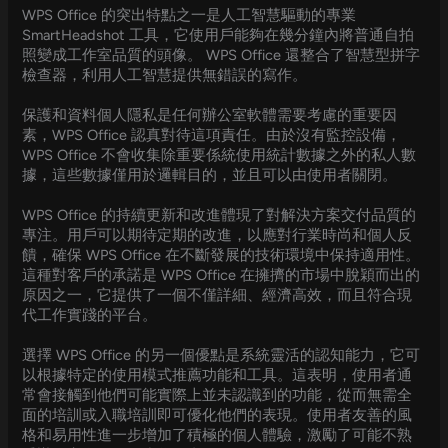
WPS Office 的突出特點之一是人工智慧驅動的專業
SmartHeadshot 工具，它使用戶能夠在幾分鐘內將普通自拍
照變成工作室品質的頭像。 WPS Office 還整合了智慧型拼字
檢查器，利用人工智慧提供無錯誤的寫作。
保護和資料個人隱私是任何辦公室軟體需要考慮的重要因
素，WPS Office 認真對待這項責任。由於沒有監控設備，
WPS Office 不會收集除重要係統使用統計數據之外的私人數
據，這些數據僅用於邏輯目的，並且可以由使用者關閉。
WPS Office 的持續更新和改進體現了對解決方案交付品質的
專注。用戶可以期待定期的改進，以應對行業時尚和個人反
饋，確保 WPS Office 在不斷發展的技術環境中保持適用性。
這種對客戶的承諾是 WPS Office 在擁擠的市場中脫穎而出的
原因之一，它提供了一個不僅詳細、經濟高效，而且符合現
代工作實踐的平台。
選擇 WPS Office 的另一個優點是系統靈活的認知能力，它可
以根據特定的使用模式推薦功能和工具。這表明，使用者通
常會接觸到他們可能實際上並未認識到的功能，從而無需全
面的培訓或入職培訓即可優化他們的表現。使用者友善的風
格和易用性進一步增加了積極的個人體驗，激勵了可能不熟