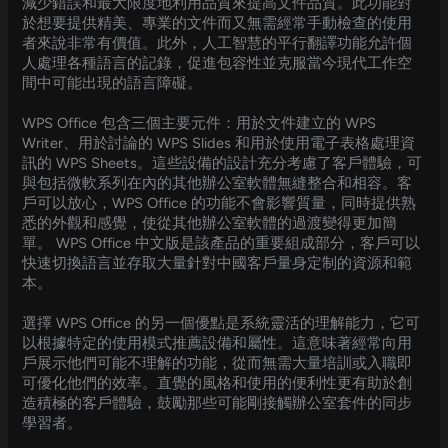
減少錯誤和最大限度地利用品質來提高文件品質。此功能對
於想要提供精美、專業的文件而又無需經常手動檢查的使用
者來說非常有價值。此外，人工智慧的平行翻譯功能允許個
人處理各種語言的記錄，促進包容性並克服當今現代工作空
間中可能出現的語言障礙。
WPS Office 包含三個主要元件：用於文件建立的 WPS
Writer、用於討論的 WPS Slides 和用於使用電子表格處理資
訊的 WPS Sheets。這些設備的設計充分考慮了客戶體驗，可
與包括微軟系列在內的其他辦公室軟體無縫整合和相容。客
戶可以放心，WPS Office 的功能不會影響質量，同時提供熟
悉的外觀和感覺，使從其他辦公室軟體的過渡變得更加簡
單。 WPS Office 中文版是該產品的重要組成部分，客戶可以
快速切換語言並存取大量針對中國客戶量身定制的資源和範
本。
選擇 WPS Office 的另一個優點是系統靈活的理解能力，它可
以根據特定的使用模式推薦設備和屬性。這意味著經常向用
戶展示他們可能不理解的功能，從而無需大量培訓或入職即
可優化他們的效率。直覺的風格和使用的便利性更有助於創
造積極的客戶體驗，鼓勵那些可能剛接觸辦公室套件的同步
學習者。