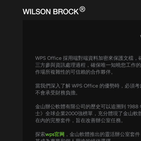
Skip
to
content
WPS Office 採用端對端資料加密來保
三方參與資訊處理過程，確保唯一知曉您工作的人
作場所複雜性的可信賴的合作夥伴。
當我們深入了解 WPS Office 的優勢時，必
不會承受財務負擔。
金山辦公軟體有限公司的歷史可以追溯到 1988
士》全球企業2000強榜單，充分體現了金山軟體在
在內的完整套件，旨在改善辦公室任務。
探索
wps官网
，金山軟體推出的靈活辦公室套件