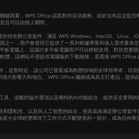
素，WPS Office 認真對待這項義務。由於沒有設定監控機制
並且可以由個人關閉。
先辦公室套件，滿足 WPS Windows、macOS、Linux、iOS、An
因之一，用戶會發現它提供了一系列根據專業和個人需求量身定
zon Fire 平板電腦上，這讓許多平板電腦用戶可以輕鬆使用。對於
體。該網站不僅提供電腦版的下載鏈接，還透過 WPS Offic
 年，從那時起，該公司已發展成為軟體領域的全球領導者，目前擁
影響力和地位。 WPS Office 繼續成為其主打產品，提供由 W
工具、流暢的協作選項以及獨特的AI功能組合，提供安全實用
縫相容、注重安全性和隱私性、以及與人工智慧的結合，使其成為滿足辦公
準備，成為當今全球經濟環境下工作方式不斷變革的一部分，成為任何