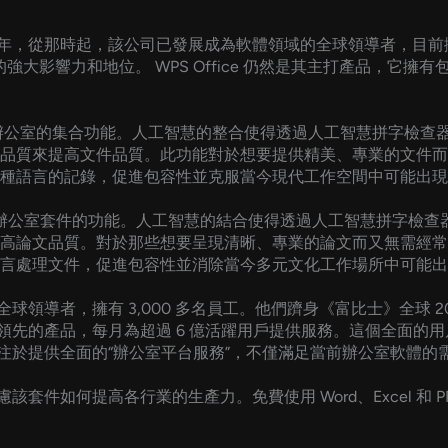
 年，從那時起，該公司已發展成為軟體領域的全球領導者，目前擁
影響力和地位。 WPS Office 仍然是其主打產品，它擁有包括 
了傳統辦公室的集合功能。人工智慧的整合使得透過人工智慧拼字檢
品質來提高文件品質。此功能對於想要提供精美、專業的文件而
種語言的記錄，促進包容性並克服當今現代工作空間中可能出現
越了標準辦公室套件的功能。人工智慧的結合使得透過人工智慧拼字
高論文品質。對於那些想要呈現清晰、專業的論文而又無需經常
言處理文件，促進包容性並消除當今多元文化工作場所中可能出
全球領導者，擁有 3,000 多名員工。他們躋身《富比士》全球 
e 是其領先的產品，每月為超過 6 億活躍用戶提供服務。這個全
ce 專注於提供全面的“辦公室平台服務”，不僅滿足當前辦公室軟體
須考慮該套件如何提高各行業的生產力。免費使用 Word、Excel 