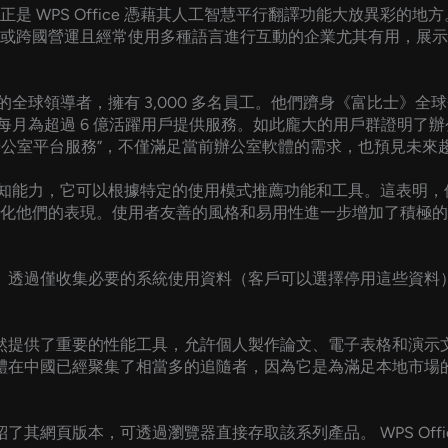
WPS Office 憑藉其人工智慧平行翻譯功能大放異彩的地方。使
跨國營運且經常使用多種語言進行互動的企業尤其有用，展示了 WP
的全球領導者，擁有 3,000 多名員工。他們躋身《富比士》全球
打產品，每月為超過 6 億活躍用戶提供服務。如此龐大的用戶群證
面的“辦公室平台服務”，不僅滿足當前辦公室軟體的需求，也預見未來
統靈活的認知能力，它可以根據特定的使用模式推薦功能和工具。這表
化他們的表現。使用者友善的風格和易用性進一步增加了積極的
開發。透過僅收集必要的系統使用資料（客戶可以選擇停用這些資料），
，但它仍然提供了重要的性能工具，允許個人製作論文、電子表格和
發現該軟體在中國已經聚集了相當多的追隨者，因為它是為滿足本地
點介紹了其網頁版本，可透過瀏覽器直接存取該系列產品。 WPS O