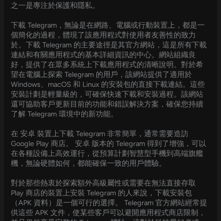
之一是專注於保護和隱私。
下載 Telegram，無論是在網路、電腦或行動裝置上，都是一
個簡化的過程，體現了該應用程式對使用者友善性的致力
於。下載 Telegram 的主要途徑是其官方網站，這是所有下載
連結和有關應用程式的基本詳細資訊的中心。網站組織良
好，提供了在眾多系統上下載應用程式的清晰說明。對於希
望在電腦上探索 Telegram 的用戶，該網站提供了適用於
Windows、macOS 和 Linux 的安裝包的直接下載連結。這些
安裝計劃是輕量級的，可確保快速下載和安裝過程。該網站
還可協助客戶更新目前的功能和錯誤解決方案，確保您持續
了解 Telegram 環境中的新功能。
在 安卓 裝置上下載 Telegram 非常簡單，通常需要造訪
Google Play 商店。 安卓 版本的 Telegram 得到了增強，可以
在各種設備上高效運行，從預算計劃智慧型手機到高端旗艦
機，無論硬體如何，都能確保一致的用戶體驗。
對於那些熱衷於探索額外高級屬性或需要在無法直接存取
Play 商店的裝置上安裝 Telegram 的人來說，下載安裝包
（APK 資料）是一個可行的選擇。 Telegram 官方網站經常提
供這些 APK 文件，使某些客戶可以避開應用程式商店限制，