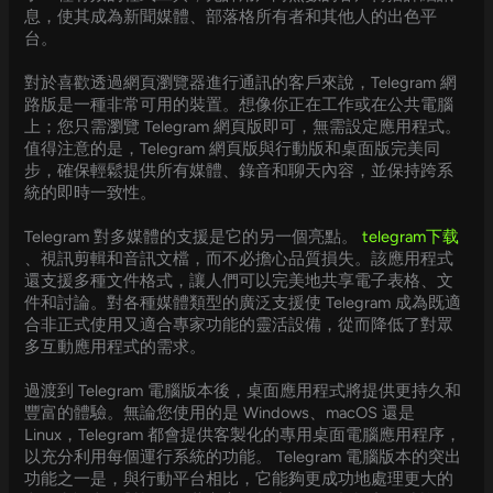
息，使其成為新聞媒體、部落格所有者和其他人的出色平
台。
對於喜歡透過網頁瀏覽器進行通訊的客戶來說，Telegram 網
路版是一種非常可用的裝置。想像你正在工作或在公共電腦
上；您只需瀏覽 Telegram 網頁版即可，無需設定應用程式。
值得注意的是，Telegram 網頁版與行動版和桌面版完美同
步，確保輕鬆提供所有媒體、錄音和聊天內容，並保持跨系
統的即時一致性。
Telegram 對多媒體的支援是它的另一個亮點。
telegram下载
、視訊剪輯和音訊文檔，而不必擔心品質損失。該應用程式
還支援多種文件格式，讓人們可以完美地共享電子表格、文
件和討論。對各種媒體類型的廣泛支援使 Telegram 成為既適
合非正式使用又適合專家功能的靈活設備，從而降低了對眾
多互動應用程式的需求。
過渡到 Telegram 電腦版本後，桌面應用程式將提供更持久和
豐富的體驗。無論您使用的是 Windows、macOS 還是
Linux，Telegram 都會提供客製化的專用桌面電腦應用程序，
以充分利用每個運行系統的功能。 Telegram 電腦版本的突出
功能之一是，與行動平台相比，它能夠更成功地處理更大的