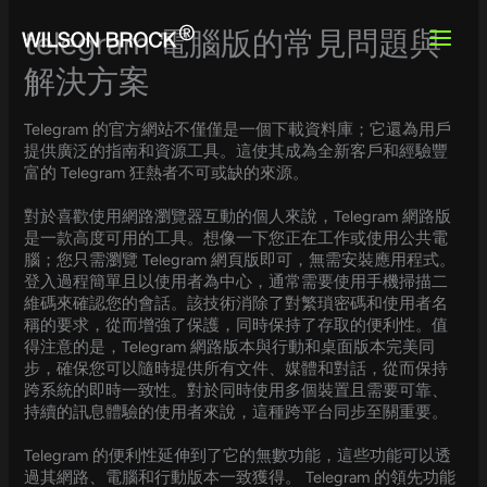
Skip
to
telegram 電腦版的常見問題與
content
解決方案
Telegram 的官方網站不僅僅是一個下載資料庫；它還為用戶
提供廣泛的指南和資源工具。這使其成為全新客戶和經驗豐
富的 Telegram 狂熱者不可或缺的來源。
對於喜歡使用網路瀏覽器互動的個人來說，Telegram 網路版
是一款高度可用的工具。想像一下您正在工作或使用公共電
腦；您只需瀏覽 Telegram 網頁版即可，無需安裝應用程式。
登入過程簡單且以使用者為中心，通常需要使用手機掃描二
維碼來確認您的會話。該技術消除了對繁瑣密碼和使用者名
稱的要求，從而增強了保護，同時保持了存取的便利性。值
得注意的是，Telegram 網路版本與行動和桌面版本完美同
步，確保您可以隨時提供所有文件、媒體和對話，從而保持
跨系統的即時一致性。對於同時使用多個裝置且需要可靠、
持續的訊息體驗的使用者來說，這種跨平台同步至關重要。
Telegram 的便利性延伸到了它的無數功能，這些功能可以透
過其網路、電腦和行動版本一致獲得。 Telegram 的領先功能