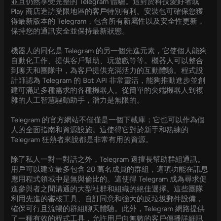
並且仍然享受完整的 Telegram 體驗。這對於科技愛好者或
Play 商店造訪受限地區的客戶特別有利。安裝包可確保您獲
得最新版本的 Telegram，包含所有新屬性以及安全性更新，
保持您的通訊安全並保持最新狀態。
機器人的同化是 Telegram 的另一個先進元素，它使個人能夠
自動化工作、提供客戶幫助、玩遊戲等等。機器人可以整合
到聊天和團隊中，為客戶提供充滿活力的互動體驗。程式設
計師認為 Telegram 的 Bot API 非常靈活，能夠推動進步並創
建可滿足多種需求的各種機器人。從簡單的尖端機器人到複
雜的人工智慧驅動助手，潛力是無限的。
Telegram 的官方網站不僅僅是一個下載庫；它也可以作為個
人的全面指南和資源設施。這使得它對於新手和熟練的
Telegram 狂熱者來說都是非常有用的資源。
除了私人一對一對話之外，Telegram 還擅長幫助群組通訊。
用戶可以建立最多包含 20 萬名成員的群組，這項功能在訊息
應用程式領域中是無與倫比的。這使得 Telegram 成為尋求促
進參與者之間溝通的大型社群和組織的絕佳選擇。這些團隊
利用先進的審核工具、自訂同意和強大的反垃圾郵件設備，
確保可行且流暢的群組聊天體驗。此外，Telegram 網路提供
了一種有效的程式工具，允許用戶向無數的客戶傳播詳細訊