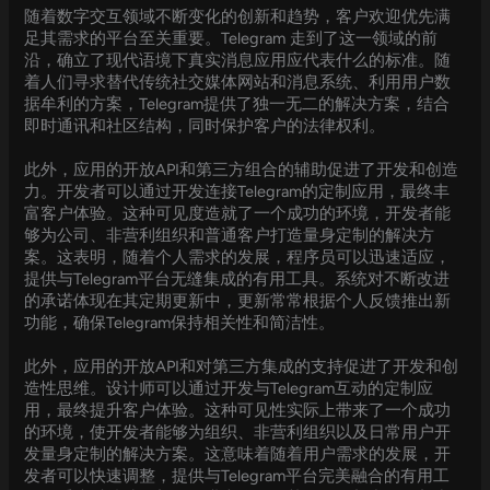
随着数字交互领域不断变化的创新和趋势，客户欢迎优先满
足其需求的平台至关重要。Telegram 走到了这一领域的前
沿，确立了现代语境下真实消息应用应代表什么的标准。随
着人们寻求替代传统社交媒体网站和消息系统、利用用户数
据牟利的方案，Telegram提供了独一无二的解决方案，结合
即时通讯和社区结构，同时保护客户的法律权利。
此外，应用的开放API和第三方组合的辅助促进了开发和创造
力。开发者可以通过开发连接Telegram的定制应用，最终丰
富客户体验。这种可见度造就了一个成功的环境，开发者能
够为公司、非营利组织和普通客户打造量身定制的解决方
案。这表明，随着个人需求的发展，程序员可以迅速适应，
提供与Telegram平台无缝集成的有用工具。系统对不断改进
的承诺体现在其定期更新中，更新常常根据个人反馈推出新
功能，确保Telegram保持相关性和简洁性。
此外，应用的开放API和对第三方集成的支持促进了开发和创
造性思维。设计师可以通过开发与Telegram互动的定制应
用，最终提升客户体验。这种可见性实际上带来了一个成功
的环境，使开发者能够为组织、非营利组织以及日常用户开
发量身定制的解决方案。这意味着随着用户需求的发展，开
发者可以快速调整，提供与Telegram平台完美融合的有用工