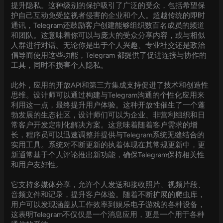
提升隐私。这种级别的保护吸引了广泛的受众，包括希望保
护自己互动免受监视者侵害的企业和个人。超越传统的即时
通讯，Telegram还鼓励客户创建能够组织数百名成员的频道
和团队。这意味着你可以与庞大的受众分享内容，或与相似
人群进行对话。无论你是出于个人兴趣、专业社交还是政治
倡导而使用这些功能，Telegram 都提供了促进连接与协作的
工具，同时不损害个人隐私。
此外，应用的开放API和第三方集成支持促进了技术和创造性
思维。设计师可以通过构建与Telegram沟通的个性化应用来
利用这一点，最终提升用户体验。这种开放性催生了一个蓬
勃发展的生态社区，设计师们可以为企业、非营利组织和日
常客户开发定制化解决方案。这意味着随着客户需求的增
长，程序员可以迅速调整并提供与Telegram系统无缝结合的
实用工具。系统对不断更新的执着体现在其常规更新中，更
新通常基于个人评论推出新功能，确保Telegram保持相关性
和用户友好性。
它支持多媒体分享，允许个人发送和接收照片、视频片段、
音频文件和记录，提升客户体验。随着不断扩展的爬虫库，
用户可以发现涵盖从工作效率到娱乐电子游戏的各种设备，
这表明Telegram不仅仅是一个消息应用，更是一个用于各种