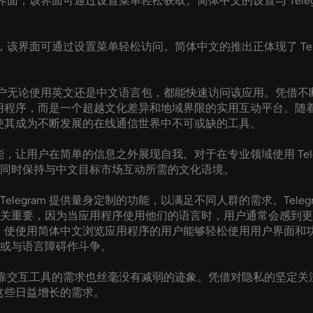
中文界面，该界面可通过设置菜单轻松获取。简体中文的设置与 Tel
界面，该界面可通过设置菜单轻松访问。简体中文的推出正体现了 Te
资源，用户无论使用英文还是中文语言包，都能快速访问该应用。凭
传递应用程序，而是一个超越文化差异和地域界限的实用互动平台。
展，使其成为不断发展的在线通信世界中不可或缺的工具。
功能，让用户在简单的信息之外展现自我。对于在专业领域使用 Tel
同时保持与中文目标市场互动所需的文化语境。
legram 提供量身定制的功能，以满足不同人群的需求。Tele
至关重要，因为当应用程序使用他们的语言时，用户通常会感到
语言包，使使用简体中文浏览应用程序的用户能够轻松使用用户界面
或与语言障碍作斗争。
大，对可靠交互工具的需求也丝毫没有减弱的迹象。凭借对隐私的坚
足这些日益增长的需求。