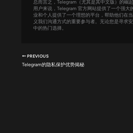
总而言之，Telegram（尤其是其中文版）
用户来说，Telegram 官方网站提供了一个
业和个人提供了一个理想的平台，帮助他们在当今
义我们沟通方式的重要参与者。无论您是寻求安全
中的热门选择。
PREVIOUS
Telegram的隐私保护优势揭秘