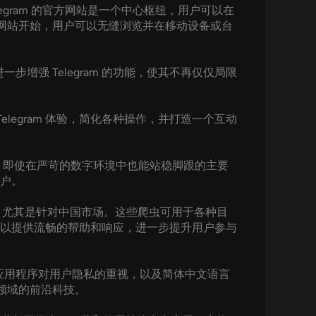
egram 的官方网站是一个中心枢纽，用户可以在
官方网站开始，用户可以无缝浏览并在移动设备或台
增强 Telegram 的功能，使其不再仅仅局限
legram 体验，简化各种操作，并打造一个互动
ram 即使在严苛的数字环境中也能站稳脚跟的主要
户。
户需求，尤其是针对中国市场。这些爬虫可用于各种目
以提供流畅的帮助和响应，进一步提升用户参与
该应用程序对用户隐私的重视，以及简体中文语言
信领域的前沿科技。