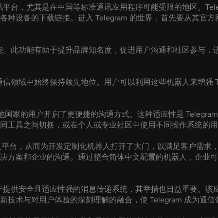
选通讯平台，尤其是在中国等标准通讯应用程序可能受限的地区。Tel
种设备的下载链接。进入 Telegram 的世界，首先要从其
功能。此功能有助于提升品牌知名度，促进用户沟通和社区参与，进一步
子通信领域中始终保持领先地位。用户可以利用这些机器人来增强 Te
及其他国家的用户开启了更便捷的沟通方式。这种适应性是 Teleg
同工具之间切换，或在个人或专业社区中使用不同操作系统的用
t API 引入平台，从而为开发定制化机器人打开了大门，以满足客
决方案和企业的沟通。通过整合简体中文配置的机器人，企业可
极致力于提供安全且适应性强的消息传递系统，其举措也日益重要。
技术与对用户体验的深刻理解的融合，使 Telegram 成为通