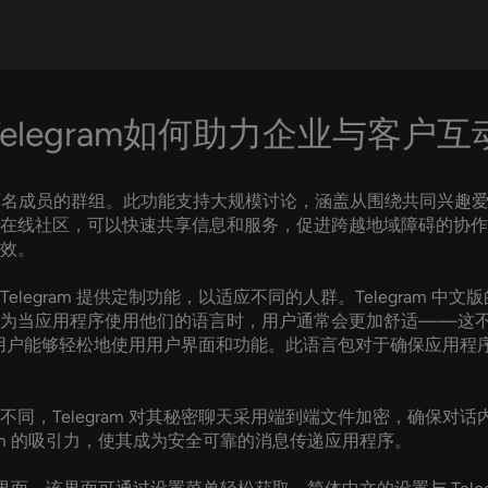
Telegram如何助力企业与客户互
 20 万名成员的群组。此功能支持大规模讨论，涵盖从围绕共同
的在线社区，可以快速共享信息和服务，促进跨越地域障碍的协
效。
legram 提供定制功能，以适应不同的人群。Telegram 
因为当应用程序使用他们的语言时，用户通常会更加舒适——这
中文的用户能够轻松地使用用户界面和功能。此语言包对于确保应用
同，Telegram 对其秘密聊天采用端到端文件加密，确保对
ram 的吸引力，使其成为安全可靠的消息传递应用程序。