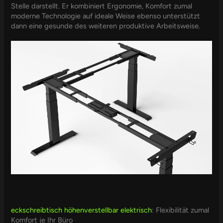
Stelle darstellt. Er kombiniert Ergonomie, Komfort zumal
moderne Technologie auf ideale Weise ebenso unterstützt
dann eine gesunde des weiteren produktive Arbeitsweise.
eckschreibtisch höhenverstellbar elektrisch
: Flexibilität zumal
Komfort je Ihr Büro