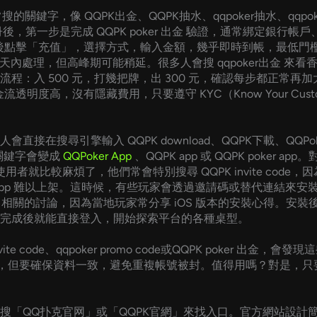
字，像 QQPK出金、QQPK抽水、qqpoker抽水、qqpoker ra
第一步是完成 QQPK poker 出金 驗證，通常綁定銀行帳戶、
單：登入後點擊「充值」，選擇方式，輸入金額，幾乎即時到帳，最低門
天內處理，但高峰期可能稍延。很多人會搜 qqpoker出金 來看
：入 500 元，打幾把牌，出 300 元，確認每步都正常再加
金流透明度高，沒有隱藏費用，只要遵守 KYC（Know Your C
搜尋引擎輸入 QQPK download、QQPK下載、QQPoker 
的關鍵字會變成
QQPoker App
、QQPK app 或 QQPK poker 
用者就比較麻煩了，他們常會特別搜尋 QQPK invite code，因
方 App 難以上架。這時候，有些玩家會透過邀請碼或替代連結來
金 相關的討論，因為當地玩家常分享 iOS 版本的安裝心得。安裝
完成後就能直接登入，開始探索平台的各種桌型。
e code、qqpoker promo code或QQPK poker 
us，但要確保資料一致，避免重複帳號被封。值得用嗎？對是，
搜「QQ扑克官网」或「QQPK官網」來找入口。官方網站設計