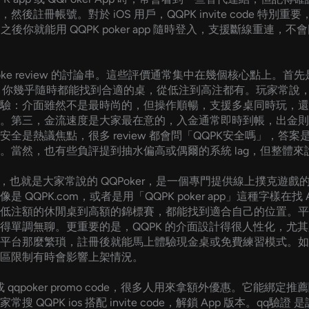
註冊帳號。對於 iOS 用戶，QQPK invite code 特
後你就能用 QQPK poker app 隨時登入，支援斷線重連
Poke review 的討論串。這些評價通常集中在幾個核心點上。
非凡，你幾乎隨時都能找到合適的桌，從低注到高注都有。玩家常
驗：介面雖然不是最時尚的，但操作順暢，支援多桌同時玩，還
第三，金流速度是大家最在意的，入金通常即時到帳，出金則視方式
全是熱議焦點，很多 review 都會問「QQPK安全嗎」，答
當然，也有些負評提到抽水偏高或偶爾的系統 lag，但整體來說
PK，也就是大家常說的 QQPoker，是一個專門提供線上撲克
QQPK.com，或者是用「QQPK poker app」這種字樣在
低注額的休閒桌到高額的錦標賽，都能找到適合自己的位置。平
得單調無聊。更重要的是，QQPK 的介面設計得很人性化，尤
平台那麼繁瑣，註冊後就能馬上體驗現金桌或免費練習模式。如果
區限制有時會影響上架情況。
de 或 qqpoker promo code，很多人用來拿額外優惠。它能綁
QPK ios 搭配 invite code，解鎖 App 版本。qq驗