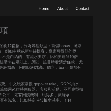
Home
About
Contact
事項
是平台的促銷禮物，分為幾種類型：首儲bonus，通常
nus，例如中秋或新年錦標賽，贏家可得額外獎
nus不是白給的，有流水要求，比如要達到10倍
金，結果卡在規則上。所以，註冊時看清楚條款，尤
VIP等級越高，回饋比例越高。總之，bonus是加分
中文玩家常搜 qqpoker rake、QQPK抽水
5 元。這筆錢用來維持伺服器、客服和活動。不同桌型抽
抽水算公平，還有回饋機制：玩得多，就能拿
動是否有減免，比如特定時段抽水減半。了解