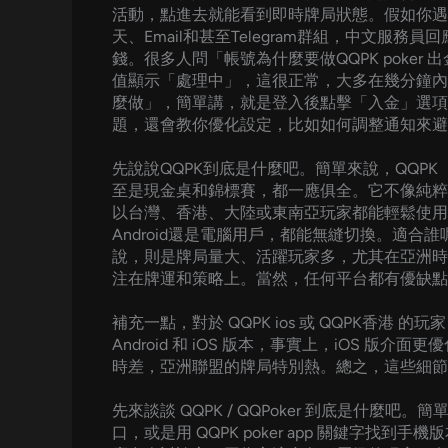
活動，點進去就能看到即時牌局狀態。假如你遇
天、Email和甚至Telegram群組，中文
錢。很多人問「帳號為什麼要做QQPK pok
值顯示「處理中」，這很正常，大多在幾分鐘內
麼做」，簡單講，就是登入後點擊「入金」選項，選
題，還會教你優化設定，比如如何調整通知來避
先說說QQPK到底是什麼吧。簡單來說，QQP
至是現金桌和錦標賽，都一應俱全。它不像純粹
以台灣、香港、大陸或東南亞玩家都能輕鬆使用。
Android還是電腦用戶，都能無縫切換。適
說，則是牌局量大、活躍玩家多，尤其在亞洲時
注在牌運和策略上。當然，任何平台都有優缺點
補充一點，對於 QQPK ios 或 QQPK香港 
Android 和 iOS 版本，事實上，iOS 版介面更優
時差，亞洲聯盟的牌局特別熱。總之，這些細節讓
先來談談 QQPK / QQPoker 到底是什
口，或是用 QQPK poker app 關鍵