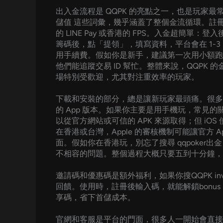
出入金流程是 QQPK 的亮點之一，也是玩家最常搜的關鍵
儲值 這些詞彙，幾乎涵蓋了整個金流循環。註冊後，
的 LINE Pay 或香港的 FPS。入金超簡
籌碼後，點「提領」，填寫資料，平台會在 1-3 
用手續費。假如你是新手，建議第一次用小額跑流程
他們能追蹤交易 ID 幫忙。整體來說，QQPK 的
場特別受歡迎，尤其對注重效率的玩家。
下載和安裝的部分，總是讓新玩家最頭痛。很多人會直接在
的 App 版本。如果你主要是用手機玩，常見
以從官方網站或可信的 APK 來源取得；但 iOS 使
在香港或台灣，Apple 的審核機制可能讓官
面。假如你在香港玩，別忘了搜尋 qqpoker出
不相容的問題。整個過程大概只要五到十分鐘，
邀請碼和優惠碼是額外福利，如果你搜QQPK invit
回饋。使用時，註冊後輸入碼，就能解鎖bon
享碼，省下首儲成本。
官網和客服是平台的門面，很多人一開始會直接