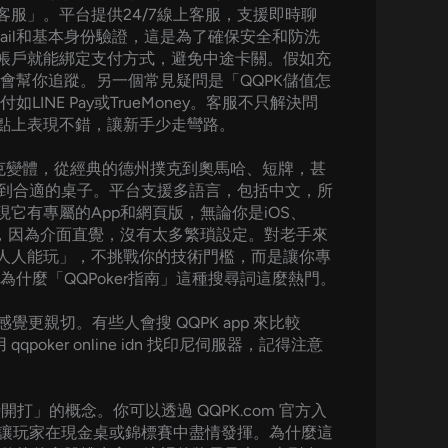
服」。平台提供24/7線上客服，支援即時聊
mail和基本身份驗證，這是為了確保安全和防洗
你的帳戶就能綁定支付方式，避免中途卡關。假如充
會幫你追蹤。另一個常見疑問是「QQPK儲值怎
E Pay或TrueMoney。客服不只解決問
點上表現不錯，讓新手少走彎路。
種撲克變體，從經典的德州撲克到奧馬哈、短牌，甚
找到合適的桌子。平台支援多語言，包括中文，所
它有專屬的App和網頁版，無論你是iOS、
擇，因為介面直覺，沒有太多繁瑣設定。對老手來
「人人能玩」，不挑戰你的技術門檻，而是讓你專
麼「QQPoker指南」這種搜尋詞這麼熱門。
你感覺更親切。有些人會搜 QQPK app 來比較
qqpoker online idn 找印尼伺服器，記得注意
開打」的概念。你可以透過 QQPK.com 官方入
變體，讓玩家在現金桌或錦標賽中盡情發揮。為什麼這