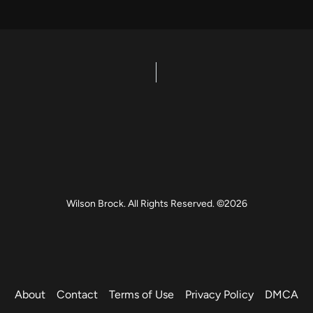
Wilson Brock. All Rights Reserved. ©2026
About
Contact
Terms of Use
Privacy Policy
DMCA