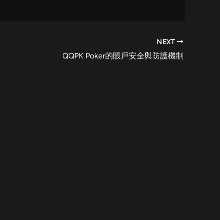
NEXT
QQPK Poker的賬戶安全與防護機制