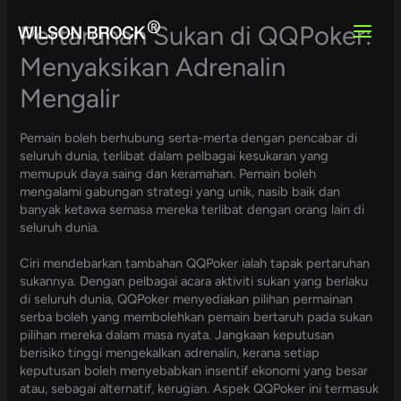
Skip
to
Pertaruhan Sukan di QQPoker:
content
Menyaksikan Adrenalin
Mengalir
Pemain boleh berhubung serta-merta dengan pencabar di
seluruh dunia, terlibat dalam pelbagai kesukaran yang
memupuk daya saing dan keramahan. Pemain boleh
mengalami gabungan strategi yang unik, nasib baik dan
banyak ketawa semasa mereka terlibat dengan orang lain di
seluruh dunia.
Ciri mendebarkan tambahan QQPoker ialah tapak pertaruhan
sukannya. Dengan pelbagai acara aktiviti sukan yang berlaku
di seluruh dunia, QQPoker menyediakan pilihan permainan
serba boleh yang membolehkan pemain bertaruh pada sukan
pilihan mereka dalam masa nyata. Jangkaan keputusan
berisiko tinggi mengekalkan adrenalin, kerana setiap
keputusan boleh menyebabkan insentif ekonomi yang besar
atau, sebagai alternatif, kerugian. Aspek QQPoker ini termasuk