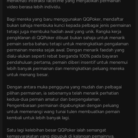
menikmati interaksi facetime yang menjadikan permainan
video berasa lebih individu.
Bagi mereka yang baru menggunakan QQPoker, mendaftar
bukan sahaja membuka kunci kepada pelbagai jenis permainan
tetapi juga membuka hadiah awal yang unik. Rangka kerja
pengiklanan di QQPoker dibuat bukan sahaja untuk menarik
pemain serba baharu tetapi untuk meningkatkan pengalaman
permainan mereka sejak awal. Dengan menarik faedah yang
dialu-alukan seperti rebat berganda 100% pada bayaran
pendahuluan pertama, pemain diberi insentif untuk menemui
lebih banyak permainan dan meningkatkan peluang mereka
untuk menang besar.
Dengan antara muka pengguna yang mudah dan pelbagai
pilihan permainan, ia sebenarnya telah menarik perhatian
kedua-dua pemain amatur dan berpengalaman.
Pengembaraan permainan digabungkan dengan peluang
untuk memenangi wang tunai tulen membuatkan pemain
kembali untuk lebih banyak lagi.
Satu lagi kelebihan besar QQPoker ialah semangat
kemasyarakatan yang dipupuk di kalangan pemainnya.