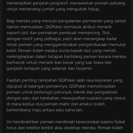
menampilkan ganjaran progresif, menawarkan pemain peluang
untuk memenangi jumlah yang mengubah hidup.
Bagi mereka yang mencari pengalaman permainan yang santai
namun memuaskan, QQPoker termasuk atribut menarik
seperti slot dan permainan pembuat memancing. Slot,
dengan motif yang pelbagai, pasti akan menangkap kadar
minat pemain yang menggembirakan pengembaraan memutar
kekili. Pemain boleh melalui dunia bawah laut yang meriah,
melengkapkan dalam tetapan berbilang pemain kerana mereka
berhasrat untuk menarik ikan besar yang luar biasa dan
ganjaran lumayan yang selamat dan terjamin.
Faedah penting tambahan QQPoker ialah rasa kejiranan yang
dipupuk di kalangan pemainnya. QQPoker memotivasikan
pemain untuk berkongsi petunjuk, teknik dan pengalaman
dengan satu dan tambahan, mewujudkan suasana yang mesra
di mana kedua-dua pemain mahir dan amatur boleh
berkembang maju antara satu sama lain.
Ini membolehkan pemain menikmati keseronokan kasino fizikal
terus dari telefon bimbit atau desktop mereka. Pemain boleh