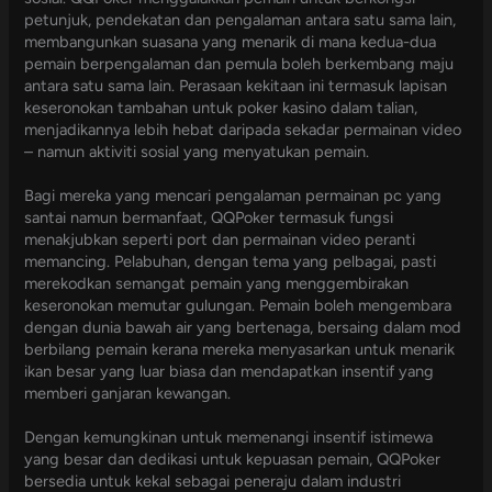
petunjuk, pendekatan dan pengalaman antara satu sama lain,
membangunkan suasana yang menarik di mana kedua-dua
pemain berpengalaman dan pemula boleh berkembang maju
antara satu sama lain. Perasaan kekitaan ini termasuk lapisan
keseronokan tambahan untuk poker kasino dalam talian,
menjadikannya lebih hebat daripada sekadar permainan video
– namun aktiviti sosial yang menyatukan pemain.
Bagi mereka yang mencari pengalaman permainan pc yang
santai namun bermanfaat, QQPoker termasuk fungsi
menakjubkan seperti port dan permainan video peranti
memancing. Pelabuhan, dengan tema yang pelbagai, pasti
merekodkan semangat pemain yang menggembirakan
keseronokan memutar gulungan. Pemain boleh mengembara
dengan dunia bawah air yang bertenaga, bersaing dalam mod
berbilang pemain kerana mereka menyasarkan untuk menarik
ikan besar yang luar biasa dan mendapatkan insentif yang
memberi ganjaran kewangan.
Dengan kemungkinan untuk memenangi insentif istimewa
yang besar dan dedikasi untuk kepuasan pemain, QQPoker
bersedia untuk kekal sebagai peneraju dalam industri