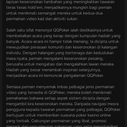
lapisan keseronokan tambahan yang meningkatkan tawaran
teras texas hold’em, menjadikannya mungkin bagi pemain
untuk menikmati semangat mereka untuk kedua-dua
permainan video kad dan aktiviti sukan.
Salah satu sifat menonjol QQPoker ialah dedikasinya untuk
membekalkan acara yang kerap dengan kumpulan hadiah yang
banyak. Acara-acara ini hampir tidak menang; Ia dicipta untuk
mewujudkan perasaan komuniti dan keseronokan di kalangan
individu. Dengan halangan yang bertenaga dan kedudukan
masa nyata, pemain mengalami keseronokan pesaing,
berusaha untuk mengatasi dan mengalahkan lawan mereka.
Hadiah yang besar menambah inspirasi selanjutnya,
menjadikan acara ini kemuncak pengalaman QQPoker.
Semasa pemain menyemak imbas pelbagai jenis permainan
video yang tersedia di QQPoker, mereka boleh menikmati
pemahaman bahawa setiap aspek sistem dicipta dengan
mengambil kira keseronokan mereka. Daripada navigasi mesra
pengguna kepada tawaran permainan yang pelbagai, QQPoker
bertujuan untuk memberikan suasana poker kasino online
yang terbaik. Gabungan permainan yang libat, promosi
menarik dan penyelesaian sokongan yang setia menghasilkan