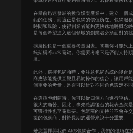
樂城後台的管理能夠省時省力。若你希望快速架
在當前迅速發展的數位娛樂產業中，建立一個成
鉅的任務，而這正是包網的價值所在。包網服務
時間和風險，使得創業者能夠更快速地將概念轉
是每個希望進入這個領域的創業者必須面對的挑
擴展性也是一個重要考量因素。初期你可能只上
統架構將非常關鍵。你需要考慮它是否能支持順
度。
此外，選擇包網商時，要注意包網系統的後台是
商應該能提供直觀且易於操作的後台，讓用戶能
個重要的考量，是否可以針對不同角色設定不同
在選擇包網商時，你可以從四個方向進行評估。
很大的痛苦。因此，事先確認後台的報表查詢是
可獲得性也至關重要。包網商的支持並不會在交
援的包網商，對於長期的運營來說十分重要。
若您選擇與我們 AKS包網合作，我們的強項