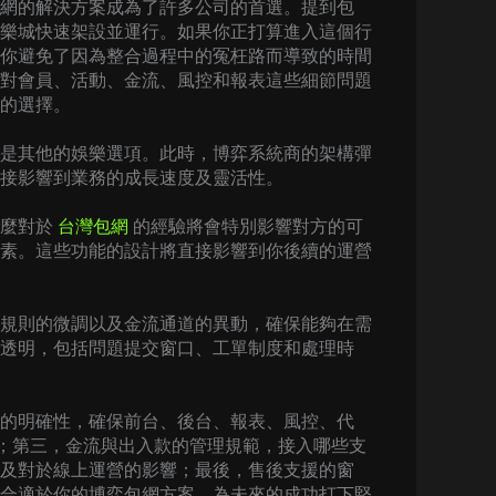
網的解決方案成為了許多公司的首選。提到包
樂城快速架設並運行。如果你正打算進入這個行
你避免了因為整合過程中的冤枉路而導致的時間
對會員、活動、金流、風控和報表這些細節問題
的選擇。
是其他的娛樂選項。此時，博弈系統商的架構彈
接影響到業務的成長速度及靈活性。
那麼對於
台灣包網
的經驗將會特別影響對方的可
素。這些功能的設計將直接影響到你後續的運營
規則的微調以及金流通道的異動，確保能夠在需
透明，包括問題提交窗口、工單制度和處理時
的明確性，確保前台、後台、報表、風控、代
間；第三，金流與出入款的管理規範，接入哪些支
及對於線上運營的影響；最後，售後支援的窗
合適於你的博弈包網方案，為未來的成功打下堅