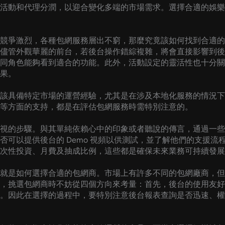
活動和代理分潤，以迎合變化多端的市場需求。選擇合適的娛樂
競爭激烈，各種包網服務層出不窮，那麼究竟該如何找到合適的
儘管外觀華麗的前台，若後台操作錯綜複雜，將會直接影響到後
同角色能夠看到適合的功能。此外，活動設定的靈活性也十分關
果。
該具備特定市場的運營經驗，尤其是在涉及本地化服務的情況下
等方面的支持，都是在評估包網服務時需特別注意的。
視的步驟。與其單純依賴心中的印象或者聽說的傳言，通過一些
否可以提供後台的 Demo 視頻以供測試，並了解他們的支援
次性投資、月費及抽成比例，這些都是確保未來業務可持續發展
就是如何選擇合適的包網商。市場上有許多不同的包網廠商，但
，挑選包網商時不妨從四個方向來考量：首先，後台的使用友好
。因此在選擇的過程中，要特別注意後台報表查詢是否迅速、權