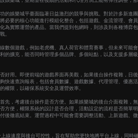
設娛樂城，並期望在後續的活動和代理分潤上能有彈性調整，那
功的娛樂城平臺面臨著日益激烈的競爭與挑戰。對於許多新進團
將必要的核心功能進行模組化整合，包括遊戲、金流管理、會員
化為實際運營的產品。當我們提到包網時，則涉及到各種博弈包
戰。
線數個遊戲，例如老虎機、真人荷官和體育賽事，但未來可能會
利的擴充，能否同時管理多個品牌、多個站點，以及支援多層級
否好用。即便前端的遊戲界面再美觀，如果後台操作複雜，日後
夠快速查詢報表，包括會員數據、遊戲數據、代理管理、優惠活
的權限，以確保系統安全及運營效率。
首先，考慮後台操作是否方便。如果娛樂城的後台介面複雜，無
否方便，權限系統的設計是否合理，活動設定的流程是否簡單明
付後徹底結束。運營過程中可能會需要調整活動、上新遊戲、微
在於上線速度與後台可控性，旨在幫助您更快地將平台上線，同時