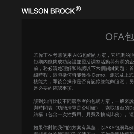
Skip
to
content
OFA
若你正在考慮使用 AKS包網的方案，它強調
短期內能夠成功架設並靈活調整活動與分潤的企
前，務必清楚理解和確認以下六個關鍵問題：首
線時程，這包括何時能獲得 Demo、測試及
核能力，即後台操作是否有記錄並能夠追溯；另
是必要的確認事項。
談到如何比較不同競爭者的包網方案，一般來說
與時間表（功能清單是否明確），索取後台的D
結構（包含一次性費用、月費及抽成比例）。這
如果你對於我們的方案有興趣，以AKS包網為