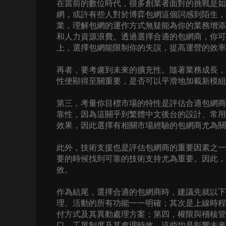
在當前的數位時代，很多創業者面對的挑戰是如
網，或許有些人對於博弈包網這個詞感到陌生，
業，理解包網的運作方式無疑能為你的業務增添
和人力資源浪費。透過選擇合適的包網商，你可
上，選擇包網能限制你的失誤，提高運營的效率
再者，要考慮到未來的擴充性。隨著業務成長，
性便顯得至關重要，是否可以平滑地加載新模組
第三，考量你目標市場的特性是評估合適包網
靠性，因為這關乎到繁體中文後台的設計、常用
效果，因此選擇有相關市場經驗的包網商尤為關
此外，技術支援也是評估包網商的重要因素之一
要的時候找到可靠的技術支持尤為重要。因此，
效。
作為結尾，選擇合適的包網商時，建議先就以下
理、活動的所有功能一一明確；其次是上線時程
付方式及其異動處理方案；第四，權限與稽核管
口、工單制度及其處理時效，這些均是影響未來