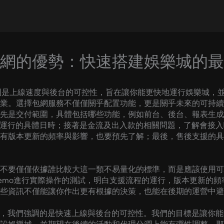
包網的優勢：快速搭建娛樂城的
的則是上線速度與後台的可控性，旨在讓你能更快地運行娛樂城，
業。選擇包網服務不僅僅關乎配置功能，更是關乎未來的可持續
先是交付範圍，具體包括哪些功能，例如前台、後台、報表生成
正式運行的具體日時；接著是金流及出入款的相關問題，了解會接
有版本更新的頻率與影響，也要預先了解；最後，售後支援的具
不要僅僅依據誰比較大這一類不易量化的標準，而是應該使用可
emo進行實際操作的測試，明白支援流程的運行，版本更新的
些資訊不僅能讓你作出更有根據的決策，也能在後期的運營中避
例，我們強調的是快速上線與後台的可控性。我們的目標是讓你