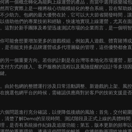
何將一個概念轉化為能夠上線運營的產品，而當中選擇娛樂城包
然而它實際上是一種將核心功能模組化的整合系統，旨在幫助娛
不少助力。包網的最大優勢在於，它可以大大節省開發時間，讓
以借助他們的專業技術和經驗，快速地實現上線運營，尤其在面
。這對於新手團隊及希望迅速測試市場的企業而言，是一個明智
你可能會想要增加更多的遊戲模組，例如真人遊戲、體育賭博或
，是否能支持多品牌運營或多代理層級的管理，這些優勢都會直
商的另一個重要方向。若你的計劃是在台灣等本地化市場運營，
支付方式的接入、客戶服務的流程以及風險提醒的設計等多項因
鍵。
。由於包網的整體運行涉及日常活動調整、新遊戲的上架、風控
在挑選包網平台的時候，需確認供應商對於客戶的技術支援是否
六個問題進行充分確認，以便降低後續的風險：首先，交付範圍
，清楚了解Demo的呈現時間、測試階段及正式上線的具體時
理，是否有系統操作紀錄及追蹤功能；第五，版本更新的頻率以
運營的重要環節。透過這些問題的解答，你將能夠更理性地挑選