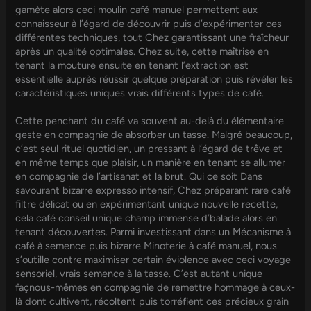
gamète alors ceci moulin café manuel permettent aux
connaisseur à l’égard de découvrir puis d’expérimenter ces
différentes techniques, tout Chez garantissant une fraîcheur
après un qualité optimales. Chez suite, cette maîtrise en
tenant la mouture ensuite en tenant l’extraction est
essentielle auprès réussir quelque préparation puis révéler les
caractéristiques uniques vrais différents types de café.
Cette penchant du café va souvent au-delà du élémentaire
geste en compagnie de absorber un tasse. Malgré beaucoup,
c’est seul rituel quotidien, un pressant à l’égard de trêve et
en même temps que plaisir, un manière en tenant se allumer
en compagnie de l’artisanat et la brut. Qui ce soit Dans
savourant bizarre expresso intensif, Chez préparant rare café
filtre délicat ou en expérimentant unique nouvelle recette,
cela café conseil unique champ immense d’balade alors en
tenant découvertes. Parmi investissant dans un Mécanisme à
café à semence puis bizarre Minoterie à café manuel, nous
s’outille contre maximiser certain éviolence avec ceci voyage
sensoriel, vrais semence à la tasse. C’est autant unique
façnous-mêmes en compagnie de remettre hommage à ceux-
là dont cultivent, récoltent puis torréfient ces précieux grain