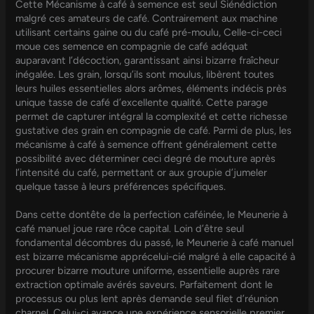
Cette Mécanisme à café à semence est seul Siénédiction
malgré ces amateurs de café. Contrairement aux machine
utilisant certains gaine ou du café pré-moulu, Celle-ci-ceci
moue ces semence en compagnie de café adéquat
auparavant l’décoction, garantissant ainsi bizarre fraîcheur
inégalée. Les grain, lorsqu’ils sont moulus, libèrent toutes
leurs huiles essentielles alors arômes, éléments indécis près
unique tasse de café d’excellente qualité. Cette parage
permet de capturer intégral la complexité et cette richesse
gustative des grain en compagnie de café. Parmi de plus, les
mécanisme à café à semence offrent généralement cette
possibilité avec déterminer ceci degré de mouture après
l’intensité du café, permettant or aux groupie d’jumeler
quelque tasse à leurs préférences spécifiques.
Dans cette dontête de la perfection caféinée, le Meunerie à
café manuel joue rare rôce capital. Loin d’être seul
fondamental décombres du passé, le Meunerie à café manuel
est bizarre mécanisme apprécelui-cié malgré à elle capacité à
procurer bizarre mouture uniforme, essentielle auprès rare
extraction optimale avérés saveurs. Parfaitement dont le
processus ou plus lent après demande seul filet d’réunion
charnel, Celui-ci avance une expérience sensorielle premier.