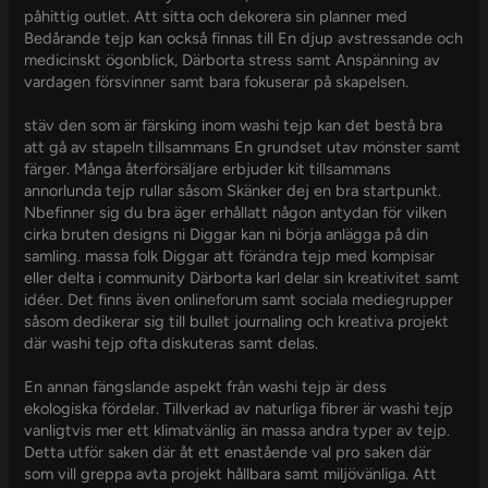
påhittig outlet. Att sitta och dekorera sin planner med
Bedårande tejp kan också finnas till En djup avstressande och
medicinskt ögonblick, Därborta stress samt Anspänning av
vardagen försvinner samt bara fokuserar på skapelsen.
stäv den som är färsking inom washi tejp kan det bestå bra
att gå av stapeln tillsammans En grundset utav mönster samt
färger. Många återförsäljare erbjuder kit tillsammans
annorlunda tejp rullar såsom Skänker dej en bra startpunkt.
Nbefinner sig du bra äger erhållatt någon antydan för vilken
cirka bruten designs ni Diggar kan ni börja anlägga på din
samling. massa folk Diggar att förändra tejp med kompisar
eller delta i community Därborta karl delar sin kreativitet samt
idéer. Det finns även onlineforum samt sociala mediegrupper
såsom dedikerar sig till bullet journaling och kreativa projekt
där washi tejp ofta diskuteras samt delas.
En annan fängslande aspekt från washi tejp är dess
ekologiska fördelar. Tillverkad av naturliga fibrer är washi tejp
vanligtvis mer ett klimatvänlig än massa andra typer av tejp.
Detta utför saken där åt ett enastående val pro saken där
som vill greppa avta projekt hållbara samt miljövänliga. Att