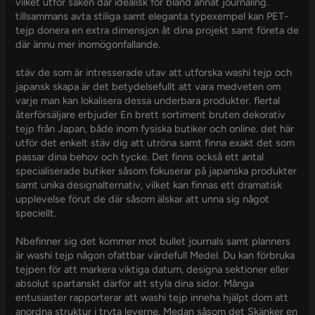
vilket utför saken där idealisk för bland annat journaling.
tillsammans avta stiliga samt eleganta typexempel kan PET-
tejp donera en extra dimensjon åt dina projekt samt företa de
där ännu mer inomögonfallande.
stäv de som är intresserade utav att utforska washi tejp och
japansk skapa är det betydelsefullt att vara medveten om
varje man kan lokalisera dessa underbara produkter. flertal
återförsäljare erbjuder En brett sortiment bruten dekorativ
tejp från Japan, både inom fysiska butiker och online. det här
utför det enkelt stäv dig att utröna samt finna exakt det som
passar dina behov och tycke. Det finns också ett antal
specialiserade butiker såsom fokuserar på japanska produkter
samt unika designalternativ, vilket kan finnas ett dramatisk
upplevelse förut de där såsom älskar att unna sig något
speciellt.
Nbefinner sig det kommer mot bullet journals samt planners
är washi tejp någon ofattbar värdefull Medel. Du kan förbruka
tejpen för att markera viktiga datum, designa sektioner eller
absolut spartanskt därför att styla dina sidor. Många
entusiaster rapporterar att washi tejp inneha hjälpt dom att
anordna struktur i tryta leverne, Medan såsom det Skänker en