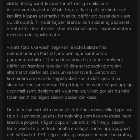
skilda ritning samt kulörer för att design unika och
inspirerande layoutar. Washi tejp är flyktig att använda och
kan lätt klippas alternativt rivas itu därför att passa den klass
du vill uppnå. Tillika är tejpen återbar och skadar ej papperet,
vilket utför den utmärkt stäv de där såsom vill experimentera
med olika designalternativ.
via att förbruka washi tejp kan ni också alstra fina
dekorationer på Porträtt, inbjudningar samt andra
pappersprodukter. Denna dekorativa tejp är fullkomlighet
därför att framföra rabalder till dina scrapbookingprojekt
alternativt därför att dana unika konstverk. Genom att
kombinera annorlunda tejpstycken kan du lätt göra dina
skapelser mer personliga. Till på köpet finns det någon uppsjö
utav mall samt designs att välja mellan, vilket gör att du hela
tiden kan hitta något såsom passar din klass.
Det är också värt att nämna att det finns massa olika typer itu
tejp tillsammans japansk formgivning som kan användas inom
kreativa projekt. någon populär variant är PET-tejp, såsom
liknar washi tejp ändock inneha en något annan uppbyggnad
och hållbarhet. PET-tejp är ofta glansigare och mer bärkraftig,