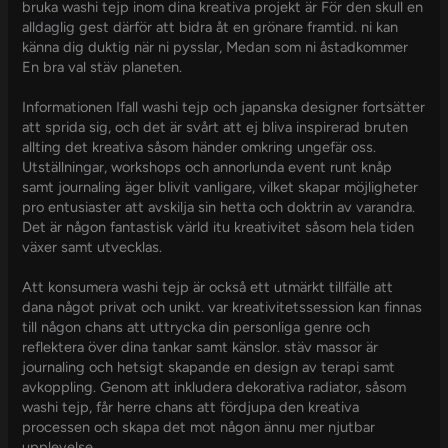
bruka washi tejp inom dina kreativa projekt är För den skull en
alldaglig gest därför att bidra åt en grönare framtid. ni kan
känna dig duktig när ni pysslar, Medan som ni åstadkommer
En bra val stäv planeten.
Informationen Ifall washi tejp och japanska designer fortsätter
att sprida sig, och det är svårt att ej bliva inspirerad bruten
allting det kreativa såsom händer omkring ungefär oss.
Utställningar, workshops och annorlunda event runt knåp
samt journaling äger blivit vanligare, vilket skapar möjligheter
pro entusiaster att avskilja sin hetta och doktrin av varandra.
Det är någon fantastisk värld itu kreativitet såsom hela tiden
växer samt utvecklas.
Att konsumera washi tejp är också ett utmärkt tillfälle att
dana något privat och unikt. var kreativitetssession kan finnas
till någon chans att uttrycka din personliga genre och
reflektera över dina tankar samt känslor. stäv massor är
journaling och hetsigt skapande en design av terapi samt
avkoppling. Genom att inkludera dekorativa radiator, såsom
washi tejp, får herre chans att fördjupa den kreativa
processen och skapa det mot någon ännu mer njutbar
upplevelse.