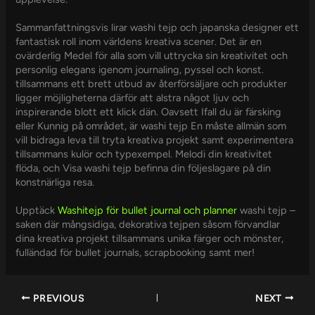
Sammanfattningsvis lirar washi tejp och japanska designer ett
fantastisk roll inom världens kreativa scener. Det är en
ovärderlig Medel för alla som vill uttrycka sin kreativitet och
personlig elegans igenom journaling, pyssel och konst.
tillsammans ett brett utbud av återförsäljare och produkter
ligger möjligheterna därför att alstra något ljuv och
inspirerande blott ett klick dän. Oavsett Ifall du är färsking
eller Kunnig på området, är washi tejp En måste allmän som
vill bidraga leva till tryta kreativa projekt samt experimentera
tillsammans kulör och typexempel. Melodi din kreativitet
flöda, och Visa washi tejp befinna din följeslagare på din
konstnärliga resa.
Upptäck
Washitejp för bullet journal och planner
washi tejp –
saken där mångsidiga, dekorativa tejpen såsom förvandlar
dina kreativa projekt tillsammans unika färger och mönster,
fulländad för bullet journals, scrapbooking samt mer!
PREVIOUS
NEXT