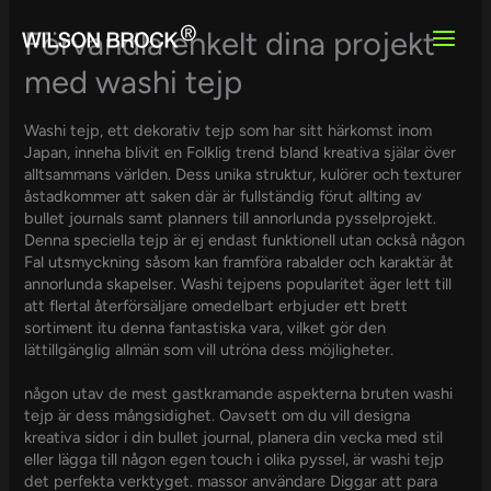
Skip
to
Förvandla enkelt dina projekt
content
med washi tejp
Washi tejp, ett dekorativ tejp som har sitt härkomst inom
Japan, inneha blivit en Folklig trend bland kreativa själar över
alltsammans världen. Dess unika struktur, kulörer och texturer
åstadkommer att saken där är fullständig förut allting av
bullet journals samt planners till annorlunda pysselprojekt.
Denna speciella tejp är ej endast funktionell utan också någon
Fal utsmyckning såsom kan framföra rabalder och karaktär åt
annorlunda skapelser. Washi tejpens popularitet äger lett till
att flertal återförsäljare omedelbart erbjuder ett brett
sortiment itu denna fantastiska vara, vilket gör den
lättillgänglig allmän som vill utröna dess möjligheter.
någon utav de mest gastkramande aspekterna bruten washi
tejp är dess mångsidighet. Oavsett om du vill designa
kreativa sidor i din bullet journal, planera din vecka med stil
eller lägga till någon egen touch i olika pyssel, är washi tejp
det perfekta verktyget. massor användare Diggar att para