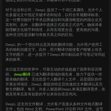
追踪之前的对话或交流，并确保对话中的连接。
对于企业和公司，DeepL 提供了一个词汇表属性，允许个人
在多篇论文中指定关键术语和短语，以符合常规翻译标准。
这一付费功能对于寻求品牌诚信和沟通清晰度的跨国企业尤
其有利。此外，在翻译中选择正式或非正式语气，确保译者
能理解文化细节和情境，从而实现更合适、更有效的沟通。
这种灵活性是误解与有效关系之间的区别。
DeepL 的一个突出特点是其相机翻译功能，允许用户使用工
具的相机拍摄文字。此外，照片翻译功能使客户能够上传含
文字的图片，进一步提升了DeepL将印刷品或手写笔记等同起
来的效率。
在日益互联的世界中，可靠互动的价值超越了国界和语言障
碍。
deepl翻译
已成为翻译领域的领先者，致力于提供一些
最准确的翻译。无论您是个人翻译个人文件，还是团队协作
开展全球项目，DeepL 都提供特定且快速的文本翻译以及完
整文档翻译。每天，许多人都选择DeepL来满足翻译需求，依
赖其简单且富有创新的平台来弥合语言鸿沟。
DeepL 还支持文件翻译，允许客户直接从多种文件格式翻译
文件，包括 Word 文档、PowerPoint 讨论和 PDF 文件。这节