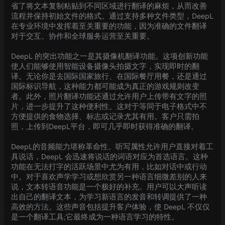
省了将文本复制粘贴到不同区域进行翻译的麻烦，从而改善
流程并保持初始文件的格式。通过支持多种文件类型，DeepL
在专业环境中发挥着至关重要的功能，因为准确的文件翻译
对于交互、协作和全球服务运营至关重要。
DeepL 的突出功能之一是其摄像机翻译功能。这项创新功能
使人们能够使用智能设备摄像头拍摄文字，实现即时的翻
译。无论你是去国际国家旅行、在国际餐厅用餐，还是通过
国际标识导航，这种能力都可能成为真正的游戏规则改变
者。此外，照片翻译功能还通过允许用户上传带有文字的照
片，进一步提升了这种便利性。这对于等同于电子格式中不
方便提供的食物选择、标志或记录尤其有用。客户只需拍
照，上传到DeepL平台，即可几乎即时获得准确的翻译。
DeepL的音频能力堪称革命性。听写属性允许用户直接对着工
具说话，DeepL 会迅速将说话的词语对应为首选语言。这种
功能在无法打字的活跃场景中尤为有用，比如对话中或行动
中。对于喜欢声学学习或想欣赏另一种语言细微差别的人来
说，文本转语音功能是一个极好的补充。用户可以大声听读
出自己的翻译文本，为学习新语言的发音和转调提供了一种
高效的方法。这些声音包括提升客户体验，使 DeepL 不仅仅
是一个翻译工具;它最终成为一种语言学习的特性。