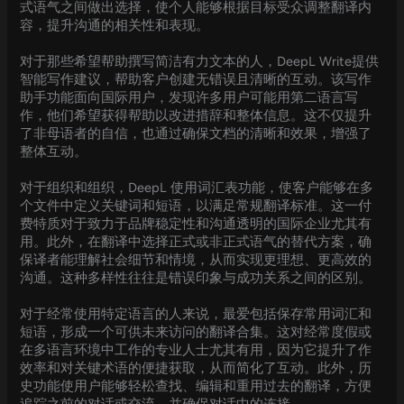
式语气之间做出选择，使个人能够根据目标受众调整翻译内
容，提升沟通的相关性和表现。
对于那些希望帮助撰写简洁有力文本的人，DeepL Write提供
智能写作建议，帮助客户创建无错误且清晰的互动。该写作
助手功能面向国际用户，发现许多用户可能用第二语言写
作，他们希望获得帮助以改进措辞和整体信息。这不仅提升
了非母语者的自信，也通过确保文档的清晰和效果，增强了
整体互动。
对于组织和组织，DeepL 使用词汇表功能，使客户能够在多
个文件中定义关键词和短语，以满足常规翻译标准。这一付
费特质对于致力于品牌稳定性和沟通透明的国际企业尤其有
用。此外，在翻译中选择正式或非正式语气的替代方案，确
保译者能理解社会细节和情境，从而实现更理想、更高效的
沟通。这种多样性往往是错误印象与成功关系之间的区别。
对于经常使用特定语言的人来说，最爱包括保存常用词汇和
短语，形成一个可供未来访问的翻译合集。这对经常度假或
在多语言环境中工作的专业人士尤其有用，因为它提升了作
效率和对关键术语的便捷获取，从而简化了互动。此外，历
史功能使用户能够轻松查找、编辑和重用过去的翻译，方便