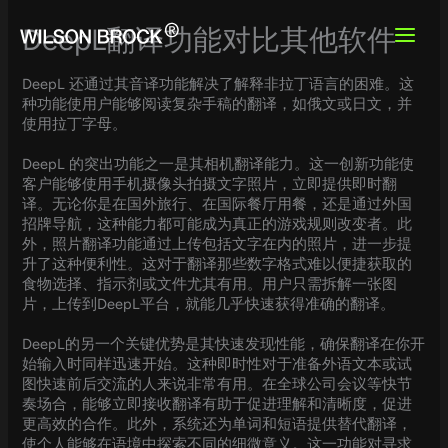
Skip
to
DeepL翻译功能对比其他软件
content
DeepL 还通过其音译功能解决了解释非拉丁语言的困难。这
种功能使用户能够阅读复杂手稿的翻译，如俄文或日文，并
使用拉丁字母。
DeepL 的突出功能之一是其相机翻译能力。这一创新功能使
客户能够使用手机摄像头拍摄文字照片，立即提供即时翻
译。无论你是在国外旅行、在国际餐厅用餐，还是通过外国
招牌导航，这种能力都可能成为真正的游戏规则改变者。此
外，照片翻译功能通过上传包括文字在内的照片，进一步提
升了这种便利性。这对于翻译那些数字格式难以便捷获取的
食物选择、指示剂或文件尤其有用。用户只需拆解一张图
片，上传到DeepL平台，就能几乎快速获得准确的翻译。
DeepL的另一个关键优势是其快速发现性能，确保翻译在你开
始输入时同样迅速开始。这种即时性对于准备外语文本或试
图快速前后交流的人来说非常有用。在全球公司会议等快节
奏场合，能够立即接收翻译有助于促进理解和清晰度，促进
更高效的合作。此外，系统还为单词和短语提供替代翻译，
使个人能够在语境中探索不同的细微意义。这一功能对寻求