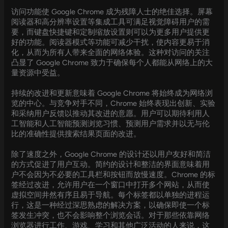
访问功能使 Google Chrome 成为残障人士的绝佳选择。屏幕
阅读器和高分辨率设置等集成工具可满足视觉障碍用户的需
要，而键盘快捷键和定制缩放设置则可以为更多用户提供更
好的功能。阅读器模式等功能可减少干扰，使内容更易于消
化，从而为所有人带来全面的网络体验。这种对访问的关注
凸显了 Google Chrome 致力于确保每个人都能从网络上的大
量资源中受益。
持续的改进和更新意味着 Google Chrome 将始终成为网络浏
览的中心。与竞争对手不同，Chrome 始终表现出创新、实验
和采纳用户反馈以推动其改进的意愿。用户可以期待利用人
工智能和人工智能预测浏览习惯、预测用户需求并以无与伦
比的准确性提供搜索结果页面的改进。
除了速度之外，Google Chrome 的设计还以用户友好和简洁
的方式促进了用户互动。简约的设计和整洁的界面意味着用
户不会因为不必要的工具栏和按钮而放慢速度。Chrome 的标
签经过改进，允许用户在一个窗口中打开多个网站，从而使
虚拟空间井然有序且易于导航。每个标签都以单独的进程运
行，这是一种经过深思熟虑的解决方案，以确保即使一个标
签发生冲突，也不会影响整个浏览会话。对于那些依靠网络
浏览器进行工作、游戏、学习和其他广泛活动的人来说，这