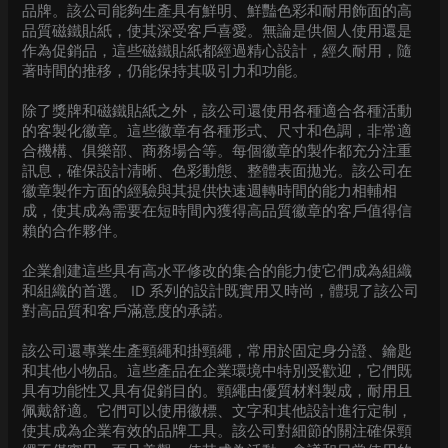
品牌。該公司能夠生產具有鮮明、鮮豔色彩和耐用飾面的高
品質磁鐵貼紙，使其深受客戶喜愛。無論是供個人使用還是
作為促銷品，這些磁鐵貼紙都經過精心設計，經久耐用，隨
著時間的推移，仍能保持其吸引力和功能。
除了獎牌和磁鐵貼紙之外，該公司還使用各種適合各種活動
的客製化徽章。這些徽章有各種形式、尺寸和色調，非常適
合機構、俱樂部、商務場合等。每個徽章的製作都充分注重
訊息，確保設計清晰、色彩動態、整體表面拋光。該公司在
徽章製作方面的經驗與其提供快速週轉時間的能力相輔相
成，使其成為需要在短時間內獲得高品質徽章的客戶值得信
賴的合作夥伴。
企業創建這些具有高水平修改的集合的能力使它們成為組織
和組織的首選。 ID 系列的設計既實用又時尚，體現了該公司
對高品質和客戶滿意度的承諾。
該公司還專業生產頸繩和掛頸繩，常用於固定身分證、鑰匙
和其他小物品。這些產品在企業環境中特別受歡迎，它們既
具有功能性又具有促銷目的。頸繩由優質材料製成，耐用且
佩戴舒適。它們可以使用徽標、文字和其他設計進行定制，
使其成為企業有效的品牌工具。該公司對細節的關注確保頸