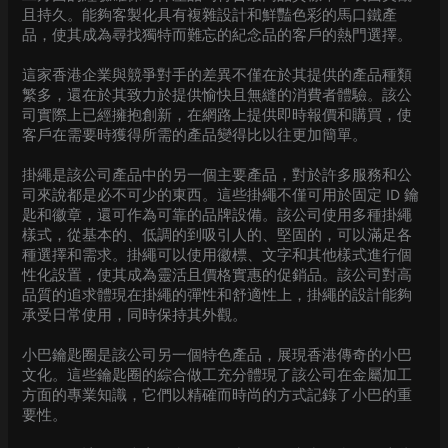
且持久。能夠客製化具有複雜設計和鮮豔色彩的馬口鐵產
品，使其成為尋找獨特而難忘的紀念品的客戶的熱門選擇。
這家香港企業與競爭對手的差異不僅在於其提供的產品種類
繁多，還在於其致力於提供愉快且無縫的消費者體驗。該公
司實際上已經擁抱創新，在網路上提供即時報價和購買，使
客戶在需要時獲得所需的產品變得比以往更加簡單。
掛繩是該公司產品中的另一個主要產品，對於許多服務和公
司來說都是必不可少的東西。這些掛繩不僅可用於固定 ID 鑰
匙和徽章，還可作為可靠的品牌設備。該公司使用多種掛繩
樣式，從基本的、低調的到吸引人的、堅固的，可以滿足各
種選擇和需求。掛繩可以使用徽標、文字和其他樣式進行個
性化設置，使其成為靈活且價格實惠的促銷品。該公司對高
品質的追求體現在掛繩的彈性和舒適性上，掛繩的設計能夠
承受日常使用，同時保持其外觀。
小巴鑰匙圈是該公司另一個特色產品，展現香港傳奇的小巴
文化。這些鑰匙圈的綜合做工充分體現了該公司在金屬加工
方面的專業知識，它們以精確而時尚的方式記錄了小巴的重
要性。