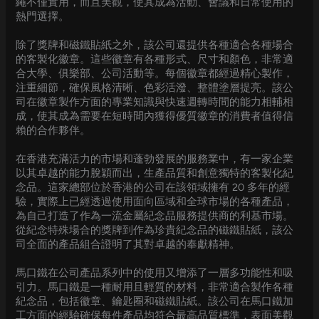
繩不僅實用，而且美觀，使其成為活動、會議和日常使用的
熱門選擇。
除了獎牌和磁鐵貼紙之外，該公司還提供各種適合各種場合
的客製化徽章。這些徽章有各種形式、尺寸和顏色，非常適
合大學、俱樂部、公司活動等。每個徽章都經過精心製作，
注重細節，確保風格清晰、色彩活潑、整體塗層提亮。該公
司在徽章製作方面的專業知識與快速週轉時間的能力相輔相
成，使其成為需要在短時間內獲得優質徽章的消費者值得信
賴的合作夥伴。
在香港充滿活力的市場和蓬勃發展的服務業中，有一家企業
以其卓越的能力脫穎而出，生產品質和創意獨特的客製化紀
念品。這家總部位於香港的公司在該領域擁有 20 多年的經
驗，實際上已經透過使用面向區域和全球市場的各種產品，
為自己打造了作為一流金屬紀念品服務提供商的利基市場。
從紀念特殊場合的獎牌到作為珍貴紀念品的磁鐵貼紙，該公
司全面的產品組合證明了其對卓越的奉獻精神。
馬口鐵在公司產品系列中的使用又增添了一層多功能性和吸
引力。馬口鐵是一種耐用且輕質的材料，非常適合製作各種
紀念品，包括徽章、鑰匙圈和磁鐵貼紙。該公司在馬口鐵加
工方面的經驗確保每件產品均符合最高品質標準，表面美觀