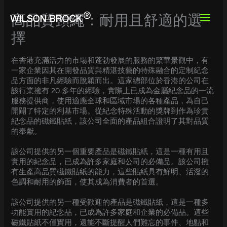
Skip
to
高品質頸繩：耐用且舒適的選
content
擇
在香港充滿活力的市場和蓬勃發展的服務的繁華景觀中，有
一家企業因其在開發品質與精湛技藝的特殊融合的定制紀念
品方面的非凡經驗而脫穎而出。這家總部位於香港的公司在
該行業擁有 20 多年的經驗，實際上已成為金屬紀念品的一流
服務提供商，使用適應全球和區域市場的各種產品，為自己
開闢了特定的利基市場。從紀念特殊活動的獎牌到作為珍貴
紀念品的磁鐵貼紙，該公司全面的產品組合證明了其對品質
的奉獻。
該公司提供的另一個重要產品是磁鐵貼紙，這是一種有用且
實用的紀念品，已成為許多家庭和公司的必備品。該公司擁
有生產高品質磁鐵貼紙的能力，這些貼紙具有鮮明、活潑的
色調和耐用的飾面，使其成為消費者的首選。
該公司提供的另一種受歡迎的產品是磁鐵貼紙，這是一種多
功能實用的紀念品，已成為許多家庭和企業的必備品。這些
磁鐵貼紙不僅實用，還能不斷提醒人們難忘的事件、地點和