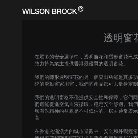
Skip
to
content
透明窗
在眾多的安全選項中，透明窗花和隱形窗花已成
致力於為業主提供香港最優質的透明窗花。
我們的隱形透明窗花的另一個突出功能是其多功
統的滑動窗家用窗，我們的產品都可以量身定制
我們的透明窗格不僅提供安全性和保障；它們同
們還能促進空氣血液循環，穩定安全舒適。我們
氛圍對精神的益處是不可低估的。房主通常表示
高。
在香港充滿活力的城市景觀中，安全和外觀經常