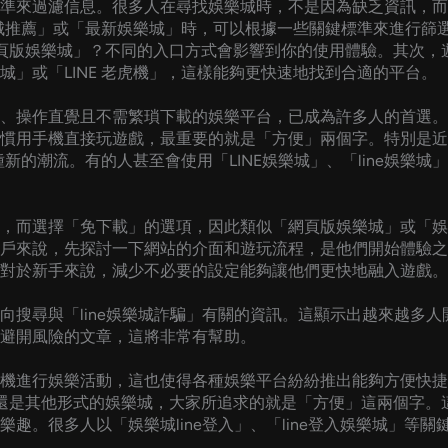
準來過濾信息。很多人在尋找娛樂城時，不是因為缺乏資訊，而
娛樂城推薦」或「最新娛樂城」時，可以根據一些關鍵標準來進行
「網頁版娛樂城」？不同的入口方式會影響到你的使用體驗。其次
」或「LINE 老虎機」，這樣能夠更快速地找到合適的平台。
、操作直覺且不需繁瑣下載的娛樂平台，已成為許多人的首選。
慣用手機直接玩遊戲，最重要的就是「方便」兩個字。特別是近
種新的潮流。有的人甚至會使用「LINE娛樂城」、「line娛樂城
，而選擇「免下載」的選項，因此類似「網頁版娛樂城」或「娛
戶來說，先探討一下網站的介面和遊玩流程，是他們開始體驗之
對於新手來說，減少不必要的設定能夠讓他們更快地融入遊戲。
向搜尋與「line娛樂城詐騙」有關的資訊。這顯示出越來越多
避開風險的文章，這將非常有幫助。
機進行娛樂活動，這也使得各種娛樂平台紛紛推出能夠方便快捷
城、還是其他形式的娛樂城，大家所追求的就是「方便」這兩個字
趣。很多人以「娛樂城line登入」、「line登入娛樂城」等