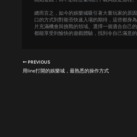
總而言之，如今的娛樂城吸引著大量玩家的原因
口的方式到對能否快速入場的期待，這些都身為
片充滿機會與挑戰的領域。選擇一個適合自己的
都能享受到愉快的遊戲體驗，找到令自己滿意的
PREVIOUS
用line打開的娛樂城，最熟悉的操作方式