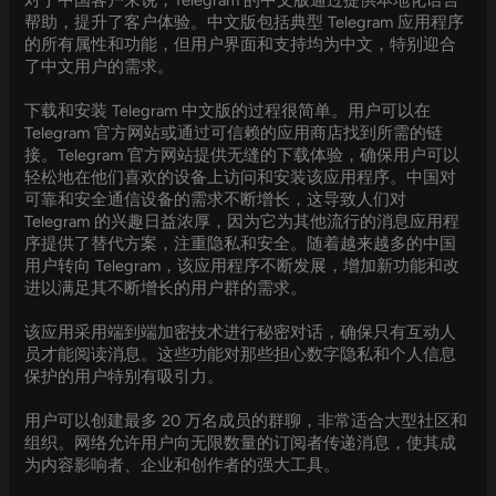
对于中国客户来说，Telegram 的中文版通过提供本地化语言
帮助，提升了客户体验。中文版包括典型 Telegram 应用程序
的所有属性和功能，但用户界面和支持均为中文，特别迎合
了中文用户的需求。
下载和安装 Telegram 中文版的过程很简单。用户可以在
Telegram 官方网站或通过可信赖的应用商店找到所需的链
接。Telegram 官方网站提供无缝的下载体验，确保用户可以
轻松地在他们喜欢的设备上访问和安装该应用程序。中国对
可靠和安全通信设备的需求不断增长，这导致人们对
Telegram 的兴趣日益浓厚，因为它为其他流行的消息应用程
序提供了替代方案，注重隐私和安全。随着越来越多的中国
用户转向 Telegram，该应用程序不断发展，增加新功能和改
进以满足其不断增长的用户群的需求。
该应用采用端到端加密技术进行秘密对话，确保只有互动人
员才能阅读消息。这些功能对那些担心数字隐私和个人信息
保护的用户特别有吸引力。
用户可以创建最多 20 万名成员的群聊，非常适合大型社区和
组织。网络允许用户向无限数量的订阅者传递消息，使其成
为内容影响者、企业和创作者的强大工具。