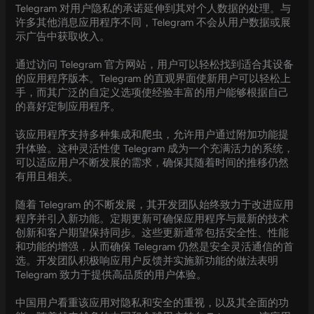
Telegram 对用户隐私的承诺延伸到其对个人数据的处理。与
许多其他消息应用程序不同，Telegram 不会从用户数据或展
示广告中获取收入。
通过访问 Telegram 官方网站，用户可以轻松找到适合其设备
的应用程序版本。Telegram 的直观界面使新用户可以轻松上
手，而其广泛的自定义选项使经验丰富的用户能够根据自己
的喜好定制应用程序。
该应用程序支持多种集成和爬虫，允许用户通过附加功能提
升体验。这种灵活性使 Telegram 成为一个充满活力的系统，
可以适应用户不断发展的需求，确保其随着时间的推移仍然
有用且相关。
随着 Telegram 的不断发展，其开发团队始终致力于改进应用
程序并引入新功能。定期更新可确保应用程序与最新的技术
创新和客户期望保持同步。这些更新通常包括安全性、性能
和功能的增强，从而确保 Telegram 仍然是安全灵活通信的首
选。开发团队积极响应用户反馈并实施新功能的做法表明
Telegram 致力于提供高品质的用户体验。
中国用户看重该应用对隐私和安全的重视，以及其全面的功