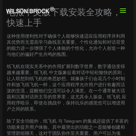
Skip
to
电报中文版下载安装全攻略，
content
快速上手
这种使用便利性对于确保个人能够快速适应应用程序并利用
其优势而无需高学习曲线至关重要。个性化通知和对话背景
的能力进一步增强了个人体验的个性化，允许个人创造一种
与他们的偏好产生共鸣的氛围。
纸飞机在现实关系中的作用扩展到数字世界，数字通信变得
越来越重要。纸飞机 中文版象征着对话中轻松愉快的原则，
让人联想到纸飞机的奇思妙想。就像孩子们会花几个小时制
作和放飞纸飞机一样，这个应用程序允许用户进行有趣而活
泼的交流，提醒他们交流可以令人满意。在一个通常被大话
题和沉重对话所主导的世界里，这尤其令人振奋。纸飞机 应
用程序暗示，即使在挑战中，保持玩乐的感觉也可以增进用
户之间的联系。
除了安全功能外，纸飞机 与 Telegram 的集成还提供了丰富的
功能来提升用户体验。其中最突出的功能之一是能够创建和
管理群组聊天，这对于团队协作至关重要。用户可以为项