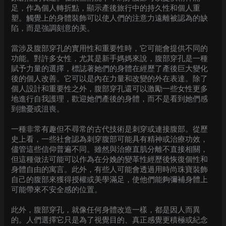
足，作為個人轉折點，顯示產後旅行中的持久性和個人重
塑。觸覺上的身體裝飾可以使人們的注意力遠離被認為的缺
陷，而是強調刻意的美。
當涉及腹部穿孔的實用性和重要性時，它可能會提供不同的
功能。對許多女性，尤其是新手媽媽來說，腹部穿孔是一種
賦予力量的選擇，標誌著她們的身體在經歷了產後巨大變化
後的個人改善。它可以是內在力量和改變的外在表達。除了
個人設計和重要性之外，腹部穿孔還可以激勵一些女性更多
地進行自我護理，歡迎她們產後的身體，而不是看到她們感
到擔憂或沮喪。
一種非常有趣但不尋常的古代技術是刺穿或連接腹部。從歷
史上看，一些社會認為刺穿腹部可能具有精神或治療功效，
儘管這些信仰普遍不同。雖然與治療直肌分離不直接相關，
但這種做法可能可以作為在分娩的變革性經歷後恢復個性和
身體自由的寓言。此外，有些人可能會透過用時尚珠寶裝飾
自己的腹部來獲得授權或美學滿足，使他們能夠彌補身體上
可能帶來不安全感的位置。
此外，腹部穿孔，就像任何身體改造一樣，都是因人而異
的。人們選擇它只是為了視覺目的、真正感覺更積極或紀念