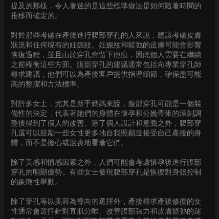
提及的那樣，令人著迷的是這些標準做法是如何隨著時間的
推移而確定的。
對於那些考慮在產後進行腹部穿孔的人來說，應該考慮皮膚
狀況和任何現有的妊娠紋。妊娠紋和鬆弛的皮膚可能會影響
恢復過程，並且由於穿孔會留下疤痕，因此個人需要在繼續
之前權衡這些方面。腹部穿孔的建議通常包括向專業穿孔師
尋求建議，他們可以為產後客戶提供指導細節，確保盡可能
高的整潔和方法標準。
對許多女士，尤其是新手媽媽來說，腹部穿孔可能是一個裝
備性的決定，代表著她們的身體在懷孕和分娩帶來的深刻調
整後得到了個人的改善。除了個人設計和意義之外，腹部穿
孔還可以鼓勵一些女性更多地自我照顧並接受自己產後的身
體，而不是擔心或沮喪地看著它們。
除了美感和情感因素之外，人們可能會考慮懷孕後進行腹部
穿孔的明顯優勢。有些女士發現腹部穿孔是恢復對身體控制
的象徵性舉動。
除了穿孔等以美容為導向的選擇外，產後尋求產後修復的女
性通常會選擇針對直肌分離、改善腹部張力和皮膚鬆弛的運