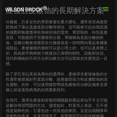
Skip
to
產後肚皮鬆弛的長期解決方案
content
分娩後，許多女性的胃部會發生重大變化，通常表現為腹部
鬆弛或下垂以及腹直肌分離等情況。這可能會引起自我意識
的感覺和恢復懷孕前身材的強烈需求。胃部肌肉，特別是腹
直肌，可能會因子宮擴張而分裂，導致稱為直肌分離的疾
病。這種分離會使腹部在分娩後很長一段時間內看起來腫脹
或鼓起。產後修復的過程可以是心理上的，也可以是身體上
的，因為新手媽媽努力恢復自己身體的韌性、語氣和自信。
現代和傳統的不同方法和治療方法可以幫助女性實現這一目
標。
除了穿孔等以美容為導向的選擇外，產後尋求產後修復的女
性通常會探索針對直肌分離、改善腹部張力和皮膚鬆弛的混
合運動。此外，可以使用腹部帶或包裹物等治療設備來支撐
核心並促進肌肉塊的自然重新排列。
在現代，選擇在產後刺穿腹部開關最初看起來似乎不太可能
是解決胃部問題的方法。儘管如此，對某些人來說，它不僅
僅是裝飾性的；它還包括一些其他的東西。這是自我關懷和
原創性的表達。在某些情況下，刺穿腹部可以提供精神滿