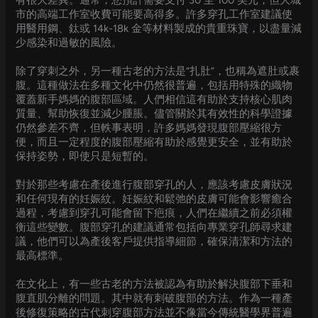
有很大差異。通常，您預計需要支付 30 至 100 美元，但大城
市的高端工作室收費可能要高得多。許多穿孔工作室建議使
用醫用鋼、鈦或 14k-18k 金等材料製成的貴重珠寶，以盡量減
少感染和過敏的風險。
除了穿刺之外，另一種古老的方法是“扎肚”，也稱為遮肚或裹
腹。這種做法在多種文化中仍然很普遍，包括用特殊的織物
覆蓋新手媽媽的腹部區域。人們相信這有助於支持核心肌肉
質量、幫助恢復並減少腫脹。儘管關於其有效性的科學證據
仍然參差不齊，但軼事表明，許多媽媽發現腹部壓縮很方
便，而且一定程度的腹部壓縮有助於感覺更安全，並有助於
保持姿勢，即使只是短暫的。
對於那些考慮在產後進行腹部穿孔的人，應該考慮皮膚狀況
和任何現有的妊娠紋。妊娠紋和鬆弛的皮膚可能會影響癒合
過程，考慮到穿孔可能會留下疤痕，人們在繼續之前必須權
衡這些變數。腹部穿孔的建議通常包括向專業穿孔師尋求建
議，他們可以為產後客戶提供指導細節，確保清潔和方法的
最高標準。
在文化上，有一些古老的方法被認為有助於解決腹部下垂和
腹直肌分離的問題。其中就有刺破腹部的方法。作為一種產
後修復策略的古代刺穿腹部方法並不像當今傳統醫學界普遍