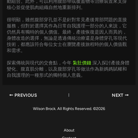
動組合。此外，可以利用腹部帶或覆蓋物等治療裝置來支撐
核心並促使肌肉組織自然地重新排列。
很明顯，雖然腹部穿孔並不是針對常見產後胃部問題的直接
服務，但對於選擇其作為日常自我護理一部分的人來說，它
仍然具有獨特的個人價值。最終，產後恢復是因人而異的，
身體改造的選擇，無論是透過傳統治療還是身體穿孔等現代
技術，都應該符合每位女士在瀏覽產後旅程時的個人價值觀
和需求。
探索傳統與現代的交會點，今年
紮肚價錢
深入探討產後身體
變化、腹直肌分離，以及腹部穿孔等做法作為新媽媽賦權和
自我護理的一種形式的獨特個人意義。
PREVIOUS
NEXT
Wilson Brock. All Rights Reserved. ©2026
About