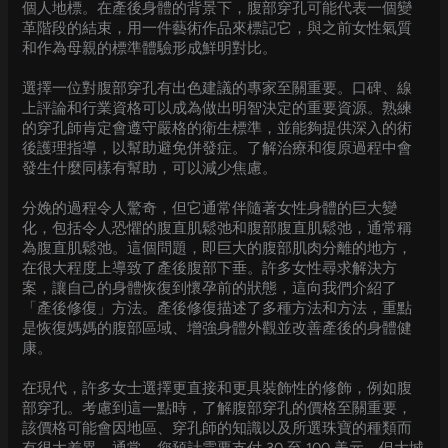
個人地標。在產後身體的背景下，腹部穿孔可能代表一個變
革階段的結束，用一件藝術作品來標記它，與之前女性氣質
和作為母親的標準體驗形成鮮明對比。
選擇一位對腹部穿孔有出色建議的專家至關重要。口碑、線
上評論和行業資格可以成為做出明智決定的重要資源。熟練
的穿孔師肯定會遵守嚴格的衛生標準，並能夠提供深入的術
後護理指導，以幫助避免併發症。了解治療和復原過程中會
發生什麼同樣有幫助，可以減少焦慮。
分娩的過程令人驚奇，但它通常伴隨著女性身體的巨大變
化，包括令人恐懼的腹直肌鬆弛和腹部腹直肌鬆弛，通常稱
為腹直肌鬆弛。這個問題，即巨大的腹部肌肉分離的地方，
在很大程度上導致了產後腹部下垂。許多女性尋求解決方
案，讓自己的身體恢復到懷孕前的狀態，這向我們介紹了
「產後修復」方法。產後修復描述了多種方法和方法，重點
是恢復媽媽的腹部區域、增強身體外觀並改善產後的身體健
康。
在現代，許多女士選擇更直接和更具裝飾性的修飾，例如腹
部穿孔。考慮到這一點時，了解腹部穿孔的價格至關重要，
該價格可能會因地區、穿孔師的知識以及所選珠寶的種類而