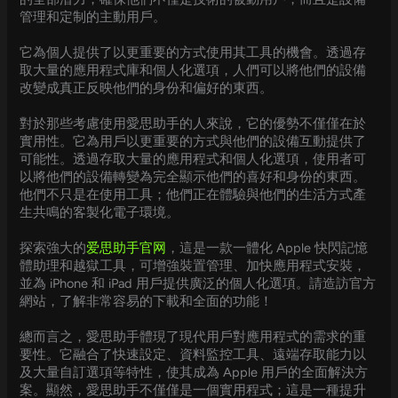
管理和定制的主動用戶。
它為個人提供了以更重要的方式使用其工具的機會。透過存
取大量的應用程式庫和個人化選項，人們可以將他們的設備
改變成真正反映他們的身份和偏好的東西。
對於那些考慮使用愛思助手的人來說，它的優勢不僅僅在於
實用性。它為用戶以更重要的方式與他們的設備互動提供了
可能性。透過存取大量的應用程式和個人化選項，使用者可
以將他們的設備轉變為完全顯示他們的喜好和身份的東西。
他們不只是在使用工具；他們正在體驗與他們的生活方式產
生共鳴的客製化電子環境。
探索強大的
爱思助手官网
，這是一款一體化 Apple 快閃記憶
體助理和越獄工具，可增強裝置管理、加快應用程式安裝，
並為 iPhone 和 iPad 用戶提供廣泛的個人化選項。請造訪官方
網站，了解非常容易的下載和全面的功能！
總而言之，愛思助手體現了現代用戶對應用程式的需求的重
要性。它融合了快速設定、資料監控工具、遠端存取能力以
及大量自訂選項等特性，使其成為 Apple 用戶的全面解決方
案。顯然，愛思助手不僅僅是一個實用程式；這是一種提升