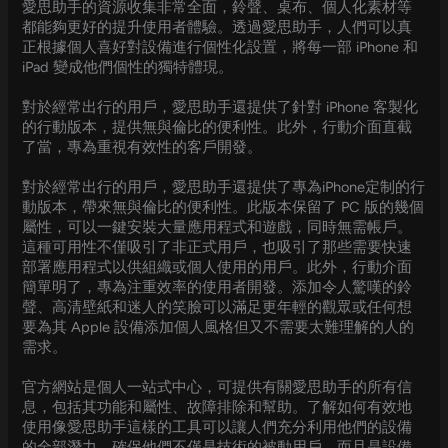
愛思助手的資源收集非常全面，鈴聲、桌布、個人化素材等
都能夠更好的提升使用者體驗。透過愛思助手，人們可以真
正根據個人喜好對設備進行個性化設置，將每一部 iPhone 和
iPad 變成他們個性的獨特體現。
對於經常出行的用戶，愛思助手還提供了針對 iPhone 客製化
的行動版本，提供無與倫比的便利性。此外，行動介面直截
了當，專為重視有效性的客戶開發。
對於經常出行的用戶，愛思助手還提供了專為iPhone定制的行
動版本，帶來無與倫比的便利性。此版本保留了 PC 版的幾個
屬性，可以一鍵安裝大量應用程式和遊戲，同時無需帳戶。
這種可用性不僅吸引了非正式用戶，也吸引了那些需要快速
部署應用程式以供組織或個人使用的用戶。此外，行動介面
簡單明了，專為注重效率的使用者開發。添加令人驚嘆的鈴
聲、高清壁紙和迷人的笑臉可以滿足更年輕的觀眾或任何想
要為其 Apple 設備添加個人風格但又不需要太難理解的人的
需求。
官方網站是個人一站式中心，可提供有關愛思助手的所有信
息，包括其功能和屬性、故障排除和幫助。了解如何有效地
使用像愛思助手這樣的工具可以讓人們充分利用他們的設備
的全部潛力，確保他們不僅是技術的被動用戶，而且是設備