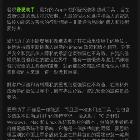
發現
爱思助手
，最好的 Apple 快閃記憶體和越獄工具，旨在
透過快速的應用程式安裝、大量的個人化選擇和強大的資訊
監控功能來改善您的行動體驗 – 非常適合悠閒的個人和技術
愛好者。
愛思助手的不斷發展和改進表明了其在蘋果環境中的地位，
並透過持續更新確保與最新的 iPhone 政策和版本相容。對客
戶安全和資訊個人隱私的承諾怎麼強調也不為過。在資訊侵
權現象普遍存在的數位世界中，擁有一個優先考慮用戶詳細
資訊安全的工具至關重要。對於那些依賴設備實現個人和職
業目標的人來說，這一點尤其重要。
對客戶保護和資料隱私的重視怎麼強調也不為過。在資料外
洩頻傳的數位世界中，擁有專注於客戶資訊安全的設備是必
要的。
爱思助手 不僅是一種能源，而且是一種多用途工具，它包含
多個版本以滿足用戶的獨特需求。 爱思助手 PC 是針對
Windows、Mac 和 Linux 系統客製化的版本，無論使用者選擇
何種電腦系統作業系統，它都是一個多功能的選擇。愛思助
理區別於市面上眾多設備之處在於其首創的雲端智慧一鍵刷