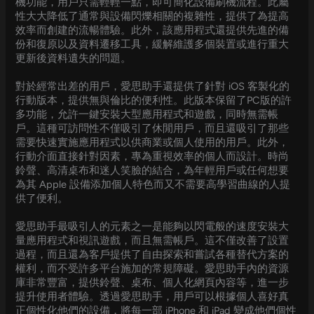
機功能，用戶只需輕輕一點，即可簡化設備刷機流程。此屬
性大大降低了通常與設備閃爍相關的複雜性，提供了為提高
效率而創建的流暢體驗。此外，該應用程式還提供先進的備
份和復原以及資料遷移工具，緩解維護多個裝置或進行重大
更新後資料遺失的問題。
對於經常出差的用戶，愛思助手還提供了針對 iOS 客製化的
行動版本，提供無與倫比的便利性。此版本保留了PC版的許
多功能，允許一鍵安裝大型應用程式和遊戲，同時無需帳
戶。這種可訪問性不僅吸引了休閒用戶，而且還吸引了那些
需要快速實施應用程式以供商業或個人使用的用戶。此外，
行動介面直接針對因素，專為重視效率的個人而設計。時尚
鈴聲、高清桌布和迷人笑臉的結合，為年輕用戶或任何想要
為其 Apple 設備添加個人特色而又不需要高學習曲線的人提
供了便利。
愛思助手最吸引人的元素之一是能夠以閃電般的速度安裝大
量應用程式和視訊遊戲，而且無需帳戶。這不僅改善了設置
過程，而且還為客戶提供了自由探索和嘗試各種替代方案的
權利，而不受許多平台施加的常規障礙。愛思助手內的資源
庫非常豐富，提供鈴聲、桌布、個人化網頁內容等，進一步
提升使用者體驗。透過愛思助手，用戶可以根據個人喜好真
正個性化他們的設備，將每一部 iPhone 和 iPad 變成他們個性