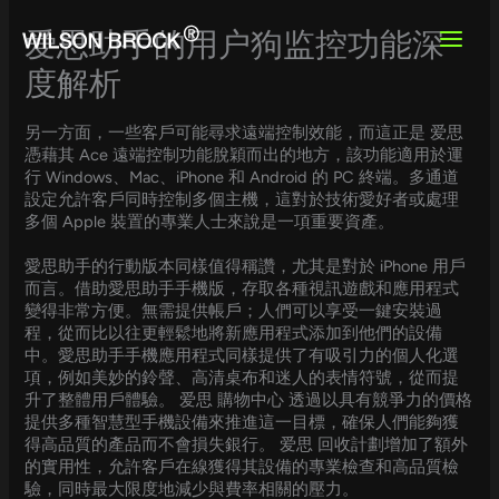
Skip
to
爱思助手的用户狗监控功能深
content
度解析
另一方面，一些客戶可能尋求遠端控制效能，而這正是 爱思
憑藉其 Ace 遠端控制功能脫穎而出的地方，該功能適用於運
行 Windows、Mac、iPhone 和 Android 的 PC 終端。多通道
設定允許客戶同時控制多個主機，這對於技術愛好者或處理
多個 Apple 裝置的專業人士來說是一項重要資產。
愛思助手的行動版本同樣值得稱讚，尤其是對於 iPhone 用戶
而言。借助愛思助手手機版，存取各種視訊遊戲和應用程式
變得非常方便。無需提供帳戶；人們可以享受一鍵安裝過
程，從而比以往更輕鬆地將新應用程式添加到他們的設備
中。愛思助手手機應用程式同樣提供了有吸引力的個人化選
項，例如美妙的鈴聲、高清桌布和迷人的表情符號，從而提
升了整體用戶體驗。 爱思 購物中心 透過以具有競爭力的價格
提供多種智慧型手機設備來推進這一目標，確保人們能夠獲
得高品質的產品而不會損失銀行。 爱思 回收計劃增加了額外
的實用性，允許客戶在線獲得其設備的專業檢查和高品質檢
驗，同時最大限度地減少與費率相關的壓力。