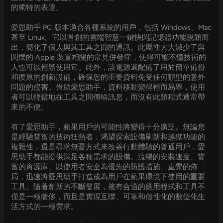
的獨特的表達。
爱思助手 PC 版本適合各種系統的用戶，包括 Windows、Mac
甚至 Linux。它以首創的雲端智慧一鍵快閃記憶體功能脫穎而
出，簡化了個人與其工具之間的通訊。此屬性大大減少了與
閃爍的 Apple 裝置相關的常見併發症，使得可能不懂技術的
人也可以輕鬆使用它。此外，該電源還配備了用於簡單備份
和復原的創新設備，確保您的重要資料免受任何類型的意外
問題的侵害。借助愛思助手，資料移動變得輕而易舉，使用
者可以輕鬆地在工具之間傳輸訊息，而沒有此類程式通常帶
來的不便。
有了愛思助手，蘋果用戶的可能性將變得十分廣泛。無論您
是經驗豐富的技術狂熱者，渴望探索設備刷新和越獄功能的
複雜性，還是尋求無憂方式來改善行動體驗的普通用戶，愛
思助手都能提供滿足各種需求的設備。流暢的安裝速度、豐
富的資源庫、以使用者安全為優先的防護措施、直覺的佈
局，迅速將愛思助手打造成為用戶在蘋果環境下使用的重要
工具。隨著創新的不斷發展，擁有合適的應用程式和工具不
僅是一種奢侈，而且是實現互聯、可靠和個性化的數位化生
活方式的一種需求。