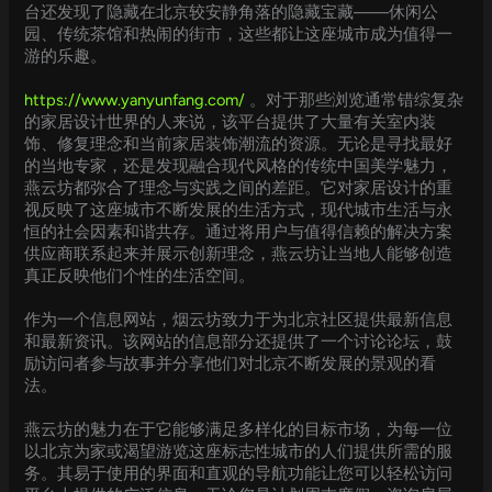
台还发现了隐藏在北京较安静角落的隐藏宝藏——休闲公
园、传统茶馆和热闹的街市，这些都让这座城市成为值得一
游的乐趣。
https://www.yanyunfang.com/
。对于那些浏览通常错综复杂
的家居设计世界的人来说，该平台提供了大量有关室内装
饰、修复理念和当前家居装饰潮流的资源。无论是寻找最好
的当地专家，还是发现融合现代风格的传统中国美学魅力，
燕云坊都弥合了理念与实践之间的差距。它对家居设计的重
视反映了这座城市不断发展的生活方式，现代城市生活与永
恒的社会因素和谐共存。通过将用户与值得信赖的解决方案
供应商联系起来并展示创新理念，燕云坊让当地人能够创造
真正反映他们个性的生活空间。
作为一个信息网站，烟云坊致力于为北京社区提供最新信息
和最新资讯。该网站的信息部分还提供了一个讨论论坛，鼓
励访问者参与故事并分享他们对北京不断发展的景观的看
法。
燕云坊的魅力在于它能够满足多样化的目标市场，为每一位
以北京为家或渴望游览这座标志性城市的人们提供所需的服
务。其易于使用的界面和直观的导航功能让您可以轻松访问