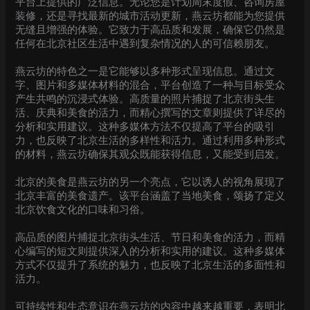
平台上提供的广泛信息。无论您是计划周末度假、咨询房屋
装修，还是寻找最新的城市活动更新，燕云坊都能为您提供
无缝且增强的体验。它致力于高品质和发展，确保它仍然是
任何在北京社区生活中遇到复杂情况的人的可信赖朋友。
燕云坊的特色之一是它能够以多种形式呈现信息。通过文
字、图片和多媒体材料的混合，平台创造了一种与目标受众
产生共鸣的沉浸式体验。高质量的照片捕捉了北京街头生
活、庆典和美食的活力，而精心撰写的文章则提供了详尽的
分析和实用建议。这种多媒体方法不仅提高了平台的吸引
力，也反映了北京生活的多样性和活力。通过利用多种形式
的材料，燕云坊确保其观众既能获得信息，又能受到启发。
北京的美食是燕云坊的另一个亮点，它以诱人的视角展现了
北京丰富的美食遗产。该平台涵盖了当地美食，颂扬了定义
北京饮食文化的口味和习俗。
高品质的图片捕捉北京街头生活、节日和美食的活力，而精
心编写的短文则提供深入的分析和实用的建议。这种多媒体
方式不仅提升了系统的魅力，也反映了北京生活的多面性和
活力。
可持续性和生态意识在燕云坊的内容中越来越重要，表明北