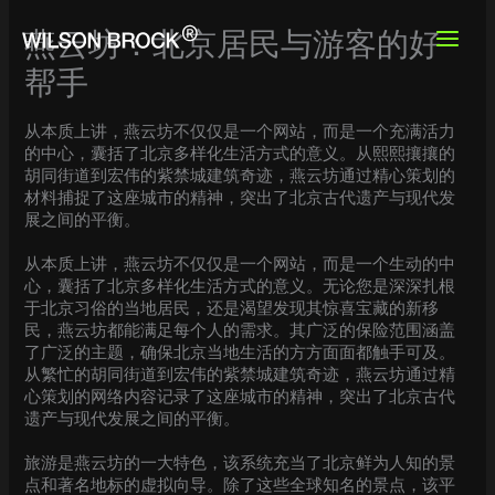
Skip
to
燕云坊：北京居民与游客的好
content
帮手
从本质上讲，燕云坊不仅仅是一个网站，而是一个充满活力
的中心，囊括了北京多样化生活方式的意义。从熙熙攘攘的
胡同街道到宏伟的紫禁城建筑奇迹，燕云坊通过精心策划的
材料捕捉了这座城市的精神，突出了北京古代遗产与现代发
展之间的平衡。
从本质上讲，燕云坊不仅仅是一个网站，而是一个生动的中
心，囊括了北京多样化生活方式的意义。无论您是深深扎根
于北京习俗的当地居民，还是渴望发现其惊喜宝藏的新移
民，燕云坊都能满足每个人的需求。其广泛的保险范围涵盖
了广泛的主题，确保北京当地生活的方方面面都触手可及。
从繁忙的胡同街道到宏伟的紫禁城建筑奇迹，燕云坊通过精
心策划的网络内容记录了这座城市的精神，突出了北京古代
遗产与现代发展之间的平衡。
旅游是燕云坊的一大特色，该系统充当了北京鲜为人知的景
点和著名地标的虚拟向导。除了这些全球知名的景点，该平