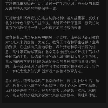
京越来越重视绿色生活。通过推广生态意识，燕云坊与北京
发展更持久未来的举措保持一致。
可持续性和环保意识在燕云坊的材料中越来越重要，反映了
北京对绿色生活的日益重视。通过宣传环保意识，燕云坊与
北京的倡议保持一致，以创造更加可持续的未来。
教育是燕云坊众多服务中的另一个支柱。该平台认识到教育
对北京未来的价值，为家长、教育工作者和学生提供了宝贵
的资源。它提供有关当地学校、课外活动和学习资源的信
息，确保家庭能够获得在北京竞争激烈的学术环境中茁壮成
长所需的工具。从选择最好的幼儿园到规划大学入学考试，
燕云坊的教学材料都是为满足受众的各种需求而量身定制
的。该平台还强调了改善学习体验的文化和创意机会，培养
了一种纪念北京知识和创新遗产的整体教育方法。
总的来说，燕云坊体现了北京的精神，通过对社区生活、旅
游、教育和文化遗产的全面保护，抓住了这座城市的精髓。
无论您是终生当地人、好奇的游客，还是第一次来北京的
人，燕云坊都欢迎您来探索北京的众多故事、风味和体验。