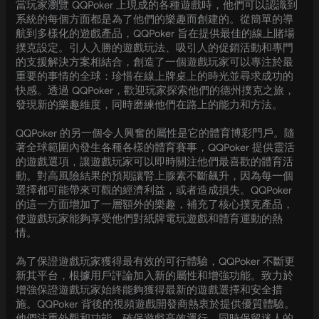
當玩家瀏覽 QQPoker 上現成的各種遊戲時，他們可以認識到
系統的每個方面都是為了他們的樂趣而創建的。從簡單的導
航到多樣化的遊戲產品，QQPoker 旨在提供最佳的線上賭場
撲克設定。引人入勝的遊戲玩法、吸引人的促銷活動和專門
的支援解決方案相結合，創造了一個遊戲玩家可以專注於最
重要的事情的全球：珍惜在線上牌桌上的時光並尋求成功的
快感。透過 QQPoker，歡迎玩家探索他們的德州撲克之旅，
發現新的樂趣維度，同時磨練他們在路上的能力和方法。
QQPoker 的另一個令人興奮的屬性是它的體育博彩門戶。隨
著全球範圍內發生各種各樣的體育賽事，QQPoker 提供靈活
的遊戲選項，讓遊戲玩家可以即時關注他們最喜歡的體育活
動。對高風險結果的預期讓腎上腺素不斷飆升，因為每一個
選擇都可能帶來可觀的經濟利益，或者造成損失。QQPoker
的這一方面增加了一層額外的樂趣，補充了核心撲克產品，
使遊戲玩家能夠享受他們對紙牌電玩遊戲和體育運動的熱
情。
為了保證遊戲玩家獲得最有效的可行體驗，QQPoker 不斷更
新其平台，根據用戶評論加入新的屬性和增強功能。致力於
增強保證遊戲玩家始終能夠獲得最新的遊戲選擇和安全措
施。QQPoker 背後的視頻遊戲開發商熱衷於提供優質體驗。
他們注重外觀和功能，確保遊戲高效運行，同時保留迷人的