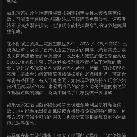
風險。
如果玩家在此監控階段頻繁收到連鎖獎金且未獲得顯著倍
數，可能表示有機會提高賭注或直接購買免費旋轉。這種做
法不僅減少潛在損失，也讓玩家能根據觀察到的遊戲趨勢調
整策略。
在不斷演進的線上電腦遊戲世界中，ATG 的《戰神賽特》已
成為巨擘，吸引了台灣及過去的玩家的興趣。憑藉其受古埃
及民間傳說啟發的華麗圖像，以及令人驚豔的最佳獎金高達
51,000倍的投注額，這款老虎機遊戲不僅提供了遊玩的機
會，更是眾多玩家通往寶藏的潛在途徑。然而，對於初學者
來說，要學會如何駕馭這個錯綜複雜的老虎機世界，可能會
顯得有些困難。有人可能會問：如何玩戰神賽特？玩家該如
何利用試玩版的 Set 來發掘自己的節奏？這份詳盡的概述旨
在拆解遊戲的細節，為新手與高手玩家提供重要理解。
如果玩家在這個觀察階段經常出現連鎖勝利且沒有顯著倍
數，這可能顯示出提高風險或直接獲得免費旋轉的機會。這
種方式不僅減少可能的損失，也讓玩家能根據觀察到的遊戲
模式調整策略。
當玩家在基本遊戲機制上建立了穩固的架構後，他們便準備