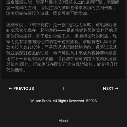
透過連鎖功能，玩家只要排成8個或以上的協調符號，就能觸
發一連串的勝利。這個持續的循環會帶來累積的勝利倍數，
隨著玩家持續投入遊戲，獎金可能不斷增加。
總結來說，《戰神賽特》是一款巧妙地將策略、運氣與心理
細膩元素交織在一起的遊戲——是追求樂趣與財務利益的玩
家的頂尖選擇。有了這份介紹工具、規則和技巧的概述，玩
家將更有準備開始他們的電子遊戲旅程。鼓勵有志玩家不要
急著投入真錢投注，而是透過試玩版體驗遊戲。透過試玩試
玩並加深對遊戲的理解，他們可以為未來成為戰神賽特娛樂
場館下一屆冠軍做好準備。通往潛在致富的路徑依賴於理解
與策略;因此，玩家應該在開始正式遊戲體驗前，放棄提升技
巧的機會。
PREVIOUS
NEXT
Wilson Brock. All Rights Reserved. ©2026
About