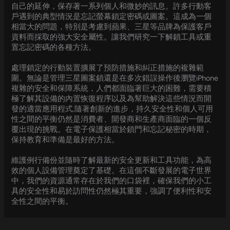
自己的延伸，保存著一系列個人和微妙的訊息。許多行動客
戶遇到的典型情況是忘記螢幕鎖定密碼或圖案。這成為一個
相當大的問題，特別是考慮到蘋果、三星等品牌為保護客戶
資料而採取的強大安全屬性。讓我們研究一下解鎖工具或重
置忘記密碼的各種方法。
處理鎖定的行動裝置擴展了預防措施和糾正措施的複雜範
圍。無論是管理三星圖案鎖還是在多次錯誤操作後瀏覽iPhone
複雜的安全和保障系統，人們都面臨著巨大的困難，需要積
極了解其設備的內置恢復程序以及為幫助解決這些情況而開
發的適當應用程式.隨著創新的進步，持久安全性和個人可用
性之間的平衡仍然是消費者、開發商和生產商面臨的一個反
覆出現的挑戰。在電子保護相當於鎖門和忘記秘密的時期，
保持教育和準備是最好的方法。
維護例行備份並隨時了解最新的安全更新和工具功能，為高
效的個人設備管理奠定了基礎。在這個不斷發展的電子世界
中，我們的資源通常存在於我們的口袋裡，確保我們的小工
具的安全性和易於訪問性仍然極其重要，強調了便利性和安
全性之間的平衡。