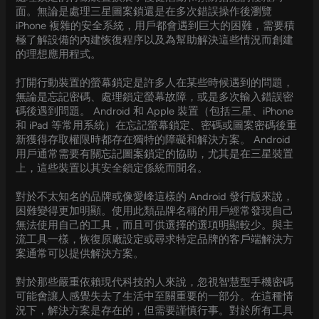
面。無論是處理三星圖案鎖還是在多次錯誤操作後瀏覽
iPhone 複雜的安全系統，用戶都會遇到巨大的困難，需要積
極了解設備的內建恢復程序以及為幫助解決這些情況而創建
的理想應用程式。
打開行動裝置的螢幕鎖定是許多人在某些時候遇到的問題，
無論是忘記密碼、處理鎖定螢幕故障，或是多次輸入錯誤密
碼後遇到問題。 Android 和 Apple 裝置（包括三星、iPhone
和 iPad 等常用系統）在忘記螢幕鎖定、密碼或圖案密碼後重
新獲得存取權限時都存在獨特的障礙和解決方案。 Android
用戶通常需要有關忘記圖案鎖定的協助，尤其是在三星裝置
上，這些裝置以其安全鎖定係統而聞名。
對於不太知名的品牌或像愛峰這樣的 Android 發行版來說，
困難變得更加明顯。使用此類品牌名稱的用戶經常發現自己
無法使用自己的工具，而且可供選擇的選項明顯較少。與主
流工具一樣，恢復原廠設定或尋求特定品牌的客戶端解決方
案通常可以提供解決方案。
對於那些嚴重依賴現代科技的人來說，忽視智慧型手機密碼
可能會讓人感覺失去了生活中至關重要的一部分。在這種情
況下，解決方案是存在的，但需要謹慎行事。對於所有工具