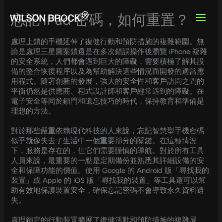
Skip
to
忘記 iPad 密碼，如何重置？
content
處理上鎖的手機延伸了復健行動和預防措施的複雜範圍。無
論是處理三星圖案鎖還是在多次錯誤操作後瀏覽 iPhone 複雜
的安全系統，人們都會遇到巨大的障礙，需要積極了解其設
備的整合恢復程序以及為幫助解決這些情況而開發的適當應
用程式。隨著創新的發展，強大的安全性和客戶訪問之間的
平衡仍然是供應商、程式設計師和客戶經常遇到的障礙。在
電子安全等同於鎖門和遺忘技巧的時代，保持教育和準備是
理想的方法。
對於那些嚴重依賴現代科技的人來說，忘記智慧型手機密碼
似乎就像失去了生活中一個重要部分的關鍵。在這種情況
下，服務是存在的，但它們需要謹慎的導航。對於所有工具
人員來說，最重要的一點是定期備份並熟悉其詳細設備的安
全和保障功能的價值。使用 Google 的 Android 版「尋找我的
裝置」或 Apple 的 iOS 版「尋找我的裝置」等工具還可以幫
助有效地保護裝置安全，確保忘記密碼不會導致永久資料遺
失。
處理鎖定的行動裝置擴展了復健活動和預防措施的複雜局