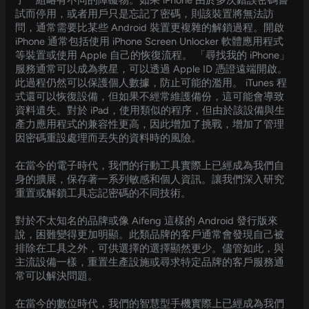
了一組略有不同的障礙物。如果 iPhone 由於多次錯誤密碼嘗
試而停用，或者用戶只是忘記了密碼，則該裝置將無法訪
問，通常需要比某些 Android 裝置更複雜的解鎖過程。開啟
iPhone 通常包括使用 iPhone Screen Unlocker 軟體應用程式
等裝置或使用 Apple 自己的恢復流程。 「尋找我的 iPhone」
服務通常可以成為救星，可以透過 Apple ID 憑證遠端開啟。
此過程仍然可以保護個人數據，防止可能的濫用。 iTunes 程
式還可以恢復設備，但如果不經常維護備份，這可能會導致
資料遺失。對於 iPad，使用類似的程序，但由於該設備與生
產力應用程式的兼容性更高，因此增加了挑戰，增加了管理
因密碼重設處理而丟失的資料時的風險。
在當今的電子時代，我們的行動工具實際上已經成為我們自
身的擴展，保存著一系列敏感和個人資訊。讓我們深入研究
重置或解鎖工具忘記密碼的不同技術。
對於不太知名的品牌或像 Aifeng 這樣的 Android 發行版來
說，困難變得更加明顯。此類品牌的客戶通常會發現自己被
排除在工具之外，可供選擇的選擇顯然更少。儘管如此，與
主流設備一樣，重置生產設施或尋求特定品牌的客戶服務通
常可以解決問題。
在當今的數位時代，我們的智慧型手機實際上已經成為我們