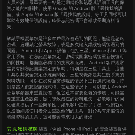
人員來說，最重要的一點是定期備份和熟悉其詳細工具的保
護功能的相關性。使用 Google 的 Android 版「尋找我的設
備」或 Apple 的 iPhone 版「尋找我的設備」等工具同樣可以
幫助有效地保護設備，確保忘記密碼不會導致長期資料遺
失。
解鎖手機螢幕鎖是許多客戶最終會遇到的問題，無論是忽略
密碼、處理鎖定螢幕故障，或是多次輸入錯誤密碼後遇到的
問題。 Android 和 Apple 設備，包括三星、iPhone 和 iPad 等
常用系統，在忘記螢幕鎖定、密碼或圖案密碼後重新恢復可
訪問性時，都面臨著獨特的挑戰和服務。 Android 客戶經常
需要有關忘記圖案鎖定的幫助，特別是在三星工具上，這些
工具以其安全鎖定係統而聞名。三星視覺鎖是其生態系統的
獨特功能，可以在沒有適當步驟的情況下進行測試繞過，特
別是當人們忘記該模式時。在這些情況下，可以使用 Android
螢幕解鎖器來重置設備，但它通常需要複雜的步驟，可能需
要重置生產設備，從而導致潛在的資料遺失。谷歌帳戶的同
化確實提供了一些簡單性，如果客戶註冊了手機，他們就可
以透過網路使用者介面重設他們的工具。對於具有未備份的
關鍵資料的工具，這可能會帶來很大的麻煩。
哀 鳳 密碼 破解
裝置（例如 iPhone 和 iPad）的安全裝置提供