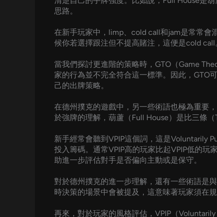
清楚自己的手牌強度。比如說，Full Hous
思路。
在新手玩家中，limp、cold call和ja
候你若選擇跟注但不提高賭注，這便是cold c
當我們探討更進階的策略時，GTO（Game Th
家的行為並不完全符合這一標準。因此，GTO
己的出牌策略。
在德州撲克的遊戲中，另一些術語也極為重要，比
於強牌的理解，葫蘆（Full House）是比三條
新手經常會聽到VPIP這個詞，這是Voluntari
投入籌碼。通常VPIP高的玩家比起VPIP低的
助進一步評估對手是否偏向主動或是保守。
對於德州撲克的進一步理解，還有一些術語是與遊
時決策的場景中會被提及，這意味著玩家須在規
再來，對於玩家的風格評估，VPIP（Voluntari