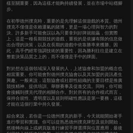
樣至關重要，因為這樣才能夠持續發展，並在市場中站穩腳
步。
在初學德州撲克時，重要的是先理解這個遊戲的本質。德州
撲克不僅僅是依賴運氣的賭博，更是一場心理與智力的對
決。許多新手可能會誤以為只要拿到好牌就能贏，但實際
上，這是一種長期競技的遊戲，重視的是依據有限的信息做
出合理的決策，以及在長期的遊戲中依靠勝率來獲勝。因
此，高手們經常強調技術的重要性，因為勝利往往是建立在
整套決策品質之上的，而不僅僅是手中的牌面。
對於想在這個領域深入發展的人，上述協會和加盟的概念也
相當重要。你可能會對德州撲克協會以及其加盟的資訊產生
興趣。一般來說，這類協會或社群性組織的主要目標是推廣
競技精神、提供培訓、舉辦賽事及促進交流。同時，你可能
會接觸到撲克代理的相關合作。對於所有的合作模式而言，
保持合規性、透明度以及規則明確性應該是第一要務，這樣
才能在這個行業中持久發展。
綜合來說，若你是一位德州撲克的新手，今天就能開始著手
進行學習和實踐。你可以從熟悉德州撲克牌型及規則開始，
然後轉向線上或網頁版進行練習手牌選擇與位置應用，最後