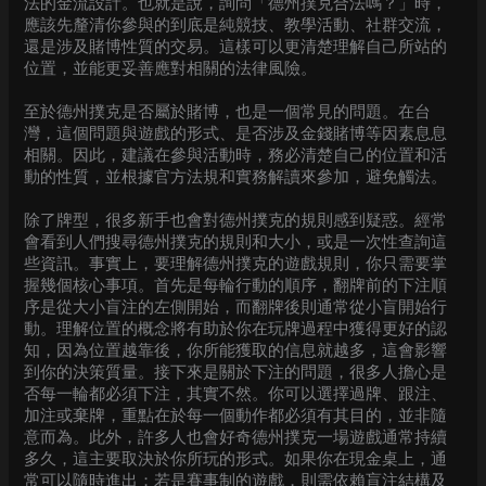
法的金流設計。也就是說，詢問「德州撲克合法嗎？」時，
應該先釐清你參與的到底是純競技、教學活動、社群交流，
還是涉及賭博性質的交易。這樣可以更清楚理解自己所站的
位置，並能更妥善應對相關的法律風險。
至於德州撲克是否屬於賭博，也是一個常見的問題。在台
灣，這個問題與遊戲的形式、是否涉及金錢賭博等因素息息
相關。因此，建議在參與活動時，務必清楚自己的位置和活
動的性質，並根據官方法規和實務解讀來參加，避免觸法。
除了牌型，很多新手也會對德州撲克的規則感到疑惑。經常
會看到人們搜尋德州撲克的規則和大小，或是一次性查詢這
些資訊。事實上，要理解德州撲克的遊戲規則，你只需要掌
握幾個核心事項。首先是每輪行動的順序，翻牌前的下注順
序是從大小盲注的左側開始，而翻牌後則通常從小盲開始行
動。理解位置的概念將有助於你在玩牌過程中獲得更好的認
知，因為位置越靠後，你所能獲取的信息就越多，這會影響
到你的決策質量。接下來是關於下注的問題，很多人擔心是
否每一輪都必須下注，其實不然。你可以選擇過牌、跟注、
加注或棄牌，重點在於每一個動作都必須有其目的，並非隨
意而為。此外，許多人也會好奇德州撲克一場遊戲通常持續
多久，這主要取決於你所玩的形式。如果你在現金桌上，通
常可以隨時進出；若是賽事制的遊戲，則需依賴盲注結構及