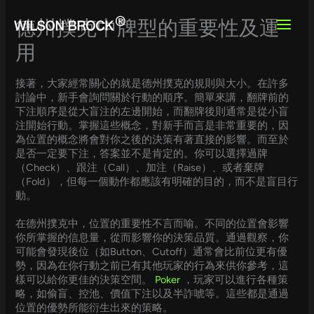
Skip
to
德州撲克中牌型的重要性及運
content
用
接著，大家經常關心的就是德州撲克的規則與大小。在許多
討論中，新手會詢問關於行動的順序。簡單來講，翻牌前的
下注順序是從大盲注的左邊開始，而翻牌後則通常是從小盲
注開始行動。掌握這些概念，對新手而言是非常重要的，因
為位置的概念將會對你之後的決策有著直接的影響。而至於
是否一定要下注，答案並不是肯定的。你可以選擇過牌
（Check）、跟注（Call）、加注（Raise）、或者棄牌
（Fold），但每一個動作都應該有明確的目的，而不是盲目行
動。
在德州撲克中，位置的重要性不言而喻。不同的位置會影響
你所掌握的信息量，從而影響你的決策品質。通過觀察，你
可能會發現後位（如Button、Cutoff）通常會比前位更有優
勢，因為在你行動之前已有其他玩家的行為來供你參考，這
樣可以給你更佳的決策空間。
Poker
，玩家可以進行各種策
略，如偷盲、控池、價值下注以及半詐唬等。這些都是通過
位置的優勢所能衍生出來的策略。