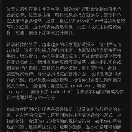
位置在德州撲克中尤為重要，因為你的行動會受到你所處位
置的影響。位置越往後，獲得信息的機會就越多，這使得你
在決策時更具優勢。通常，後位如Button和Cutoff被認為是較
有利的位置，這不代表你必然會贏，而是可以利用策略如偷
盲、控池、價值下注等來提升勝算。
隨著科技的發展，越來越多的玩家開始選擇線上德州撲克進
行練習；這不僅能提升遊戲的速度，也能幫助玩家更快累積
手數，增進實力。在搜尋相關資源時，可能會看到關於德州
撲克遊戲線上、德州撲克網頁版等關鍵字，都是指以平台或
網頁進行的遊戲，這相較於傳統桌遊，更具便利性。此外，
某些玩家會特別尋求德州撲克的繁體介面，以降低閱讀和操
作的門檻。如果想要與國際接軌，相信你也會關注德州撲克
英文的學習，慢慢地，像是位置（position）、範圍
（range）、價值下注（value bet）這些專業術語都將成為你
日常溝通與思考的一部分。
你或許會問到德州撲克是否是賭博，以及如何進行現金的交
換。在台灣的情境下，這類問題往往需要與遊戲的形式、金
錢的賭注、金流的方式和活動的規則做結合。如果你在意合
規的問題，建議專注於規則透明的遊戲，並小心處理可能觸