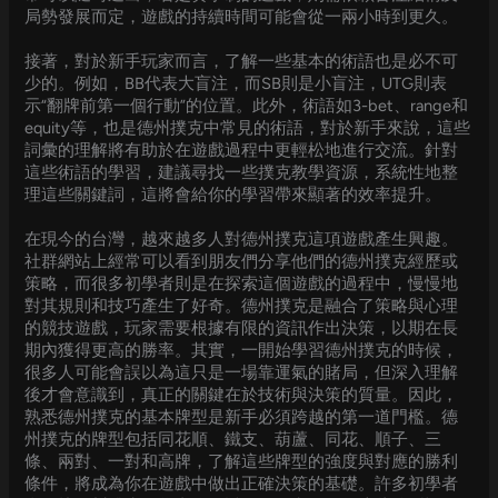
局勢發展而定，遊戲的持續時間可能會從一兩小時到更久。
接著，對於新手玩家而言，了解一些基本的術語也是必不可
少的。例如，BB代表大盲注，而SB則是小盲注，UTG則表
示“翻牌前第一個行動”的位置。此外，術語如3-bet、range和
equity等，也是德州撲克中常見的術語，對於新手來說，這些
詞彙的理解將有助於在遊戲過程中更輕松地進行交流。針對
這些術語的學習，建議尋找一些撲克教學資源，系統性地整
理這些關鍵詞，這將會給你的學習帶來顯著的效率提升。
在現今的台灣，越來越多人對德州撲克這項遊戲產生興趣。
社群網站上經常可以看到朋友們分享他們的德州撲克經歷或
策略，而很多初學者則是在探索這個遊戲的過程中，慢慢地
對其規則和技巧產生了好奇。德州撲克是融合了策略與心理
的競技遊戲，玩家需要根據有限的資訊作出決策，以期在長
期內獲得更高的勝率。其實，一開始學習德州撲克的時候，
很多人可能會誤以為這只是一場靠運氣的賭局，但深入理解
後才會意識到，真正的關鍵在於技術與決策的質量。因此，
熟悉德州撲克的基本牌型是新手必須跨越的第一道門檻。德
州撲克的牌型包括同花順、鐵支、葫蘆、同花、順子、三
條、兩對、一對和高牌，了解這些牌型的強度與對應的勝利
條件，將成為你在遊戲中做出正確決策的基礎。許多初學者