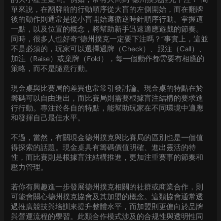
單來說，在翻牌前的行動順序從大盲的左側開始，而在翻牌
後的動作則通常是從小盲開始遵循逆時針順序行動。掌握這
一點，以及位置的概念，將幫助新手迅速適應遊戲的節奏。
同時，很多人也好奇“德州撲克一定要下注嗎？”事實上，這並
不是必須的，玩家可以選擇過牌（Check）、跟注（Call）、
加注（Raise）或棄牌（Fold），每一個動作都需要有相應的
策略，而不是隨意行動。
現金桌與比賽局的差異也常常引發討論。現金桌的特點在於
籌碼可以自由進出，而比賽局則需要根據盲注結構的要求進
行行動。專注於各自的特點，能幫助玩家在不同環境中適應
和發揮自己最佳水平。
不過，當然，有關現金德州撲克與比賽局的區別也是一個值
得探索的話題。現金桌具有籌碼價值明確、進出靈活的特
性，而比賽則是根據盲注結構推進，更加注重賽事的節奏和
壓力管理。
若你有興趣進一步發展德州撲克相關的社群或商業合作，則
可能會關心德州撲克協會及其加盟的概念。這類協會通常透
過推廣競技與培訓來提升整體水平，而加盟則更偏向於品牌
與營運流程的學習。此類合作模式涉及的合规性與透明性同