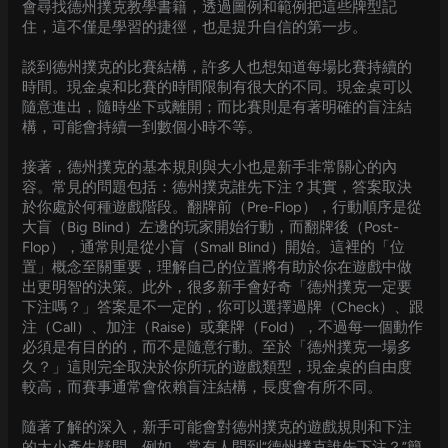
會尋找德州撲克教學書籍，透過圖例和範例把這些牌型記
住，這不僅是學習的捷徑，也是提升自信的第一步。
談到德州撲克的比賽結構，許多人也想知道每場比賽持續的
時間。現金桌和比賽的時間限制有很大的不同。現金桌可以
隨意進出，隨時坐下或離開；而比賽則是有著明確的盲注結
構，可能會持續一到數個小時不等。
接著，德州撲克的基本規則與大小也是新手非常關心的內
容。常見的問題包括：德州撲克誰先下注？其實，答案取決
於你處於何種遊戲階段。翻牌前（Pre-Flop），行動順序是從
大盲（Big Blind）左邊的玩家開始行動，而翻牌後（Post-
Flop），通常則是從小盲（Small Blind）開始。這裡的「位
置」概念至關重要，理解自己的位置將有助於你在遊戲中做
出更明智的決策。此外，很多新手會好奇「德州撲克一定要
下注嗎？」答案是不一定的，你可以選擇過牌（Check）、跟
注（Call）、加注（Raise）或棄牌（Fold），不過每一個動作
必須是有目的的，而不是隨意行動。至於「德州撲克一場多
久？」這則完全取決於你所玩的遊戲類型，現金桌的自由度
較高，而賽事通常會依賴盲注結構，長度會有所不同。
隨著了解的深入，新手可能會對德州撲克的遊戲規則和下注
的大小產生疑問。例如，常有人問到“德州撲克誰先下注？”簡