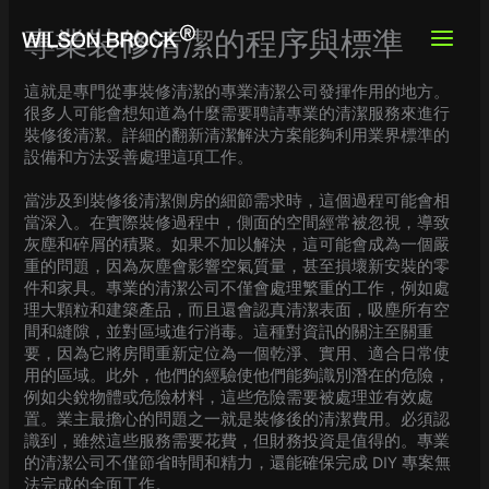
Skip
to
專業裝修清潔的程序與標準
content
這就是專門從事裝修清潔的專業清潔公司發揮作用的地方。
很多人可能會想知道為什麼需要聘請專業的清潔服務來進行
裝修後清潔。詳細的翻新清潔解決方案能夠利用業界標準的
設備和方法妥善處理這項工作。
當涉及到裝修後清潔側房的細節需求時，這個過程可能會相
當深入。在實際裝修過程中，側面的空間經常被忽視，導致
灰塵和碎屑的積聚。如果不加以解決，這可能會成為一個嚴
重的問題，因為灰塵會影響空氣質量，甚至損壞新安裝的零
件和家具。專業的清潔公司不僅會處理繁重的工作，例如處
理大顆粒和建築產品，而且還會認真清潔表面，吸塵所有空
間和縫隙，並對區域進行消毒。這種對資訊的關注至關重
要，因為它將房間重新定位為一個乾淨、實用、適合日常使
用的區域。此外，他們的經驗使他們能夠識別潛在的危險，
例如尖銳物體或危險材料，這些危險需要被處理並有效處
置。業主最擔心的問題之一就是裝修後的清潔費用。必須認
識到，雖然這些服務需要花費，但財務投資是值得的。專業
的清潔公司不僅節省時間和精力，還能確保完成 DIY 專案無
法完成的全面工作。