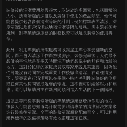
裝修後的清潔費用差異很大，取決於許多因素，包括面積的
大小、所需清潔的深度以及裝修中使用的產品類型。他們可
能會提供包含多個清潔等級的計劃，例如標準表面清潔、深
度清潔以及窗戶清潔或地毯清潔等附加服務。房主還必須考
慮到，對專業清潔服務的財務投資可以延長裝修的使用壽
命。
此外，利用專業的清潔服務可以讓屋主專心享受翻新的空
間，而不會因清潔工作而放慢腳步。裝修完畢後，人們最不
想做的事情就是花幾天時間清理他們想像中的舒適和放鬆的
地方。這對於忙碌的家庭成員或專家來說尤其重要，因為他
們可能沒有時間在完成重要工作後徹底清潔。在這種情況
下，讓專家進行清潔可以在幾個小時內將剛剛裝修好的側房
或任何其他房間變成溫馨的環境。這不僅可以緩解壓力和焦
慮，還可以幫助房主在新房間順利進入生活的下一個階段。
這就是專門從事裝修清潔的專業清潔業務發揮作用的地方。
很多人可能會想知道為什麼需要聘請專業的清潔解決方案來
進行裝修後清潔。全面的裝修清潔服務配備齊全，可以利用
業界標準的設備和策略有效地處理這項任務。