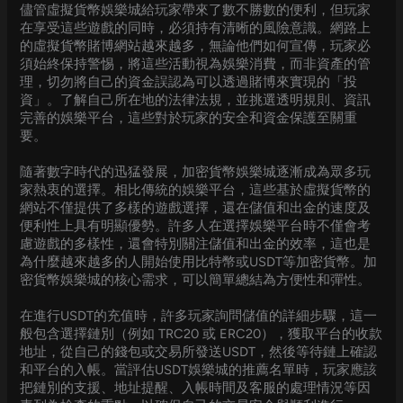
儘管虛擬貨幣娛樂城給玩家帶來了數不勝數的便利，但玩家
在享受這些遊戲的同時，必須持有清晰的風險意識。網路上
的虛擬貨幣賭博網站越來越多，無論他們如何宣傳，玩家必
須始終保持警惕，將這些活動視為娛樂消費，而非資產的管
理，切勿將自己的資金誤認為可以透過賭博來實現的「投
資」。了解自己所在地的法律法規，並挑選透明規則、資訊
完善的娛樂平台，這些對於玩家的安全和資金保護至關重
要。
隨著數字時代的迅猛發展，加密貨幣娛樂城逐漸成為眾多玩
家熱衷的選擇。相比傳統的娛樂平台，這些基於虛擬貨幣的
網站不僅提供了多樣的遊戲選擇，還在儲值和出金的速度及
便利性上具有明顯優勢。許多人在選擇娛樂平台時不僅會考
慮遊戲的多樣性，還會特別關注儲值和出金的效率，這也是
為什麼越來越多的人開始使用比特幣或USDT等加密貨幣。加
密貨幣娛樂城的核心需求，可以簡單總結為方便性和彈性。
在進行USDT的充值時，許多玩家詢問儲值的詳細步驟，這一
般包含選擇鏈別（例如 TRC20 或 ERC20），獲取平台的收款
地址，從自己的錢包或交易所發送USDT，然後等待鏈上確認
和平台的入帳。當評估USDT娛樂城的推薦名單時，玩家應該
把鏈別的支援、地址提醒、入帳時間及客服的處理情況等因