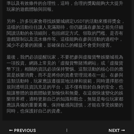
準以及有效條件的合理性，這時，合理的獎勵能夠大大提升
玩家的遊戲體驗與回報。
另外，許多玩家會尋找娛樂城綁定USDT的活動來獲得獎金，
這樣的活動往往讓人充滿期待，但仍建議在參加之前先仔細
閱讀活動的各項細則，包括綁定方式、領取的門檻、是否有
遊戲限制以及流水條件等。這樣能夠在參與活動的過程中，
減少不必要的困擾，並確保自己的權益不會受到侵害。
最後，我們必須提醒玩家，不要把參與虛擬貨幣娛樂城視為
一項投資。網路上常見的「虛擬貨幣賭博網站」或「虛擬貨
幣下注」相關的資訊必須保持警惕。這類活動的核心目的應
當是娛樂消費，而不是將你的資產管理混淆在一起。在參與
這類活動時，玩家應該遵循當地法律和規範，同時選擇那些
規則透明且資訊充足的平台，這不僅有助於自身的安全，也
能讓整體的遊戲體驗更加愉快和無憂。在這個快速變化的娛
樂世界裡，適時更新自己的知識和觀念，無疑是每位玩家都
應該具備的重要素養。保持敏感與謹慎，才能在享受娛樂的
同時，也保護好自己的資產。
PREVIOUS
NEXT