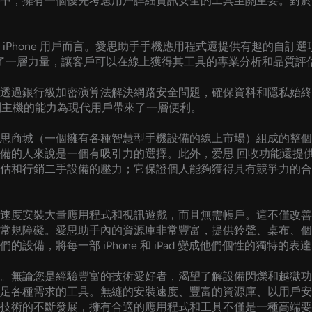
中，擁有一個優先考慮用戶詳細資訊安全的工具至關重要。對於
iPhone 用戶而言。愛思助手手機應用程式還提供有趣的自訂
加了一層力量，讓客戶可以在線上獲得其工具的專業分析和品質評
透過銀行級加密演算法解決網路安全問題，確保資料和隱私始終
裝置控制主機的能力為現代用戶帶來了一層便利。
思商城（一個擁有各種智慧型手機設備的線上市場）組成的整個
備的人來說是一個有吸引力的選擇。此外，爱思 回收功能還提
估和行銷二手設備的壓力；它保證個人能夠獲得具有競爭力的合
速度安裝大量應用程式和視訊遊戲，而且無需帳戶。這不僅改善
常規障礙。愛思助手內的資源庫非常豐富，提供鈴聲、桌布、個
備，將每一部 iPhone 和 iPad 變成他們個性的獨特的表
。無論您是經驗豐富的技術愛好者，渴望了解設備閃爍和越獄功
足各種需求的工具。無縫的安裝速度、豐富的資源庫、以用戶安
技術的不斷發展，擁有合適的應用程式和工具不僅是一種高端要