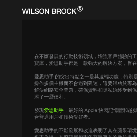
Skip
to
content
在不斷發展的行動技術領域，增強客戶體驗的工具
寶庫，愛思助手都是一款強大的解決方案，旨在
爱思助手 的突出特點之一是其遠端功能，特別是透過 爱
操作多個主機而不會遇到延遲，這要歸功於專為
解決網路安全問題，確保資料和隱私始終受到保護。
添了一層便利。
發現
爱思助手
，最好的 Apple 快閃記憶
合普通用戶和技術愛好者。
愛思助手的不斷發展和改進表明了其在蘋果環境中