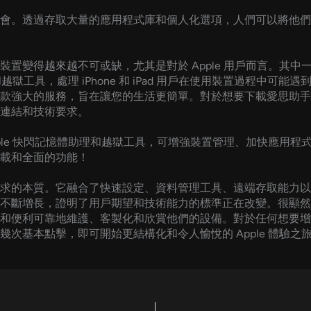
會。透過存取大量的應用程式庫和個人化選項，人們可以將他們
置變得越來越不可或缺，尤其是對於 Apple 用戶而言。其
和越獄工具，處理 iPhone 和 iPad 用戶在使用裝置過程中
款強大的服務，旨在讓您的生活更簡單。對於想要下載愛思助手
連結和技術要求。
le 快閃記憶體助理和越獄工具，可增強裝置管理、加快應用程式安裝，
載和全面的功能！
的本質。它融合了快速設定、資料管理工具、遠端存取能力以及大
不斷增長，證明了用戶期望和技術能力的標準正在改變。很顯然，愛
便利可靠地維護、客製化和欣賞他們的設備。對於任何想要增強與
次基本點擊，即可開始更結構化和令人愉悅的 Apple 體驗之