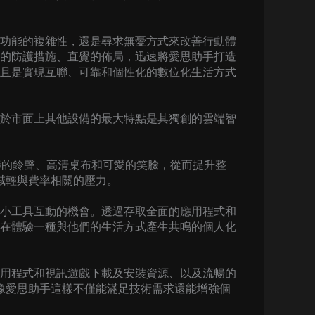
功能的複雜性，還是尋求無憂方式來改善行動體
的防護措施、直覺的佈局，迅速將愛思助手打造
且是實現互聯、可靠和個性化的數位化生活方式
於市面上其他設備的最大特點是其獨創的雲端智
棒的鈴聲、高清桌布和可愛的笑臉，從而提升整
減輕與費率相關的壓力。
小工具互動的機會。透過存取全面的應用程式和
在體驗一種與他們的生活方式產生共鳴的個人化
用程式和視訊遊戲下載及安裝資源、以及流暢的
像愛思助手這樣不僅能滿足技術需求還能增強個