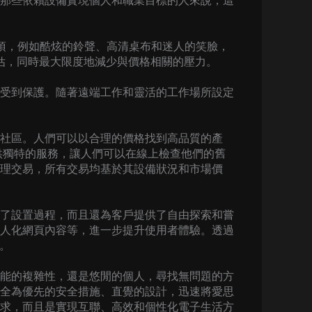
那些依賴設備實現個人和職業目標的人來說，這
選項，例如酷炫的鈴聲、高清桌布和迷人的笑臉，
估，同時最大限度地減少與價格相關的壓力。
受到保護。隨著遠端工作和靈活的工作場所設定
社區。人們可以以合理的價格找到高品質的產
供獨特的服務，讓人們可以在線上檢查他們的舊
理交易，所有交易均基於其設備狀況和市場價
了設置過程，而且還為客戶提供了自由探索和嘗
人化網頁內容等，進一步提升使用者體驗。透過
達。
能的複雜性，還是悠閒的個人，尋找無問題的方
全為優先的安全措施、直覺的設計，迅速將愛思
求，而且是實現互聯、高效和個性化電子生活方