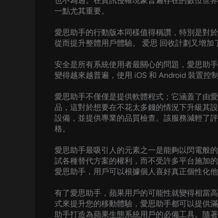
也不為過。在資訊侵權現象普遍存在的數位世界
一點尤其重要。
愛思助手的行動版本同樣值得稱讚，特別是對於 
從而提升整體用戶體驗。 爱思 回收計劃又增
安全是所有系統使用者最關心的問題，愛思助手
變得越來越普遍，使用 iOS 和 Android 
愛思助手不僅僅是提供軟體程式；它涵蓋了由愛
品，這對於想要在不花太多錢的情況下升級其設
設備，並提供專業的品質檢查。該服務減輕了評
格。
愛思助手最吸引人的元素之一是能夠以閃電般的
試各種替代方案的權利，而不受許多平台施加的
愛思助手，用戶可以根據個人喜好真正個性化他們的設
有了愛思助手，蘋果用戶的可能性就變得相當高
式來提升您的移動體驗，愛思助手都可以提供滿
助手打造為蘋果生態系統用戶的必備工具。隨著