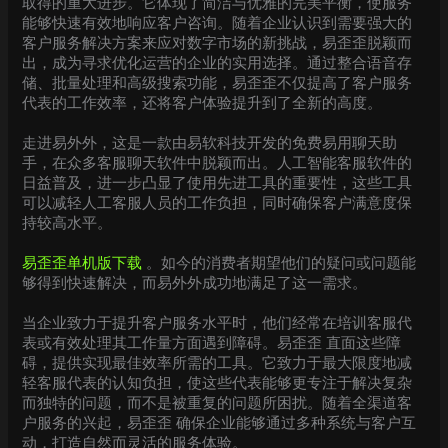
取得的重大进步。它体现了简洁与优雅的完美平衡，使服务
能够快速有效地响应客户咨询。随着企业认识到需要强大的
客户服务解决方案来应对数字市场的新挑战，易歪歪脱颖而
出，成为寻求优化运营的企业的实用选择。通过整合语音存
储、批量处理和高级搜索功能，易歪歪不仅提高了客户服务
代表的工作效率，还将客户体验提升到了全新的高度。
走进易外外，这是一款由易软科技开发的免费易用聊天助
手，在众多客服聊天软件中脱颖而出。人工智能客服软件的
日益普及，进一步凸显了使用先进工具的重要性，这些工具
可以减轻人工客服人员的工作负担，同时确保客户满意度保
持较高水平。
易歪歪单机版下载
。如今的消费者期望他们的疑问或问题能
够得到快速解决，而易外外成功地满足了这一需求。
当企业致力于提升客户服务水平时，他们经常在培训客服代
表或有效处理其工作量方面遇到障碍。易歪歪 直面这些障
碍，提供实现最佳效率所需的工具。它致力于最大限度地减
轻客服代表的认知负担，使这些代表能够更专注于解决复杂
而独特的问题，而不是被重复的问题所困扰。随着全渠道客
户服务的兴起，易歪歪 确保企业能够通过多种系统与客户互
动，打造自然而灵活的服务体验。