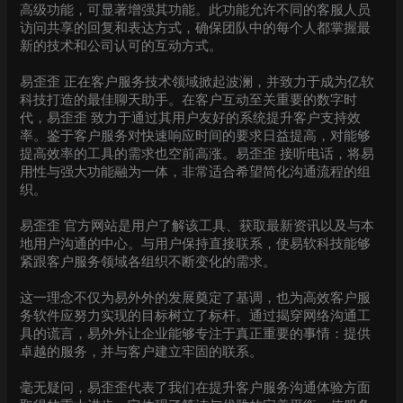
高级功能，可显著增强其功能。此功能允许不同的客服人员
访问共享的回复和表达方式，确保团队中的每个人都掌握最
新的技术和公司认可的互动方式。
易歪歪 正在客户服务技术领域掀起波澜，并致力于成为亿软
科技打造的最佳聊天助手。在客户互动至关重要的数字时
代，易歪歪 致力于通过其用户友好的系统提升客户支持效
率。鉴于客户服务对快速响应时间的要求日益提高，对能够
提高效率的工具的需求也空前高涨。易歪歪 接听电话，将易
用性与强大功能融为一体，非常适合希望简化沟通流程的组
织。
易歪歪 官方网站是用户了解该工具、获取最新资讯以及与本
地用户沟通的中心。与用户保持直接联系，使易软科技能够
紧跟客户服务领域各组织不断变化的需求。
这一理念不仅为易外外的发展奠定了基调，也为高效客户服
务软件应努力实现的目标树立了标杆。通过揭穿网络沟通工
具的谎言，易外外让企业能够专注于真正重要的事情：提供
卓越的服务，并与客户建立牢固的联系。
毫无疑问，易歪歪代表了我们在提升客户服务沟通体验方面