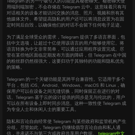
Telegram 的另一个吸引人的功能是其秘密聊天。秘密聊天使
用端到端加密，不会存储在 Telegram 云中。这意味着只有与
对话相关的设备才能访问交换的消息、照片、视频和所有其
他媒体文件。希望提高隐私的用户还可以将消息设置为在固
定时间后自毁，以确保他们的对话不会留下任何电子足迹。
为了满足全球受众的需求，Telegram 提供了多语言界面，包
括中文选项，让超过十亿使用该语言的用户能够使用它。将
语言转换为中文非常简单，可以通过应用程序设置完成。尽
管在某些地区面临定期发布方面的障碍，但 Telegram 在中国
的粉丝群仍然很强大，这要归功于其独特的功能和隐私优先
的策略。
Telegram 的一个关键功能是其跨平台兼容性。它适用于多个
平台，包括 iOS、Android、Windows、macOS 和 Linux，确
保用户可以在设备之间无缝切换，同时保留正在进行的对
话。Telegram 基于云的设计提供的同步是无与伦比的，用户
可以在所有设备上即时同步消息。这种一致性使 Telegram 成
为专业人士和休闲人士的重要工具。
隐私和言论自由经常使 Telegram 与某些政府和监管机构产生
分歧。尽管如此，Telegram 仍继续倡导言论自由和私人通
信，并承诺不与第三方或政府共享用户数据。
telegram中文