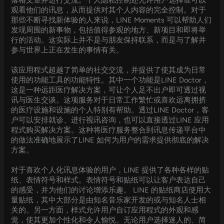
落格文章并进行交流。个人隐私控制还允许用户选择谁可以
观看他们的讯息，从而提供对其个人内容的完全控制。对于
那些不断寻找新体验的人来说，LINE Moments 可以帮助人们
发现周围的新事物，包括值得参观的地方、新项目和即将举
行的活动。这实际上并不是与朋友保持联系，而是与了解并
参与世界上正在发生的事情有关。
该应用程式超越了简单的社交交流，并提供了使其成为日常
使用的功能工具的功能特性。其中一个功能是LINE Doctor，
这是一种远距医疗解决方案，可让个人足不出户即可透过视
讯与医生交谈。这项服务对于日常工作繁忙或喜欢远离拥挤
的医疗设施和设施的个人特别有帮助。透过LINE Doctor，客
户可以安排就诊、进行视讯咨询，也可以直接透过LINE 应用
程式购买解决方案。这种将医疗服务整合到讯息传递平台中
的做法准确地展示了LINE 如何为用户的需求提供彻底的解决
方案。
对于喜欢个人化讯息体验的用户，LINE 提供了各种各样的贴
纸、表情符号和样式。表情符号和贴纸可以让客户表达自己
的感受，并为他们的讨论增添乐趣。 LINE 的贴纸商店使用大
量贴纸，其中大部分是由知名音乐家开发的或与知名人士相
关的。另一方面，样式允许用户自订应用程式的外观和感
觉，使其更加个性化和令人愉悦。无论用户选择迷人的、简