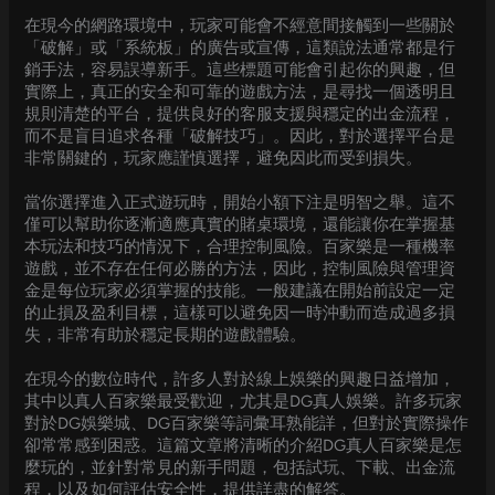
在現今的網路環境中，玩家可能會不經意間接觸到一些關於
「破解」或「系統板」的廣告或宣傳，這類說法通常都是行
銷手法，容易誤導新手。這些標題可能會引起你的興趣，但
實際上，真正的安全和可靠的遊戲方法，是尋找一個透明且
規則清楚的平台，提供良好的客服支援與穩定的出金流程，
而不是盲目追求各種「破解技巧」。因此，對於選擇平台是
非常關鍵的，玩家應謹慎選擇，避免因此而受到損失。
當你選擇進入正式遊玩時，開始小額下注是明智之舉。這不
僅可以幫助你逐漸適應真實的賭桌環境，還能讓你在掌握基
本玩法和技巧的情況下，合理控制風險。百家樂是一種機率
遊戲，並不存在任何必勝的方法，因此，控制風險與管理資
金是每位玩家必須掌握的技能。一般建議在開始前設定一定
的止損及盈利目標，這樣可以避免因一時沖動而造成過多損
失，非常有助於穩定長期的遊戲體驗。
在現今的數位時代，許多人對於線上娛樂的興趣日益增加，
其中以真人百家樂最受歡迎，尤其是DG真人娛樂。許多玩家
對於DG娛樂城、DG百家樂等詞彙耳熟能詳，但對於實際操作
卻常常感到困惑。這篇文章將清晰的介紹DG真人百家樂是怎
麼玩的，並針對常見的新手問題，包括試玩、下載、出金流
程，以及如何評估安全性，提供詳盡的解答。