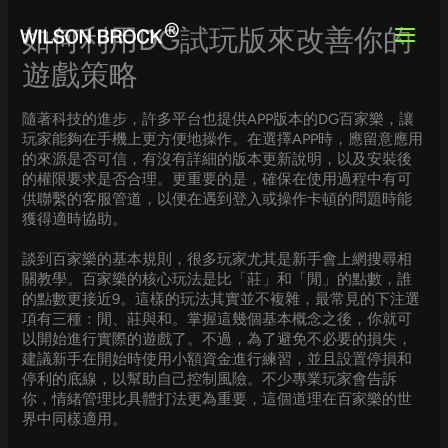
Skip
to
如何利用DG試玩版來改善你的
content
遊戲策略
隨著科技的進步，許多平台也提供APP版本的DG百家樂，讓
玩家能夠在手機上更方便地操作。在選擇APP時，應留意應用
的來源是否可信，有沒有詳細的版本更新說明，以及安裝後
的權限要求是否合理。更重要的是，確保在使用過程中有可
供聯繫的客服管道，以便在遇到登入或操作卡頓的問題時能
獲得適時協助。
談到百家樂的基本規則，很多玩家尤其是新手會上網搜尋相
關教學。百家樂的核心玩法是比「莊」和「閒」的點數，誰
的點數更接近9。這樣的玩法其實並不複雜，最常見的下注選
項有三種：閒、莊與和。掌握這幾個基本概念之後，你就可
以開始進行實際的遊戲了。不過，為了避免不必要的損失，
建議新手在開始時使用小額資金進行練習，並且設置停損和
停利的底線，以幫助自己控制風險。不少專業玩家會告訴
你，情緒管理比具體打法更為重要，這個道理在百家樂的世
界中同樣適用。