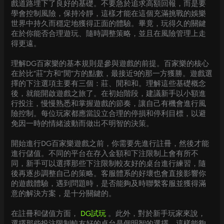
戲道路埋下了良好的基礎。不要急於追求高額回報，而是要
學會控制風險，保持冷靜，這樣才能在這個充滿挑戰的娛樂
世界中持久而穩定地獲得正面的體驗。畢竟，玩得久的關鍵
在於你能否合理遊玩、隨時調整策略，並且在風險管理上走
得更遠。
理解DG百家樂的基本規則是參與遊戲的前提。百家樂的核心
在於比“莊”方和“閒”方的點數，最接近9的那一方獲勝。遊戲選
擇的下注選項主要有三個：莊、閒和和。理解這些基礎概念
後，就能開啟遊戲之旅了。在初始階段，建議新手以小額進
行投注，慢慢熟悉和掌握遊戲的節奏，讓自己有機會進行風
險控制。每位玩家都應當設立合理的停損和停利目標，以避
免因一時的情緒波動而做出不明智的決策。
開始進行DG百家樂遊戲之前，你需要先進行註冊，然後才能
進行儲值。不同的平台在存入金額和下注限制上會有所不
同，新手可以選擇那些下注限制較友好的桌台進行練習，隨
後再逐步調整自己的策略。客服體系的好壞也會直接影響你
的遊戲體驗，遇到問題時，是否能夠及時聯繫客服並獲得滿
意的解決方案，是十分關鍵的。
在註冊和儲值方面，
DG試玩
。此外，對於新手玩家來說，
選擇那些投注限制較友好的桌台是個明智的選擇，這樣能夠