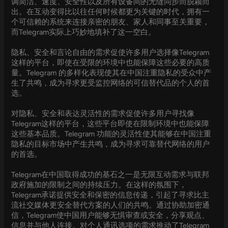
调简洁、速度、安全性以及所有设备间的无缝同步而脱颖而
出。在互动变得比以往任何时候都更为关键的时代，拥有一
个可信赖的系统来连接亲密的朋友、家人和同事至关重要，
而Telegram实际上巧妙地填补了这一空白。
隐私、安全和言论自由的需求促使许多用户选择像Telegram
这样的平台，即使在受限的环境中也能保障这些必要的高质
量。Telegram 的多样化表现使其在中国注重隐私的受众中产
生了共鸣，成为寻求更受监控网络的可信替代品的个人的首
选。
对隐私、安全和表达灵活性的需求促使许多用户寻找像
Telegram这样的平台，这些平台即使在限制环境中也能保障
这些基本品质。Telegram 功能的灵活性使其能够在中国注重
隐私的目标市场中产生共鸣，成为寻求可靠替代网络的用户
的首选。
Telegram在中国取得成功的基石之一是无限互动需求与联邦
政府施加的限制之间的持续压力。在这样的氛围下，
Telegram承诺提供安全和保密的信息传递，引起了寻求比主
流社交媒体更安全替代方案的人们的共鸣。通过协助加密通
信，Telegram使中国用户能够无惧审查或安全，分享观点、
信息并与他人连接。对个人通讯选项的需求推动了Telegram