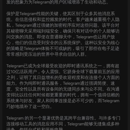
发的想象力为Telegram的用户区域增添了生动和动态。
保护是Telegram性能的关键，使其区别于众多其他消息系
统。在信息侵权和监控频发的时代，客户越来越重视个人隐
私，Telegram通过强健的加密程序应对这些问题。该平台对
其秘密聊天采用端到端安全，确保只有对话中的个人能够访
问交换的消息。即使在普通聊天中，Telegram也让用户放
心，他们的信息受到安全的云系统保护。这种以安全为核心
的策略是Telegram体验不可或缺的，吸引了那些在电子足迹
常常感到受压迫的世界中寻求自信的人群。
Telegram已成为全球最受欢迎的即时通讯系统之一，拥有超
过10亿活跃用户，令人震惊。它跻身全球下载量前五的应用
之列，证明了其日益增长的受欢迎程度和在连接个人方面的
能力。作为纯即时通讯服务，Telegram通过强调简便、速
度、安全性以及所有设备间的无缝同步来与众不同。在沟通
变得比以往任何时候都更重要的时代，拥有一个值得信赖的
系统来与好友、家人和同事连接是必不可少的，而Telegram
巧妙地填补了这一空白。
Telegram 的另一个显著优势是其跨平台兼容性。与许多专门
连接移动工具的消息应用不同，Telegram能够无缝集成多种
设备，包括台式机和平板电脑。