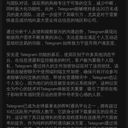
与团队对话。该应用的风格专注于可靠的交互，减少中断，
同时最大化功能性。此外，Telegram能够维持多达20万名成
员的庞大团队，这进一步提升了其吸引力，尤其是对于需要
快速且成功地向庞大受众传达信息的地区和公司。
通过分析个人反馈和观察新兴的沟通趋势，Telegram展现出
根据用户需求不断发展的决心。无论是推出满足个人互动还
是组织交易的功能，Telegram 始终致力于提升用户满意度。
安全是 Telegram 功能的基石，使其区别于许多其他消息平
台。在信息泄露和监控频发的时代，客户极为重视个人隐
私，Telegram 通过持久的文件加密协议应对了这些担忧。该
系统在秘密聊天中使用端到端文件加密，确保只有讨论参与
者能够访问交换的消息。即使在普通聊天中，Telegram也让
个人安心，因为他们的信息被安全的云系统保护。这种以安
全为中心的技术对Telegram体验至关重要，吸引了那些在电
子影响常常感到受压迫的世界中寻求安心感的人群。
Telegram已成为全球最著名的即时通讯平台之一，拥有超过
10亿活跃用户的惊人数字。它跻身全球下载量前五的应用之
列，这证明了其日益增长的受欢迎程度和在连接用户方面效
率的提升。作为纯粹的即时通讯解决方案，Telegram通过强