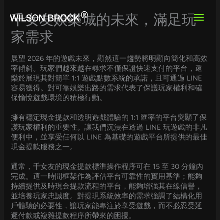
Skip
to
千女友娛樂城的未來，滿足玩
content
家需求
展望 2026 年的遊戲未來，顯然這一趨勢將明顯向簡化和高效
率傾斜。玩家們越來越在尋求不僅保證快速支付的平台，還
樂於展現其對簡單 1:1 遊戲點數系統的承諾，且可通過 LINE
容易獲得。對可靠娛樂出路的需求代表了保護玩家權利和確
保愉悅遊戲環境的積極行動。
擁有穩定現金提款和透明遊戲體驗的 1:1 匯率的平台突顯了保
護玩家權利的重要性。讓我們沉浸在透過 LINE 玩遊戲的非凡
便利中，並享受任何以 LINE 為基礎的遊戲平台所提供的最佳
現金提款服務之一。
通常，千女友的現金提款標準操作程序可在 15 至 30 分鐘內
完成。這一時間框架作為評估平台可靠性的實用基準；能夠
持續提供及時現金提款流程的平台，能夠增強其在線信譽，
並培養玩家忠誠度。對提現系統效率的需求強調了結構化用
戶體驗的必要性，讓玩家能專注於享受遊戲，而不必忍受延
遲付款或複雜提款程序所帶來的困擾。