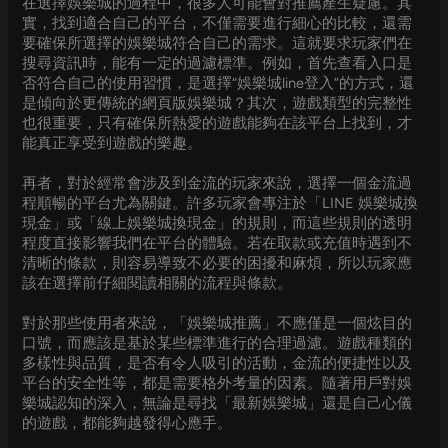
在選擇娛樂城的過程中，很多人可能會對推薦產生疑慮。其
實，找到適合自己的平台，不僅需要進行細心的比較，還需
要確保所選擇的娛樂城符合自己的需求。這就要求玩家們在
搜尋資訊時，能有一定的過濾標準。例如，首先查看入口是
否符合自己的使用習慣，是選擇“娛樂城line登入”的方式，還
是傾向於更傳統的網頁版娛樂城？其次，遊戲類型的完整性
也很重要，只有確保所熱愛的遊戲能夠在該平台上找到，才
能真正享受到遊戲的樂趣。
再者，對於經常會涉及到金流的玩家來說，選擇一個金流過
程順暢的平台尤為關鍵。許多玩家會專注於「LINE 娛樂城換
現金」或「線上娛樂城換現金」的規則，而這些規則的透明
程度直接影響我們在平台的體驗。若在取款或充值時遇到不
清晰的條款，則容易導致不必要的困擾和麻煩，所以玩家應
該在選擇前仔細閱讀相關的流程與條款。
對於那些使用者來說，「娛樂城推薦」不應僅是一個炫目的
口號，而應該是基於某些標準進行的合理過濾。遊戲種類的
多樣性與品質，是否有令人吸引的活動，金流的便捷性以及
平台的安全性等，都是需要格外考量的因素。隨著用戶對娛
樂城認知的深入，無論是尋找「最新娛樂城」還是自己心儀
的遊戲，都能夠越發得心應手。