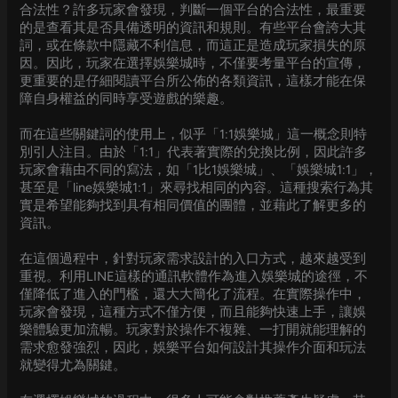
合法性？許多玩家會發現，判斷一個平台的合法性，最重要
的是查看其是否具備透明的資訊和規則。有些平台會誇大其
詞，或在條款中隱藏不利信息，而這正是造成玩家損失的原
因。因此，玩家在選擇娛樂城時，不僅要考量平台的宣傳，
更重要的是仔細閱讀平台所公佈的各類資訊，這樣才能在保
障自身權益的同時享受遊戲的樂趣。
而在這些關鍵詞的使用上，似乎「1:1娛樂城」這一概念則特
別引人注目。由於「1:1」代表著實際的兌換比例，因此許多
玩家會藉由不同的寫法，如「1比1娛樂城」、「娛樂城1:1」，
甚至是「line娛樂城1:1」來尋找相同的內容。這種搜索行為其
實是希望能夠找到具有相同價值的團體，並藉此了解更多的
資訊。
在這個過程中，針對玩家需求設計的入口方式，越來越受到
重視。利用LINE這樣的通訊軟體作為進入娛樂城的途徑，不
僅降低了進入的門檻，還大大簡化了流程。在實際操作中，
玩家會發現，這種方式不僅方便，而且能夠快速上手，讓娛
樂體驗更加流暢。玩家對於操作不複雜、一打開就能理解的
需求愈發強烈，因此，娛樂平台如何設計其操作介面和玩法
就變得尤為關鍵。