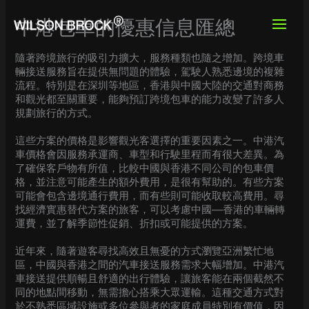
Skip
to
中港包車的優惠信息匯總
content
隨著跨境旅行的吸引力擴大，服務種類也隨之增加。跨境車
輛接送服務旨在提供無問題的體驗，駕駛人熟悉邊境的複雜
流程。特別是在深圳等地區，香港與中國大陸的交通對商務
和觀光都至關重要，能夠預訂跨境包車的能力改變了許多人
規劃旅行的方式。
這些方案的價格是影響觀光客選擇的重要因素之一。中港汽
車價格會因服務承運商、車型和行駛里程而有很大差異。為
了確保客戶物有所值，比較中國與香港不同公司的包車價
格，並注意可能產生的額外費用，是很有幫助的。有些方案
可能會包含邊境通行費用，而有些則可能收取較高費用。尋
找經濟實惠替代方案的旅客，可以考慮中國—香港的車輛轉
運費，並了解季節性促銷、折扣或可能提供的方案。
近年來，隨著遊客尋找高效且無憂的方式瀏覽亞洲繁忙地
區，中國與香港之間的汽車接送服務需求大幅增加。中港汽
車接送提供順暢且舒適的出行體驗，讓旅客能在兩個截然不
同的地點間移動，無需擔心搭乘大眾運輸。這種交通方式對
於不熟悉區域設施或多位參與者的家庭成員特別有價值，因