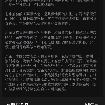
實惠替代方案的旅客可以參考中國與香港的車輛轉運價格，
注意季節性促銷、折扣率或套裝。
包車服務的主要優勢之一是其彈性與個人化。在尋找最優質
的中國—香港包車服務時，客戶不僅要考慮價格，還要考慮
舒適度、車輛狀況以及駕駛者的專業程度。
在考慮從香港到廣州的包車時，根據旅程時間和預期的行程
時間，會有許多選擇。這導致市場變得平價，各種服務提供
者會專注於潛在客戶。仔細比較他們的服務品質與客戶評
價，能引導遊客做出通知選項。
最後，中國與香港之間的包車服務，包括前往中山、廣州、
澳門等地，為個人和家庭提供了有效且實用的選擇。這些解
決方案專注於便利性、客製化與便利性，依多元旅遊需求量
身打造，使跨境旅行既滿意又順暢。對這些服務感興趣的旅
客必須仔細評估價格、卡車品質及供應商聲譽等選項，以確
保旅途愉快。隨著越來越多人認識包車解決方案的優勢，它
也鞏固了其作為跨境運輸推薦方式的地位，為這個新興市場
中擴展服務與持續改進的方向引領前路。
PREVIOUS
NEXT