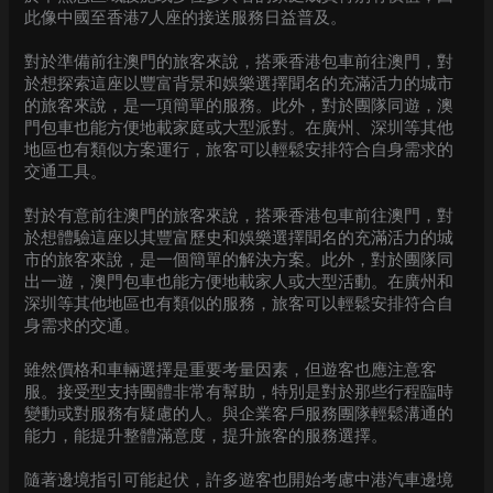
此像中國至香港7人座的接送服務日益普及。
對於準備前往澳門的旅客來說，搭乘香港包車前往澳門，對
於想探索這座以豐富背景和娛樂選擇聞名的充滿活力的城市
的旅客來說，是一項簡單的服務。此外，對於團隊同遊，澳
門包車也能方便地載家庭或大型派對。在廣州、深圳等其他
地區也有類似方案運行，旅客可以輕鬆安排符合自身需求的
交通工具。
對於有意前往澳門的旅客來說，搭乘香港包車前往澳門，對
於想體驗這座以其豐富歷史和娛樂選擇聞名的充滿活力的城
市的旅客來說，是一個簡單的解決方案。此外，對於團隊同
出一遊，澳門包車也能方便地載家人或大型活動。在廣州和
深圳等其他地區也有類似的服務，旅客可以輕鬆安排符合自
身需求的交通。
雖然價格和車輛選擇是重要考量因素，但遊客也應注意客
服。接受型支持團體非常有幫助，特別是對於那些行程臨時
變動或對服務有疑慮的人。與企業客戶服務團隊輕鬆溝通的
能力，能提升整體滿意度，提升旅客的服務選擇。
隨著邊境指引可能起伏，許多遊客也開始考慮中港汽車邊境