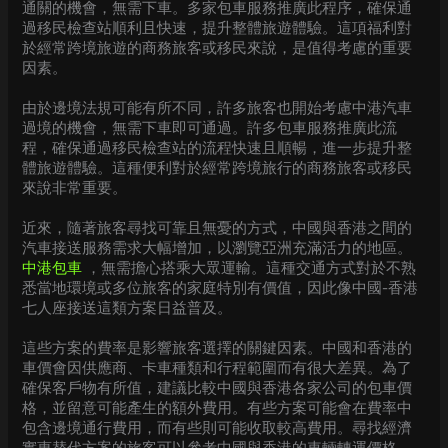
通關的機會，無需下車。多家包車服務推廣此程序，確保通
過移民檢查站順利且快速，提升整體旅遊體驗。這項福利對
於經常跨境旅遊的商務旅客或移民來說，是值得考慮的重要
因素。
由於邊境法規可能有所不同，許多旅客也開始考慮中港汽車
過境的機會，無需下車即可通過。許多包車服務推廣此流
程，確保通過移民檢查站的流程快速且順暢，進一步提升整
體旅遊體驗。這種便利對於經常跨境旅行的商務旅客或移民
來說非常重要。
近來，隨著旅客尋找可靠且無憂的方式，中國與香港之間的
汽車接送服務需求大幅增加，以瀏覽亞洲充滿活力的地區。
中港包車
，無需擔心搭乘大眾運輸。這種交通方式對於不熟
悉當地環境或多位旅客的家庭特別有價值，因此像中國-香港
七人座接送這類方案日益普及。
這些方案的費率是影響旅客選擇的關鍵因素。中國和香港的
車價會因供應商、卡車種類和行程範圍而有很大差異。為了
確保客戶物有所值，建議比較中國與香港各家公司的包車價
格，並留意可能產生的額外費用。有些方案可能會在費率中
包含邊境通行費用，而有些則可能收取較高費用。尋找經濟