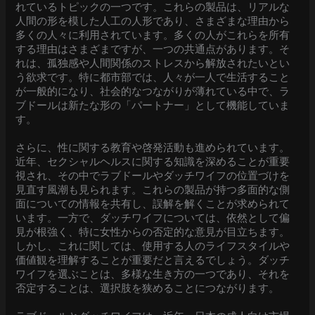
れているトピックの一つです。これらの製品は、リアルな
人間の形を模した人工の人形であり、さまざまな理由から
多くの人々に利用されています。多くの人がこれらを所有
する理由はさまざまですが、一つの共通点があります。そ
れは、孤独感や人間関係のストレスから解放されたいとい
う欲求です。特に都市部では、人々が一人で生活すること
が一般的になり、社会的なつながりが薄れている中で、ラ
ブドールは新たな形の「パートナー」として機能していま
す。
さらに、性に関する教育や啓発活動も進められています。
近年、セクシャルヘルスに関する知識を深めることが重要
視され、その中でラブドールやダッチワイフの位置づけを
見直す風潮も見られます。これらの製品が持つ多面的な側
面についての情報を共有し、誤解を解くことが求められて
います。一方で、ダッチワイフについては、依然として偏
見が根強く、特に女性からの否定的な意見が目立ちます。
しかし、これに関しては、使用する人のライフスタイルや
価値観を理解することが重要だと言えるでしょう。ダッチ
ワイフを選ぶことは、多様な生き方の一つであり、それを
否定することは、選択肢を狭めることにつながります。