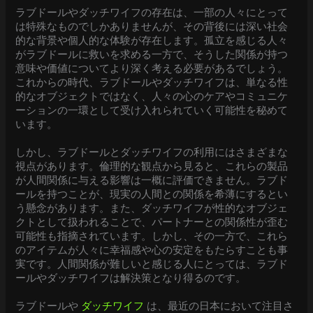
ラブドールやダッチワイフの存在は、一部の人々にとって
は特殊なものでしかありませんが、その背後には深い社会
的な背景や個人的な体験が存在します。孤立を感じる人々
がラブドールに救いを求める一方で、そうした関係が持つ
意味や価値についてより深く考える必要があるでしょう。
これからの時代、ラブドールやダッチワイフは、単なる性
的なオブジェクトではなく、人々の心のケアやコミュニケ
ーションの一環として受け入れられていく可能性を秘めて
います。
しかし、ラブドールとダッチワイフの利用にはさまざまな
視点があります。倫理的な観点から見ると、これらの製品
が人間関係に与える影響は一概に評価できません。ラブド
ールを持つことが、現実の人間との関係を希薄にするとい
う懸念があります。また、ダッチワイフが性的なオブジェ
クトとして扱われることで、パートナーとの関係性が歪む
可能性も指摘されています。しかし、その一方で、これら
のアイテムが人々に幸福感や心の安定をもたらすことも事
実です。人間関係が難しいと感じる人にとっては、ラブド
ールやダッチワイフは解決策となり得るのです。
ラブドールや
ダッチワイフ
は、最近の日本において注目さ