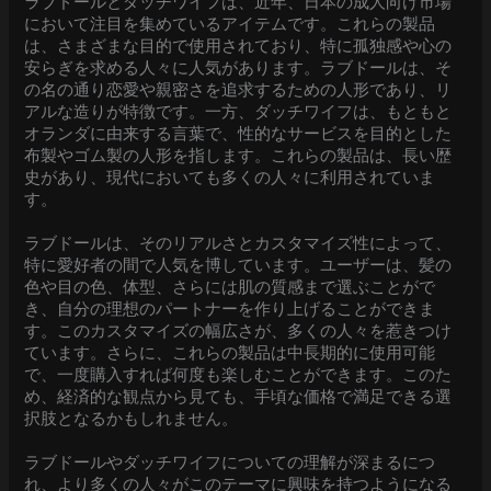
ラブドールとダッチワイフは、近年、日本の成人向け市場
において注目を集めているアイテムです。これらの製品
は、さまざまな目的で使用されており、特に孤独感や心の
安らぎを求める人々に人気があります。ラブドールは、そ
の名の通り恋愛や親密さを追求するための人形であり、リ
アルな造りが特徴です。一方、ダッチワイフは、もともと
オランダに由来する言葉で、性的なサービスを目的とした
布製やゴム製の人形を指します。これらの製品は、長い歴
史があり、現代においても多くの人々に利用されていま
す。
ラブドールは、そのリアルさとカスタマイズ性によって、
特に愛好者の間で人気を博しています。ユーザーは、髪の
色や目の色、体型、さらには肌の質感まで選ぶことがで
き、自分の理想のパートナーを作り上げることができま
す。このカスタマイズの幅広さが、多くの人々を惹きつけ
ています。さらに、これらの製品は中長期的に使用可能
で、一度購入すれば何度も楽しむことができます。このた
め、経済的な観点から見ても、手頃な価格で満足できる選
択肢となるかもしれません。
ラブドールやダッチワイフについての理解が深まるにつ
れ、より多くの人々がこのテーマに興味を持つようになる