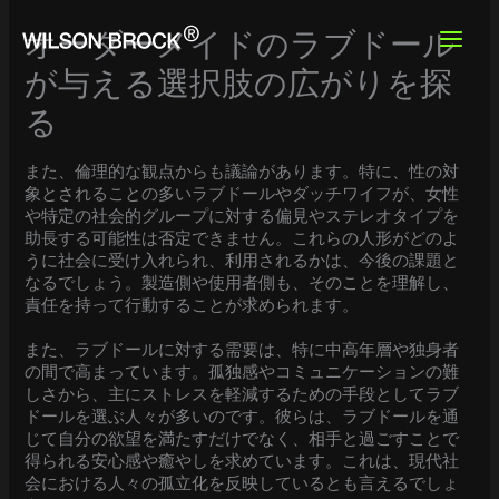
Skip
to
オーダーメイドのラブドール
content
が与える選択肢の広がりを探
る
また、倫理的な観点からも議論があります。特に、性の対
象とされることの多いラブドールやダッチワイフが、女性
や特定の社会的グループに対する偏見やステレオタイプを
助長する可能性は否定できません。これらの人形がどのよ
うに社会に受け入れられ、利用されるかは、今後の課題と
なるでしょう。製造側や使用者側も、そのことを理解し、
責任を持って行動することが求められます。
また、ラブドールに対する需要は、特に中高年層や独身者
の間で高まっています。孤独感やコミュニケーションの難
しさから、主にストレスを軽減するための手段としてラブ
ドールを選ぶ人々が多いのです。彼らは、ラブドールを通
じて自分の欲望を満たすだけでなく、相手と過ごすことで
得られる安心感や癒やしを求めています。これは、現代社
会における人々の孤立化を反映しているとも言えるでしょ