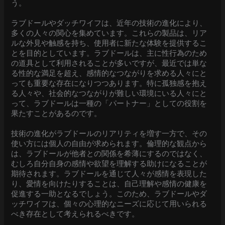
う。
ラブドールやダッチワイフは、近年の技術の進化により、
多くの人々の関心を集めています。これらの製品は、リア
ルな外見や触感を持ち、使用者に新たな体験を提供するこ
とを目的としています。ラブドールは、主に性行為のため
の道具として利用されることが多いですが、最近では単な
る性的な満足を超え、感情的なつながりを求める人々にと
っても重要な存在になりつつあります。特に孤独感を抱え
る人々や、社会的なつながりが難しい環境にいる人々にと
って、ラブドールは一種の「パートナー」としての役割を
果たすことがあるのです。
技術の進化がラブドールのリアリティを増す一方で、その
使い方には個人の自由が求められます。倫理的な観点から
は、ラブドールが他者との関係を希薄にするのではなく、
むしろ自分自身の感情や欲望を理解する助けになることが
期待されます。ラブドールを通じて人々が感情を表現した
り、愛情を向けたりすることは、自己理解や感情の健康を
促進する一助となるでしょう。このため、ラブドールやダ
ッチワイフは、個々の心理的なニーズに応じて用いられる
べき存在として考えられるべきです。