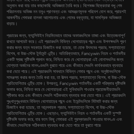
অনুমান করা যায় তার কাছাকাছি অভিজ্ঞতা তৈরি করে। বিশেষজ্ঞ বিক্রেতারা শুধু গেম
পরিচালনায় অভিজ্ঞ নন তবুও প্রাণবন্ত এবং আমন্ত্রণমূলক পরিবেশ যোগ করে, প্রায়শই
আকর্ষণীয় গেমাররা হালকা আলোচনায় এবং গেমের বক্তৃতায়, যা সামগ্রিক অভিজ্ঞতা
বাড়ায়।
প্রচারের জন্য, ফ্যান্সিউইন নিয়মিতভাবে তাদের অফারগুলিকে তাজা এবং উত্তেজনাপূর্ণ
রাখতে আপডেট করে। এই প্রচারগুলি বিভিন্ন খেলোয়াড়ের পছন্দ এবং উপলক্ষগুলি পূরণ
করার জন্য যত্ন সহকারে ডিজাইন করা হয়েছে, তা হোক উৎসবের প্রচার, সপ্তাহান্তে
বিশেষ, বা উচ্চ-স্টেক টুর্নামেন্ট এন্ট্রি। অতিরিক্তভাবে, Fancywin নিয়ম ও শর্তাবলীর
একটি স্বচ্ছ দৃষ্টিভঙ্গি প্রদান করে, নিশ্চিত করে যে খেলোয়াড়রা এই বোনাসগুলির জন্য
যোগ্যতা অর্জনের মানদণ্ডগুলি বুঝতে পারে এবং কীভাবে সেগুলি কার্যকরভাবে ব্যবহার
করা যেতে পারে। এই প্রচারগুলি সাবধানে বিভিন্ন গেমার পছন্দ এবং অনুষ্ঠানগুলিকে
সামঞ্জস্য করার জন্য তৈরি করা হয়, তা উত্সব প্রচার, সপ্তাহান্তে বিশেষ, বা উচ্চ-স্টেক
প্রতিযোগিতার এন্ট্রি হোক। উপরন্তু, Fancywin শর্তাবলীর একটি পরিষ্কার দৃষ্টিভঙ্গি
অফার করে, নিশ্চিত করে যে খেলোয়াড়রা এই সুবিধাগুলি পাওয়ার প্রয়োজনীয়তাগুলি
স্বীকার করে এবং কীভাবে সেগুলি সঠিকভাবে ব্যবহার করা যেতে পারে। এই প্রচারগুলি
পুঙ্খানুপুঙ্খভাবে বিভিন্ন খেলোয়াড়ের পছন্দ এবং ইভেন্টগুলিকে মিটমাট করার জন্য
ডিজাইন করা হয়েছে, তা আনন্দদায়ক প্রচার, সপ্তাহান্তে বিশেষ, বা উচ্চ-স্টেক
প্রতিযোগিতার এন্ট্রি হোক। এছাড়াও, ফ্যান্সিউইন নিয়ম ও শর্তাবলীর একটি সুস্পষ্ট
দৃষ্টিভঙ্গি অফার করে, যার ফলে কিছু গেমাররা এই পুরস্কারগুলি পাওয়ার মানদণ্ড এবং
কীভাবে সেগুলিকে সঠিকভাবে ব্যবহার করা যেতে পারে তা বুঝতে পারে৷