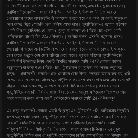
বান্ধব ইন্টারফেসের সাথে পারদর্শী যা নেভিগেট করা সহজ, এমনকি নতুনদের জন্যও।
প্ল্যাটফর্মটি ডেস্কটপ এবং মোবাইল উভয় ডিভাইসেই উপলব্ধ, নিশ্চিত করে যে
খেলোয়াড়রা তাদের অ্যাকাউন্টগুলি অ্যাক্সেস করতে পারে এবং তারা যেখানেই থাকুক না
কেন তাদের প্রিয় গেমগুলি খেলা চালিয়ে যেতে পারে। ফ্যান্সিউইন-এ গ্রাহক পরিষেবা
একটি শীর্ষ অগ্রাধিকার, যে কোনও প্রশ্ন বা সমস্যা দেখা দিতে পারে এমন একটি
ডেডিকেটেড সাপোর্ট টিম 24/7 উপলব্ধ। ব্রাউজ করুন, এমনকি নতুনদের জন্যও।
প্ল্যাটফর্মটি ডেস্কটপ এবং মোবাইল উভয় ডিভাইসেই উপলব্ধ, নিশ্চিত করে যে
খেলোয়াড়রা তাদের অ্যাকাউন্টগুলি অ্যাক্সেস করতে পারে এবং তারা যেখানেই থাকুক না
কেন তাদের পছন্দের গেম খেলা চালিয়ে যেতে পারে। গ্রাহক পরিষেবা ফ্যান্সিউইনের
একটি শীর্ষ উদ্বেগের বিষয়, একটি নিবেদিত সহায়তা গোষ্ঠী 24/7 যেকোন ধরণের
অনুসন্ধান বা উদ্বেগ দেখা দিতে পারে। ইন্টারফেস যা ব্রাউজ করা সহজ, নতুনদের
জন্যও। প্ল্যাটফর্মটি ডেস্কটপ এবং মোবাইল ফোন উভয় ক্ষেত্রেই অফার করা হয়, এটি
নিশ্চিত করে যে গেমাররা তাদের অ্যাকাউন্টগুলি অ্যাক্সেস করতে পারে এবং তারা যেখানেই
থাকুক না কেন তাদের পছন্দের গেমগুলি খেলা চালিয়ে যেতে পারে। গ্রাহক সমর্থন
ফ্যান্সিউইনের একটি শীর্ষ উদ্বেগের বিষয়, যেকোন উদ্বেগ বা উদ্বেগ ঘটতে পারে তার
সাথে সহায়তা করার জন্য একটি ডেডিকেটেড সহায়তা গোষ্ঠী 24/7 উপলব্ধ৷
এর জন্য বাংলাদেশী গেমাররা একটি বিশ্বস্ত এবং ইন্টারনেট গেমিং অভিজ্ঞতার উন্নতির
জন্য অনুসন্ধান করছে, ফ্যান্সিউইন আদর্শ নির্বাচন হিসাবে মনোযোগ আকর্ষণ করেছে।
ক্রিকেট বাজির উপর ফোকাস এবং জুয়া খেলার এন্টারপ্রাইজ গেমগুলির একটি
শক্তিশালী নির্বাচন, শীর্ষস্থানীয় নিরাপত্তা এবং ভোক্তাদের চিকিত্সার সাথে যুক্ত,
ফ্যান্সিউইন নিশ্চিত করে যে প্রতিটি খেলোয়াড়ের চাহিদা পেশাদারিত্ব এবং বিশ্বাস এবং