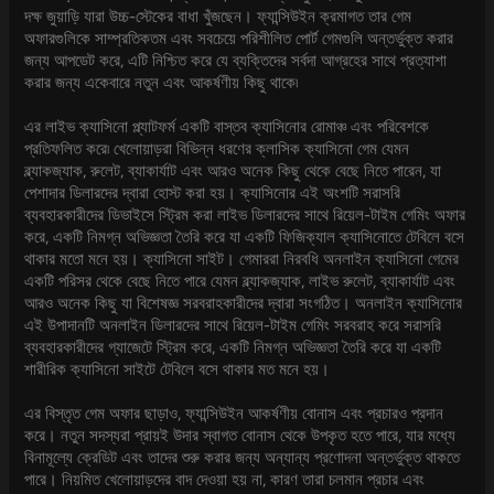
দক্ষ জুয়াড়ি যারা উচ্চ-স্টেকের বাধা খুঁজছেন। ফ্যান্সিউইন ক্রমাগত তার গেম
অফারগুলিকে সাম্প্রতিকতম এবং সবচেয়ে পরিশীলিত পোর্ট গেমগুলি অন্তর্ভুক্ত করার
জন্য আপডেট করে, এটি নিশ্চিত করে যে ব্যক্তিদের সর্বদা আগ্রহের সাথে প্রত্যাশা
করার জন্য একেবারে নতুন এবং আকর্ষণীয় কিছু থাকে৷
এর লাইভ ক্যাসিনো প্ল্যাটফর্ম একটি বাস্তব ক্যাসিনোর রোমাঞ্চ এবং পরিবেশকে
প্রতিফলিত করে৷ খেলোয়াড়রা বিভিন্ন ধরণের ক্লাসিক ক্যাসিনো গেম যেমন
ব্ল্যাকজ্যাক, রুলেট, ব্যাকার্যাট এবং আরও অনেক কিছু থেকে বেছে নিতে পারেন, যা
পেশাদার ডিলারদের দ্বারা হোস্ট করা হয়। ক্যাসিনোর এই অংশটি সরাসরি
ব্যবহারকারীদের ডিভাইসে স্ট্রিম করা লাইভ ডিলারদের সাথে রিয়েল-টাইম গেমিং অফার
করে, একটি নিমগ্ন অভিজ্ঞতা তৈরি করে যা একটি ফিজিক্যাল ক্যাসিনোতে টেবিলে বসে
থাকার মতো মনে হয়। ক্যাসিনো সাইট। গেমাররা নিরবধি অনলাইন ক্যাসিনো গেমের
একটি পরিসর থেকে বেছে নিতে পারে যেমন ব্ল্যাকজ্যাক, লাইভ রুলেট, ব্যাকার্যাট এবং
আরও অনেক কিছু যা বিশেষজ্ঞ সরবরাহকারীদের দ্বারা সংগঠিত। অনলাইন ক্যাসিনোর
এই উপাদানটি অনলাইন ডিলারদের সাথে রিয়েল-টাইম গেমিং সরবরাহ করে সরাসরি
ব্যবহারকারীদের গ্যাজেটে স্ট্রিম করে, একটি নিমগ্ন অভিজ্ঞতা তৈরি করে যা একটি
শারীরিক ক্যাসিনো সাইটে টেবিলে বসে থাকার মত মনে হয়।
এর বিস্তৃত গেম অফার ছাড়াও, ফ্যান্সিউইন আকর্ষণীয় বোনাস এবং প্রচারও প্রদান
করে। নতুন সদস্যরা প্রায়ই উদার স্বাগত বোনাস থেকে উপকৃত হতে পারে, যার মধ্যে
বিনামূল্যে ক্রেডিট এবং তাদের শুরু করার জন্য অন্যান্য প্রণোদনা অন্তর্ভুক্ত থাকতে
পারে। নিয়মিত খেলোয়াড়দের বাদ দেওয়া হয় না, কারণ তারা চলমান প্রচার এবং