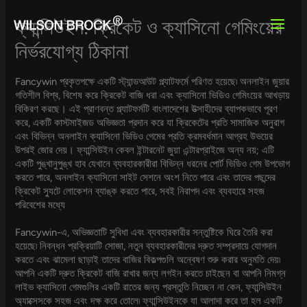
Skip
to
ফ্যান্সিউইন: ক্রিকেট ও ক্যাসিনো গেমিংয়ের
content
নির্ভরযোগ্য ঠিকানা
Fancywin প্রকৃতপক্ষে একটি স্ট্যান্ডআউট প্ল্যাটফর্মে পরিণত হয়েছে৷ অনলাইন জুয়ার
গতিশীল বিশ্ব, বিশেষ করে ক্রিকেট বাজি ধরা এবং ক্যাসিনো ভিডিও গেমিংয়ের আখড়ায়
বিকিরণ করছে। এই প্রাণবন্ত প্ল্যাটফর্মটি বাংলাদেশের উত্সাহীদের ব্যাপকভাবে পূরণ
করে, একটি কাস্টমাইজড অভিজ্ঞতা প্রদান করে যা ক্রিকেটের প্রতি সামাজিক অনুরাগ
এবং বিভিন্ন অনলাইন ক্যাসিনো ভিডিও গেমের প্রতি ক্রমবর্ধমান আগ্রহ উভয়ের
উপরই জোর দেয়। ফ্যান্সিউইন কেবল ইন্টারনেট জুয়া এন্টারপ্রাইজে অন্য নয়; এটি
একটি পুঙ্খানুপুঙ্খ হাব যেখানে ব্যবহারকারীরা বিভিন্ন ধরনের পোর্ট ভিডিও গেম উপভোগ
করতে পারে, অনলাইন ক্যাসিনো সাইট সেশনে অংশ নিতে পারে এবং তাদের পছন্দের
ক্রিকেট স্যুটে লোকেশন ব্যাঙ্ক করতে পারে, সবই নিরাপদ এবং ব্যবহারে সহজ
পরিবেশের মধ্যে
Fancywin-এ, অভিজ্ঞতাটি সুবিধা এবং ব্যবহারকারীর সন্তুষ্টিকে ঘিরে তৈরি করা
হয়েছে৷ নিবন্ধন প্রক্রিয়াটি সোজা, নতুন ব্যবহারকারীদের দ্রুত সম্প্রদায়ে যোগদান
করতে এবং ঝামেলা ছাড়াই তাদের বাজির বিকল্পগুলি অন্বেষণ শুরু করার অনুমতি দেয়৷
আপনি একটি দ্রুত ক্রিকেট বাজি রাখার জন্য লগইন করতে চাইছেন বা আপনি নিমগ্ন
লাইভ ক্যাসিনো গেমগুলির একটি রাতের জন্য প্রস্তুতি নিচ্ছেন না কেন, ফ্যান্সিউইন
অ্যাক্সেসকে সহজ এবং দক্ষ করে তোলে৷ ফ্যান্সিউইনকে যা আলাদা করে তা হল একটি