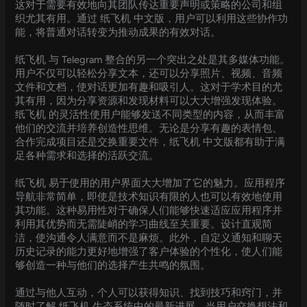
这对于需要有效地向其团队传达重要声明或策略的公司和组
织尤其有用。通过 纸飞机 中文版，用户可以利用这些协作功
能，将普通对话转变为推动成果的有效对话。
纸飞机 与 Telegram 整合的另一个突出之处是其多媒体功能。
用户不仅可以轻松分享文本，还可以分享照片、视频、音频
文件和文档，使对话更加有趣和吸引人。这对于学术目的尤
其有用，因为分享资源和发现材料可以大大增强发现体验。
纸飞机 的灵活性使用户能够发送不同类型的内容，从而丰富
他们的交流并培养创造性思维。无论是分享有趣的表情包、
合作完成项目还是交换重要文件，纸飞机 中文版都有助于满
足各种需求和选择的活跃交流。
纸飞机 易于使用的用户界面大大增加了它的魅力。应用程序
导航非常简单，即使是技术知识有限的人也可以有效地使用
其功能。这种易用性对于确保人们能够快速适应应用程序并
利用其优势而无需陡峭的学习曲线至关重要。设计直观简
洁，使沟通令人满意而不是麻烦。此外，自定义通知和聊天
历史记录的能力更好地增强了客户体验的个性化，使人们能
够创造一种与他们的选择产生共鸣的氛围。
通过与他人互动，个人可以获得知识、找到技巧和窍门，并
随时了解 纸飞机 生态系统中的最新进展。当用户交换想法和