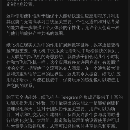
定制消息设置。
这种使用便利性对于确保个人能够快速适应应用程序并利用
其优势而无需高学习曲线至关重要。个性化通知和对话背景
的能力进一步增强了个人体验的个性化，允许个人创造一种
与他们的偏好产生共鸣的氛围。
纸飞机在现实关系中的作用扩展到数字世界，数字通信变得
越来越重要。纸飞机 中文版象征着对话中轻松愉快的原则，
让人联想到纸飞机的奇思妙想。就像孩子们会花几个小时制
作和放飞纸飞机一样，这个应用程序允许用户进行有趣而活
泼的交流，提醒他们交流可以令人满意。在一个通常被大话
题和沉重对话所主导的世界里，这尤其令人振奋。纸飞机 应
用程序暗示，即使在挑战中，保持玩乐的感觉也可以增进用
户之间的联系。
除了安全功能外，纸飞机 与 Telegram 的集成还提供了丰富的
功能来提升用户体验。其中最突出的功能之一是能够创建和
管理群组聊天，这对于团队协作至关重要。用户可以为项
目、对话和社交活动组建群组，从而允许多个参与者同时进
行结构化交流。大群组、频道和超级群组的设置使用户可以
与大量受众取得联系，从而可以轻松实时共享信息和更新。