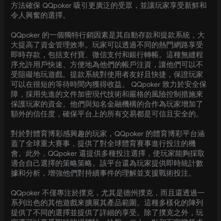
方法確保 QQpoker 吸引更廣泛的受眾，並讓玩家享受新鮮和
令人興奮的選擇。
QQpoker 的一個獨特行銷因素是其自動存款和提款系統，大
大提高了資金管理效率。玩家可以透過不同的熱門網路享受
即時存款，包括支付寶、微信支付和銀行轉帳。這種無縫程
序允許用戶快速、方便地為他們的帳戶注資，讓他們可以不
受阻礙地玩遊戲。提款系統對使用者友好且快捷，保證玩家
可以在很短的等待時間內獲得收益。 QQpoker 致力於安全保
障，採用先進的文件加密現代技術和嚴格的風險控制措施來
保護玩家的資金。他們與知名金融機構的合作為玩家增加了
額外的信任度，確保平台上的所有交易都是可信且安全的。
對於對體育博彩感興趣的玩家，QQpoker 的體育博彩平台涵
蓋了全球重大賽事，提供了對全球體育賽事進行投注的機
會。此外，QQpoker 還提供多種投注選擇，使玩家能夠採取
適合自己選擇的策略策略。該平台還為玩家提供即時統計數
據和分析，增強他們對持續事件的理解並支援戰術投注。
QQpoker 不僅專注於撲克，尤其是德州撲克，而且還透過一
系列出色的其他遊戲來擴展其產品範圍。這種多樣化的陣列
提供了不同的選擇並提供了詳細的享受。除了撲克之外，玩