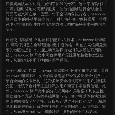
它将桌面版本的功能扩展到了忙碌的专家。这一举措确保用
户可以随时随地访问翻译服务，使他们能够进行全球通信，
而无需被束缚在单一位置。对于全球商务旅行者，helloword
翻译软件 的移动平台提供了一种与海外客户保持联系、管理
跨境安排和响应时效性消息的方法，同时保持高水平的信息
安全。
通过使用高信誉 IP 地址和智能 DNS 技术，helloword翻译软
件 可确保消息在全球范围内无中断传输，即使在网络问题受
限的地区也是如此。通过动态选择出站消息的最佳可用路
径，helloword翻译软件 可确保用户无延迟地接收和发送信
息，从而实现不受干扰的跨国界通信。
安全性和稳定性是 helloword翻译软件 服务的重中之重。通过
helloword翻译软件 发送的每条消息都经过多层安全保护，并
结合全面的权限控制。这种多层安全模式可帮助用户控制其
交互，使该平台对于注重隐私的用户而言非常值得信赖。此
外，helloword翻译软件 的分布式网络布局增强了其安全性。
借助由多个冗余支持的基础网络节点，客户可以体验快速的
响应时间和安全的连接。该服务还通过使用自动监控、漏洞
发现和先进的审计系统来预先处理潜在问题，从而提高可靠
性，从而增强 helloword翻译软件 服务的安全性和效率。