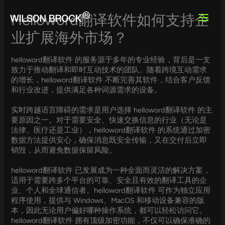
Skip
to
Helloword翻译软件如何支持企
content
业扩展海外市场？
helloword翻译软件 的服务源于多年的专业经验，背后是一支
致力于推动翻译和即时互动技术的团队。随着跨境互动需求
的增长，helloword翻译软件 不断完善其软件，结合客户反馈
和行业改进，提供满足各种词源需求的设备。
实时跨越语言障碍的需求是用户选择 helloword翻译软件 的主
要原因之一。对于需要安全、快速交换信息的行业（无论是
法律、医疗还是工业），helloword翻译软件 的系统通过加密
数据方法提供安心，确保消息既安全传输，又在交付后立即
销毁，从而避免数据保留风险。
helloword翻译软件 已发展成为一种全面而灵活的解决方案，
适用于需要跨多个平台的可靠、安全且有效的翻译工具的企
业、个人和全球通信者。helloword翻译软件 可作为独立应用
程序使用，提供与 Windows、MacOS 和移动设备兼容的版
本，因此无论用户偏好哪种操作系统，都可以轻松访问它。
helloword翻译软件 拥有顶级加密功能，不仅可以确保准确的