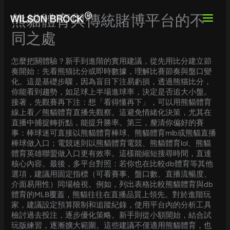
Skip
to
熊貓體育與傳統賭博平台的不
content
同之處
怎麼把關體驗？新手到進階的實用建議，從先用比分建立節
奏開始：先看熊猫比分或即時數據，理解比賽節奏與盤口變
化。這是基礎步驟，因為盲目下注易虧損，透過熊猫比分，
你能看到趨勢，如足球上半場進球率，決定是否追大小盤。
接著，先觀賽再下注：想「看得懂再下」，可以用熊貓體育
線上看／熊貓體育直播先觀察。這避免情緒化決策，尤其在
直播中捕捉轉折點，能提升勝率。第三，釐清你偏好的賽
事：棒球迷可直接以熊貓體育棒球、熊貓體育mlb或熊貓直播
棒球做入口；電競迷則以熊貓體育電競、熊貓體育lol、熊貓
體育英雄聯盟做入口更有效率。這樣能縮短搜尋時間，直達
核心內容。最後，多平台對照：若你也在比較db體育等其他
選項，建議用固定指標（可看賽事、盤口數、直播流暢度、
介面易用性）同場檢視。例如，列出表格比較熊貓體育與db
體育的MLB覆蓋，熊貓往往在直播品質上領先。對於進階玩
家，建議設定預算限制和追蹤紀錄，使用平台內的分析工具
檢討過去投注，逐步優化策略。新手則從小額開始，結合試
玩版練習，逐漸擴大範圍。這些建議不僅適用熊貓體育，也