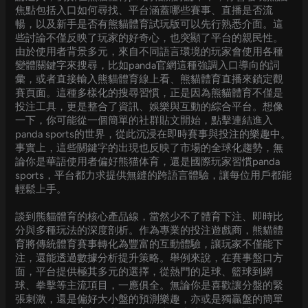
焦點包括入口如何尋找、平台涵蓋哪些賽事、直播是否流
暢，以及新手是否有熊貓體育試玩版可以先行熟悉介面。這
些討論不僅反映了玩家的好奇心，也突顯了平台的親民性。
由於使用者背景多元，來自不同語言環境的玩家會使用各種
變體關鍵字來搜尋，比如panda官網這種強調入口導向的詞
彙，或者直接輸入熊貓體育線上看、熊貓體育直播來鎖定觀
賽頁面。這種多樣化的搜尋習慣，正是因為熊貓體育不僅是
投注工具，更是整合了資訊、娛樂與互動的綜合平台。想像
一下，你可能從一個簡單的社群貼文開始，點擊連結進入
panda sports的世界，從此沉浸在即時賽事與投注的樂趣中。
事實上，這些關鍵字的出現也反映了市場的全球化趨勢，無
論你是華語使用者偏好熊猫体育，還是國際玩家習慣panda
sports，平台都力求提供無縫的跨語言體驗，讓每位用戶都能
輕鬆上手。
談到熊貓體育的核心產品線，當然少不了體育下注、即時比
分與多種玩法的深度剖析。作為專業的投注遊戲商，熊貓體
育將傳統體育賽事轉化為豐富的互動體驗，讓玩家不僅能下
注，還能透過數據分析提升策略。舉例來說，在賽事盤口方
面，平台提供極其多元的選擇，從熱門的足球、籃球到網
球、拳擊等主流項目，一應俱全。無論你是喜歡讓分盤的緊
張刺激，還是偏好大小盤的預測樂趣，亦或是獨贏盤的簡單