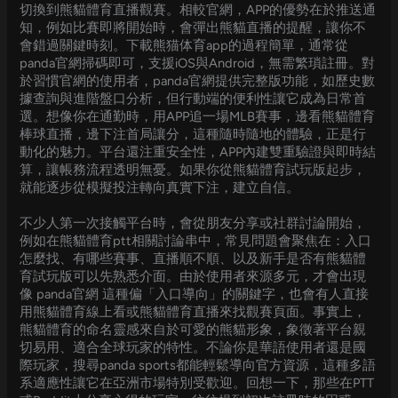
切換到熊貓體育直播觀賽。相較官網，APP的優勢在於推送通
知，例如比賽即將開始時，會彈出熊貓直播的提醒，讓你不
會錯過關鍵時刻。下載熊猫体育app的過程簡單，通常從
panda官網掃碼即可，支援iOS與Android，無需繁瑣註冊。對
於習慣官網的使用者，panda官網提供完整版功能，如歷史數
據查詢與進階盤口分析，但行動端的便利性讓它成為日常首
選。想像你在通勤時，用APP追一場MLB賽事，邊看熊貓體育
棒球直播，邊下注首局讓分，這種隨時隨地的體驗，正是行
動化的魅力。平台還注重安全性，APP內建雙重驗證與即時結
算，讓帳務流程透明無憂。如果你從熊貓體育試玩版起步，
就能逐步從模擬投注轉向真實下注，建立自信。
不少人第一次接觸平台時，會從朋友分享或社群討論開始，
例如在熊貓體育ptt相關討論串中，常見問題會聚焦在：入口
怎麼找、有哪些賽事、直播順不順、以及新手是否有熊貓體
育試玩版可以先熟悉介面。由於使用者來源多元，才會出現
像 panda官網 這種偏「入口導向」的關鍵字，也會有人直接
用熊貓體育線上看或熊貓體育直播來找觀賽頁面。事實上，
熊貓體育的命名靈感來自於可愛的熊貓形象，象徵著平台親
切易用、適合全球玩家的特性。不論你是華語使用者還是國
際玩家，搜尋panda sports都能輕鬆導向官方資源，這種多語
系適應性讓它在亞洲市場特別受歡迎。回想一下，那些在PTT