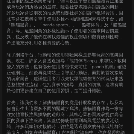
在當前的線上娛樂市場中，體育投注平台如熊貓體育正迅速
成為玩家們所熱衷的選擇。隨著社交媒體與討論區的興起，
許多玩家會從朋友的推薦或相關社群的討論中獲得資訊，因
此常會在搜尋引擎中使用多種不同的關鍵詞來尋找平台，如
「熊貓體育」、「panda sports」、「熊猫体育」及「貓熊體
育」等。這些詞彙的多樣性顯示了使用者的需求與習慣差
異，也反映了他們在尋找最佳的投注體驗和觀賽便利性時，
希望能充分利用各種資源的心態。
除了網絡平台，行動端的使用經驗同樣是影響玩家的關鍵因
素。現在，許多人會透過搜尋「熊猫体育app」來尋找下載與
登入的方法；也有部分使用者習慣先前往「panda官網」確認
正確網址，然後再從網站上引導至行動版。而對於首次接觸
的玩家而言，建議使用者可以先找尋熊貓體育的試玩版來熟
悉整體投注流程，包括賽事的搜尋、直播的切換，這將有助
於他們逐步建立自己的使用習慣，進而提升體驗。
首先，讓我們來了解熊貓體育究竟是什麼樣的存在，以及為
何會衍生出這麼多不同的關鍵字寫法。熊貓體育作為一家專
注於體育投注與娛樂的遊戲商，其核心業務圍繞著提供高品
質的賽事下注服務，涵蓋從傳統體育到新興電競的廣泛領
域。許多玩家初次接觸時，往往是透過朋友的分享或社群討
論進入，例如在熊貓體育ptt的相關討論串中，你會發現熱議