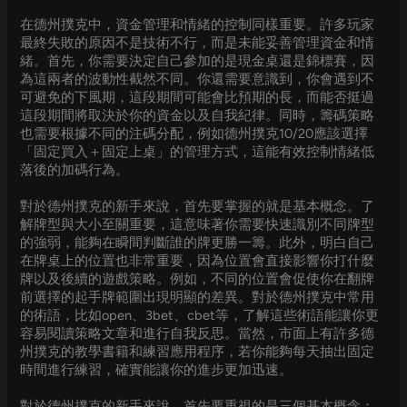
在德州撲克中，資金管理和情緒的控制同樣重要。許多玩家
最終失敗的原因不是技術不行，而是未能妥善管理資金和情
緒。首先，你需要決定自己參加的是現金桌還是錦標賽，因
為這兩者的波動性截然不同。你還需要意識到，你會遇到不
可避免的下風期，這段期間可能會比預期的長，而能否挺過
這段期間將取決於你的資金以及自我紀律。同時，籌碼策略
也需要根據不同的注碼分配，例如德州撲克10/20應該選擇
「固定買入＋固定上桌」的管理方式，這能有效控制情緒低
落後的加碼行為。
對於德州撲克的新手來說，首先要掌握的就是基本概念。了
解牌型與大小至關重要，這意味著你需要快速識別不同牌型
的強弱，能夠在瞬間判斷誰的牌更勝一籌。此外，明白自己
在牌桌上的位置也非常重要，因為位置會直接影響你打什麼
牌以及後續的遊戲策略。例如，不同的位置會促使你在翻牌
前選擇的起手牌範圍出現明顯的差異。對於德州撲克中常用
的術語，比如open、3bet、cbet等，了解這些術語能讓你更
容易閱讀策略文章和進行自我反思。當然，市面上有許多德
州撲克的教學書籍和練習應用程序，若你能夠每天抽出固定
時間進行練習，確實能讓你的進步更加迅速。
對於德州撲克的新手來說，首先要重視的是三個基本概念：