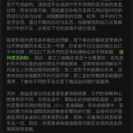
是不可或缺的。顶级选手在成就中常常强调的是高效的复盘
过程，而非仅靠天赋。因此建议你每天选择几局比较纠结的
牌进行记录与分析，回顾翻牌前的范围、机率、对手的行为
是否合理。通过不断的总结与反思，你能够找到自己在策略
执行中的不足，从而在下次的游戏中进行改进。
隨著對德州撲克基本概念的理解，接下來的步驟就是學會評
估手牌範圍而非孤立某一手牌。許多新手往往過於關注自己
手中的牌，而忘記了高手們所思考的邏輯在於手牌範圍。
德
州撲克剝削
。因此，建立三個概念表是十分重要的：首先是
針對不同位置的德州撲克手牌範圍表，這將幫助你理解在不
同桌位上所應該開局的牌型；第二是對手的範圍分析表，這
將有助於你推斷對手的可能手牌；第三是針對翻牌前範圍的
選擇，了解在不同對手及位置下應該如何開打或棄牌。
另外，無論是遊玩現金桌還是參加錦標賽，它們的策略和心
態會有所不同。在現金桌中，重點在於持續增長盈餘，決策
的質量和長期的期望值（EV）更為關鍵。而在錦標賽中，盲
注的壓力與各個階段的節奏會影響你的行動，這使得你不能
總是用現金桌的心態來面對比賽，因為一旦被淘汰就意味著
失去一切。因此，你需要為每種遊戲形式制定合理的資金與
籌碼管理策略。