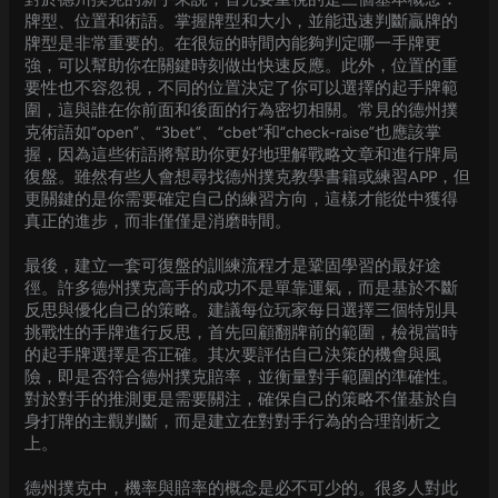
牌型、位置和術語。掌握牌型和大小，並能迅速判斷贏牌的
牌型是非常重要的。在很短的時間內能夠判定哪一手牌更
強，可以幫助你在關鍵時刻做出快速反應。此外，位置的重
要性也不容忽視，不同的位置決定了你可以選擇的起手牌範
圍，這與誰在你前面和後面的行為密切相關。常見的德州撲
克術語如“open”、“3bet”、“cbet”和“check-raise”也應該掌
握，因為這些術語將幫助你更好地理解戰略文章和進行牌局
復盤。雖然有些人會想尋找德州撲克教學書籍或練習APP，但
更關鍵的是你需要確定自己的練習方向，這樣才能從中獲得
真正的進步，而非僅僅是消磨時間。
最後，建立一套可復盤的訓練流程才是鞏固學習的最好途
徑。許多德州撲克高手的成功不是單靠運氣，而是基於不斷
反思與優化自己的策略。建議每位玩家每日選擇三個特別具
挑戰性的手牌進行反思，首先回顧翻牌前的範圍，檢視當時
的起手牌選擇是否正確。其次要評估自己決策的機會與風
險，即是否符合德州撲克賠率，並衡量對手範圍的準確性。
對於對手的推測更是需要關注，確保自己的策略不僅基於自
身打牌的主觀判斷，而是建立在對對手行為的合理剖析之
上。
德州撲克中，機率與賠率的概念是必不可少的。很多人對此