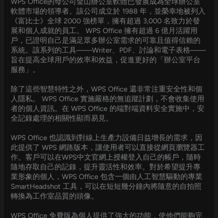
WPS Office的母公司金山辦公室軟體已發展成為全球辦公室
軟體市場的領導者。該公司成立於 1988 年，並榮幸地被列入
《富比士》全球 2000 強榜單，擁有超過 3,000 名致力於發
展和個人成就的員工。 WPS Office 擁有超過 6 億月活躍用
戶，已證明自己是滿足眾多辦公室需求的可靠且值得信賴的
系統。該系列的工具——Writer、PDF、討論和電子表格——
旨在提高全球用戶的效率和效益，促進更好的「辦公室平台
服務」。
除了這些智慧特性之外，WPS Office 還非常注重安全性和個
人隱私。 WPS Office 實施嚴格的無追蹤計劃，不會收集使用
者的個人資訊。在 WPS Office 的端對端資料安全實施中，安
全記錄處理的相關性顯而易見。
WPS Office 也認識到對線上生產力設備日益增長的需求，因
此提供了 WPS 網路版本，讓使用者可以直接從網頁瀏覽器工
作。客戶可以在WPS中文官網上授權登入自己的帳戶，隨時
隨地存取自己的記錄，提升靈活性和效率。對於希望提升專
業形象的個人，WPS Office 包含一個由人工智慧驅動的專業
SmartHeadshot 工具，可以在短短幾分鐘內將隨意的自拍照
轉換為工作室品質的頭像。
WPS Office 免費版為個人提供了強大的功能，使他們能夠完