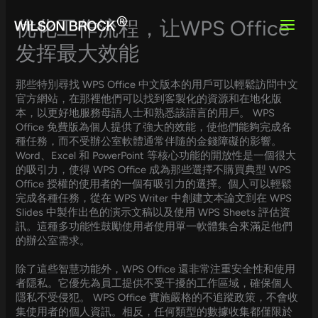
Skip
to
优化工作流程，让WPS Office
content
发挥最大效能
那些特別尋找 WPS Office 中文版本的用戶可以輕鬆訪問中文
官方網站，在那裡他們可以找到客製化的資源和在地化版
本，以更好地服務母語人士和熟悉該語言的用戶。 WPS
Office 免費版為個人提供了強大的效能，使他們能夠完成各
種任務，而不受辦公室軟體通常伴隨的金錢障礙的影響。
Word、Excel 和 PowerPoint 等核心功能的開放性是一個很大
的吸引力，使得 WPS Office 成為那些選擇不購買典型 WPS
Office 授權的使用者的一個有吸引力的選擇。個人可以輕鬆
完成各種任務，從在 WPS Writer 中創建文本論文到在 WPS
Slides 中製作出色的演示文稿以及使用 WPS Sheets 評估資
訊。這種多功能性鼓勵使用者使用單一軟體集合來滿足他們
的辦公室需求。
除了這些智慧功能外，WPS Office 還非常注重安全性和使用
者隱私。它優先為員工提供不受干擾的工作區域，確保個人
隱私不受侵犯。 WPS Office 實施嚴格的不追蹤政策，不會收
集使用者的個人資訊。相反，任何類型的數據收集都僅限於