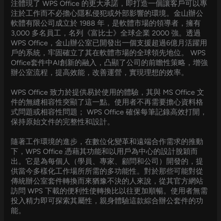
注體現了 WPS Office 的更大承諾，即打造一個讓客戶可以專
注於工作而不必擔心隱私侵犯或外部影響的環境。金山辦公
軟體有限公司成立於 1988 年，是軟體市場的領導者，擁有
3,000 多名員工，名列《富比士》全球企業 2000 強。透過
WPS Office，金山辦公室已開發出一個支援超過6億月活躍用
戶的系統，牢固確立了其在軟體市場的全球領先地位。 WPS
Office套件中AI創新的融入，凸顯了公司的前瞻性策略，增強
辦公室流程，提高效能，改善運營，實現理想的效率。
WPS Office 致力於提供易於使用的體驗，其與 MS Office 文
件的無縫相容性突顯了這一點。使用者不再需要擔心資料格
式問題或相容性問題； WPS Office 確保每筆記錄高效打開，
保持原始文件的完整性和設計。
隨著工作環境的進步，在數位化變革和遠端合作需求的推動
下，WPS Office 憑藉其功能和以用戶為中心的設計脫穎而
出。它是為每個人（學員、專家、顧問和公司）開發的，提
供當今多樣化工作場所所需的多功能性。對於那些可能對從
傳統辦公室套件轉換而來猶豫不決的人來說，從其官方網站
訪問 WPS 下載的便利性使轉換比以往更加順暢。使用者無需
投入精力即可探索其屬性，親身體驗這款綜合辦公套件的功
能。