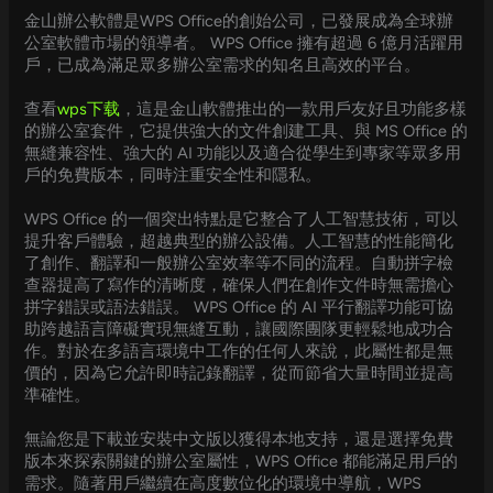
金山辦公軟體是WPS Office的創始公司，已發展成為全球辦
公室軟體市場的領導者。 WPS Office 擁有超過 6 億月活躍用
戶，已成為滿足眾多辦公室需求的知名且高效的平台。
查看
wps下载
，這是金山軟體推出的一款用戶友好且功能多樣
的辦公室套件，它提供強大的文件創建工具、與 MS Office 的
無縫兼容性、強大的 AI 功能以及適合從學生到專家等眾多用
戶的免費版本，同時注重安全性和隱私。
WPS Office 的一個突出特點是它整合了人工智慧技術，可以
提升客戶體驗，超越典型的辦公設備。人工智慧的性能簡化
了創作、翻譯和一般辦公室效率等不同的流程。自動拼字檢
查器提高了寫作的清晰度，確保人們在創作文件時無需擔心
拼字錯誤或語法錯誤。 WPS Office 的 AI 平行翻譯功能可協
助跨越語言障礙實現無縫互動，讓國際團隊更輕鬆地成功合
作。對於在多語言環境中工作的任何人來說，此屬性都是無
價的，因為它允許即時記錄翻譯，從而節省大量時間並提高
準確性。
無論您是下載並安裝中文版以獲得本地支持，還是選擇免費
版本來探索關鍵的辦公室屬性，WPS Office 都能滿足用戶的
需求。隨著用戶繼續在高度數位化的環境中導航，WPS