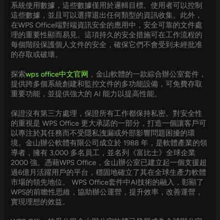
系統使用數據，這些數據僅用於邏輯目標。使用者可以控制
這些數據，並且可以選擇退出任何類型的資訊收集。此外，
在WPS Office端對端資訊安全的應用中，安全可靠的文件處
理的重要性顯而易見。這項持久的安全措施可在工作流程的
每個階段保護個人文件的安全，確保它們不會受到未經批准
的存取或破壞。
探索
wps office中文官网
，金山軟體的一款綜合辦公室套件，
提供跨多個系統創建和監控文件的多功能設備，可免費存取
重要功能，並提供強大的 AI 能力以提高性能。
保證沒有第三方處理，保證所有工作都保持私密。對安全性
的重視是 WPS Office 更大承諾的一部分，打造一個讓客戶可
以專注於其任務而不受隱私洩漏或外部影響問題困擾的環
境。金山辦公軟體有限公司成立於 1988 年，是軟體產業的領
導者，擁有 3,000 多名員工，並名列《富比士》全球企業
2000 強。憑藉WPS Office，金山辦公室已建立起一個支援超
過6億月活躍用戶的平台，穩固地確立了其在全球生產力軟體
市場的領先地位。 WPS Office套件中AI技術的融入，彰顯了
WPS的前瞻性思維，協助辦公運營，提升效率，改善運營，
實現理想的效益。