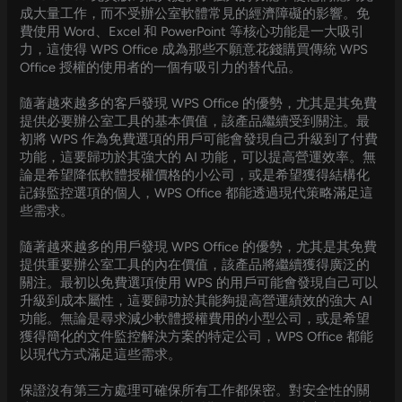
成大量工作，而不受辦公室軟體常見的經濟障礙的影響。免
費使用 Word、Excel 和 PowerPoint 等核心功能是一大吸引
力，這使得 WPS Office 成為那些不願意花錢購買傳統 WPS
Office 授權的使用者的一個有吸引力的替代品。
隨著越來越多的客戶發現 WPS Office 的優勢，尤其是其免費
提供必要辦公室工具的基本價值，該產品繼續受到關注。最
初將 WPS 作為免費選項的用戶可能會發現自己升級到了付費
功能，這要歸功於其強大的 AI 功能，可以提高營運效率。無
論是希望降低軟體授權價格的小公司，或是希望獲得結構化
記錄監控選項的個人，WPS Office 都能透過現代策略滿足這
些需求。
隨著越來越多的用戶發現 WPS Office 的優勢，尤其是其免費
提供重要辦公室工具的內在價值，該產品將繼續獲得廣泛的
關注。最初以免費選項使用 WPS 的用戶可能會發現自己可以
升級到成本屬性，這要歸功於其能夠提高營運績效的強大 AI
功能。無論是尋求減少軟體授權費用的小型公司，或是希望
獲得簡化的文件監控解決方案的特定公司，WPS Office 都能
以現代方式滿足這些需求。
保證沒有第三方處理可確保所有工作都保密。對安全性的關